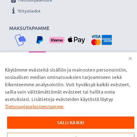
Yritystiedot
MAKSUTAPAMME
×
TOIMITUSKUMPPANIMME
Käytämme evästeitä sisällön ja mainosten personointiin,
sosiaalisen median ominaisuuksien tarjoamiseen sekä
liikenteemme analysointiin. Voit hyväksyä kaikki evästeet,
sallia vain välttämättömät evästeet tai hallita omia
© subtel.fi 2026
asetuksiasi. Lisätietoja evästeiden käytöstä löytyy
Kaikki hinnat sisältävät arvonlisäveron, mutta ei
toimituskuluja. Kaikki sivuillamme mainitut tavaramerkit ovat
Tietosuojaselosteestamme
.
omistajiensa rekisteröimiä tavaramerkkejä, ja ne mainitaan
verkkosivuillamme ainoastaan tuotteitamme koskevan
SALLI KAIKKI
tiedon vuoksi.