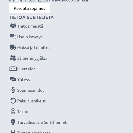
Peruuta sopimus
TIETOA SUBTELISTA
Tietoa meistä
Usein kysytyt
Maksu ja toimitus
Jälleenmyyjäksi
Luettelot
Yhteys
Sopimusehdot
Palautusoikeus
Takuu
Turvallisuus & Sertifioinnit
Tietosuojaseloste