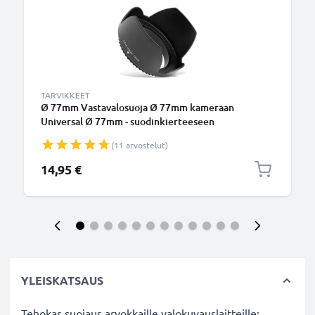
TARVIKKEET
Ø 77mm Vastavalosuoja Ø 77mm kameraan
Universal Ø 77mm - suodinkierteeseen
kiinnitettävä kukkamalli / tulppaani / terälehti
(11 arvostelut)
vastavalosuoja tuotemerkiltä CELLONIC
14,95 €
YLEISKATSAUS
Tehokas suojaus arvokkaille valokuvauslaitteille: