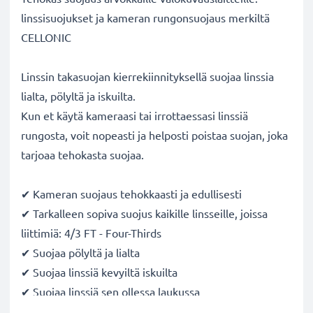
linssisuojukset ja kameran rungonsuojaus merkiltä
CELLONIC
Linssin takasuojan kierrekiinnityksellä suojaa linssia
lialta, pölyltä ja iskuilta.
Kun et käytä kameraasi tai irrottaessasi linssiä
rungosta, voit nopeasti ja helposti poistaa suojan, joka
tarjoaa tehokasta suojaa.
✔ Kameran suojaus tehokkaasti ja edullisesti
✔ Tarkalleen sopiva suojus kaikille linsseille, joissa
liittimiä: 4/3 FT - Four-Thirds
✔ Suojaa pölyltä ja lialta
✔ Suojaa linssiä kevyiltä iskuilta
✔ Suojaa linssiä sen ollessa laukussa
✔ Tehokas pölysuojaus, kun linssi ei ole jatkuvassa