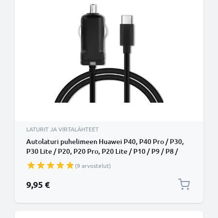
LATURIT JA VIRTALÄHTEET
Autolaturi puhelimeen Huawei P40, P40 Pro / P30,
P30 Lite / P20, P20 Pro, P20 Lite / P10 / P9 / P8 /
Mate 30, Mate 30 Pro / Mate 20, Mate 20 Pro - 5V,
(9 arvostelut)
12W, 2.4A, tupakansytytinlaturin johto 1.1m
9,95 €