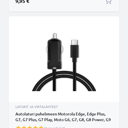
9,95 €
LATURIT JA VIRTALÄHTEET
Autolaturi puhelimeen Motorola Edge, Edge Plus,
G7, G7 Plus, G7 Play, Moto G6, G7, G8, G8 Power, G9
Plus - 5V, 12W, 2.4A, tupakansytytinlaturin johto