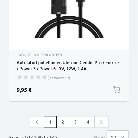
LATURIT JA VIRTALÄHTEET
Autolaturi puhelimeen Ulefone Gemini Pro / Future
/ Power 3 / Power 6 - 5V, 12W, 2.4A,
tupakansytytinlaturin johto 1.1m
(0 arvostelut)
9,95 €
1
2
3
4
Luet parhaillaan sivua
Sivu
Sivu
Sivu
Kohdat
1
-
12
109
:sta
1
-
12
.
Näytä