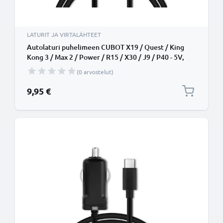
LATURIT JA VIRTALÄHTEET
Autolaturi puhelimeen CUBOT X19 / Quest / King
Kong 3 / Max 2 / Power / R15 / X30 / J9 / P40 - 5V,
12W, 2.4A, tupakansytytinlaturin johto 1.1m
(0 arvostelut)
9,95 €