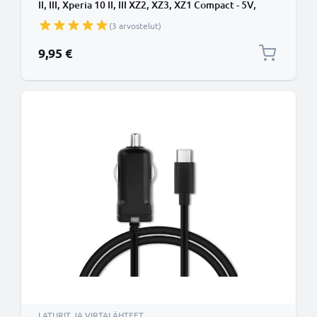
II, III, Xperia 10 II, III XZ2, XZ3, XZ1 Compact - 5V,
12W, 2.4A, tupakansytytinlaturin johto 1.1m
(3 arvostelut)
9,95 €
LATURIT JA VIRTALÄHTEET