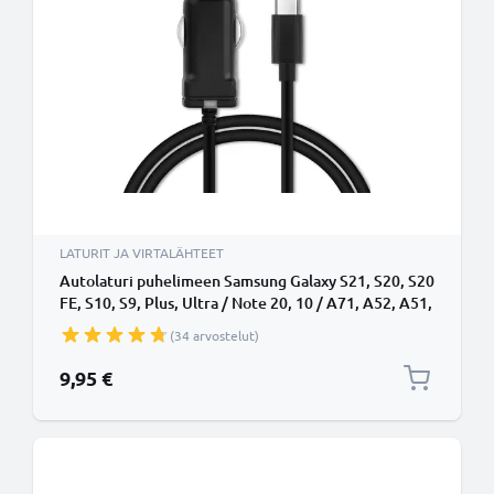
LATURIT JA VIRTALÄHTEET
Autolaturi puhelimeen Samsung Galaxy S21, S20, S20
FE, S10, S9, Plus, Ultra / Note 20, 10 / A71, A52, A51,
A21s, A12 - 5V, 12W, 2.4A, tupakansytytinlaturin
(34 arvostelut)
johto 1.1m
9,95 €