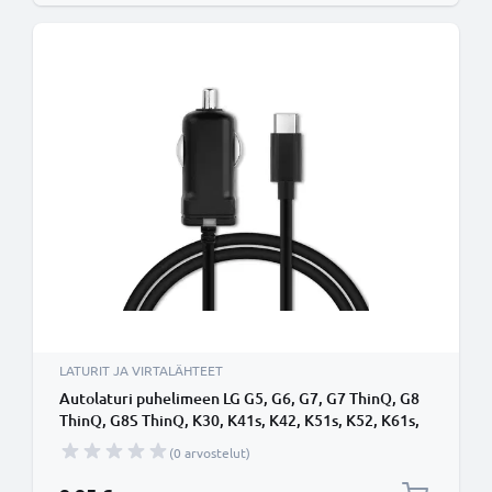
LATURIT JA VIRTALÄHTEET
Autolaturi puhelimeen LG G5, G6, G7, G7 ThinQ, G8
ThinQ, G8S ThinQ, K30, K41s, K42, K51s, K52, K61s,
V20, V30, V40 ThinQ - 5V, 12W, 2.4A,
(0 arvostelut)
tupakansytytinlaturin johto 1.1m