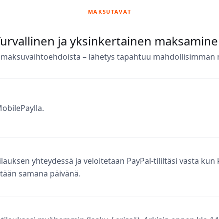
MAKSUTAVAT
urvallinen ja yksinkertainen maksamin
sta maksuvaihtoehdoista – lähetys tapahtuu mahdollisimman
obilePaylla.
auksen yhteydessä ja veloitetaan PayPal-tililtäsi vasta kun 
tetään samana päivänä.