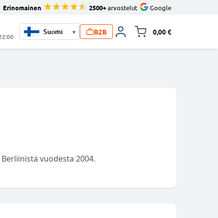
Erinomainen
2500+
arvostelut
Google
B2B
0,00 €
▾
Vaihda miniva
 22:00
Berliinistä vuodesta 2004.