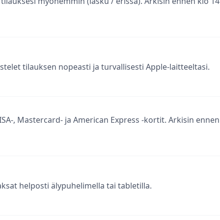
tilauksesi myöhemmin (lasku / erissä). Arkisin ennen klo 14
telet tilauksen nopeasti ja turvallisesti Apple-laitteeltasi.
-, Mastercard- ja American Express -kortit. Arkisin ennen 
sat helposti älypuhelimella tai tabletilla.