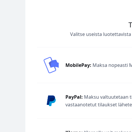
T
Valitse useista luotettavi
MobilePay:
Maksa nopeasti M
PayPal:
Maksu valtuutetaan til
vastaanotetut tilaukset lähe