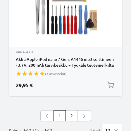
VARA-AKUT
Akku Apple iPod nano 7 Gen. A1446 mp3-soittimeen
- 3.7V, 200mAh tarvikeakku + Työkalu tuotemerkiltä
subtel
(3 arvostelut)
29,95 €
1
2
Luet parhaillaan sivua
Sivu
Kohdat
1
-
12
31
:sta
1
-
12
.
Näytä