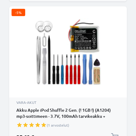
-5%
VARA-AKUT
Akku Apple iPod Shuffle 2 Gen. (! 1GB !) (A1204)
mp3-soittimeen - 3.7V, 100mAh tarvikeakku +
Työkalu tuotemerkiltä CELLONIC
(1 arvostelut)
Erikoishinta