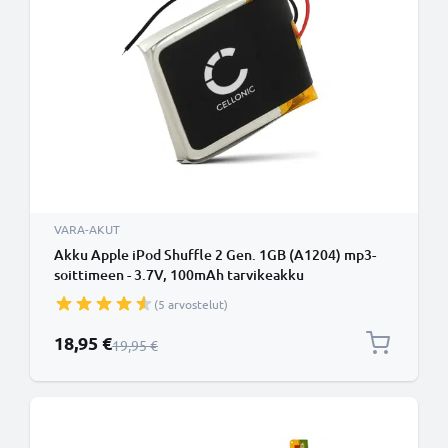
VARA-AKUT
Akku Apple iPod Shuffle 2 Gen. 1GB (A1204) mp3-
soittimeen - 3.7V, 100mAh tarvikeakku
tuotemerkiltä CELLONIC
(5 arvostelut)
Erikoishinta
18,95 €
Normaali hinta
19,95 €