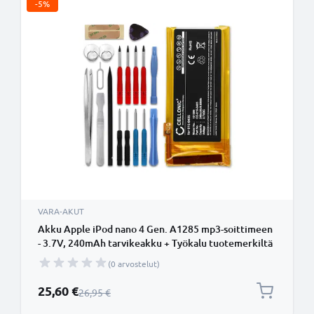
-5%
VARA-AKUT
Akku Apple iPod nano 4 Gen. A1285 mp3-soittimeen
- 3.7V, 240mAh tarvikeakku + Työkalu tuotemerkiltä
CELLONIC
(0 arvostelut)
Erikoishinta
25,60 €
Normaali hinta
26,95 €