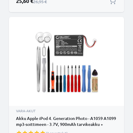
25,60 €
Normaali hinta
26,95 €
VARA-AKUT
Akku Apple iPod 4. Generation Photo - A1059 A1099
mp3-soittimeen - 3.7V, 900mAh tarvikeakku +
Työkalu tuotemerkiltä subtel