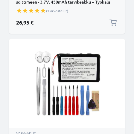
soittimeen - 3.7V, 450mAh tarvikeakku + Työkalu
tuotemerkiltä CELLONIC
(1 arvostelut)
26,95 €
VARA-AKUT