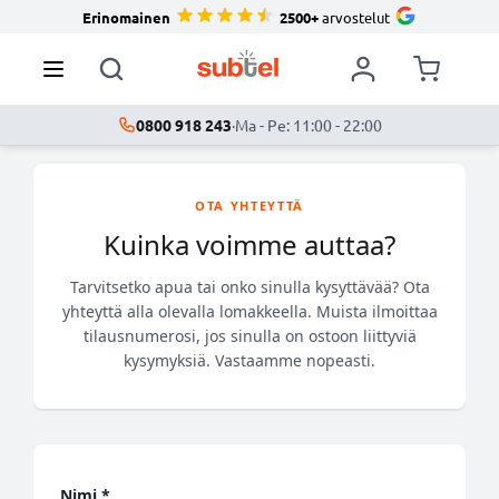
Erinomainen
2500+
arvostelut
0800 918 243
·
Ma - Pe: 11:00 - 22:00
OTA YHTEYTTÄ
Kuinka voimme auttaa?
Tarvitsetko apua tai onko sinulla kysyttävää? Ota
yhteyttä alla olevalla lomakkeella. Muista ilmoittaa
tilausnumerosi, jos sinulla on ostoon liittyviä
kysymyksiä. Vastaamme nopeasti.
Nimi *