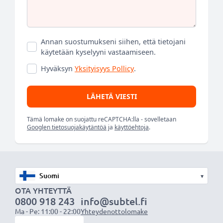
Annan suostumukseni siihen, että tietojani
käytetään kyselyyni vastaamiseen.
Hyväksyn
Yksityisyys Pollicy
.
LÄHETÄ VIESTI
Tämä lomake on suojattu reCAPTCHA:lla - sovelletaan
Googlen tietosuojakäytäntöä
ja
käyttöehtoja
.
▾
OTA YHTEYTTÄ
0800 918 243
info@subtel.fi
Ma - Pe: 11:00 - 22:00
Yhteydenottolomake