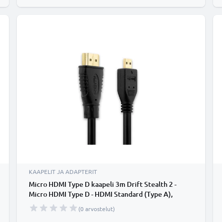
KAAPELIT JA ADAPTERIT
Micro HDMI Type D kaapeli 3m Drift Stealth 2 -
Micro HDMI Type D - HDMI Standard (Type A),
HDMI-johto 1.4 sopii mm. TV, DVD, blu-ray, kamera,
(0 arvostelut)
näyttö