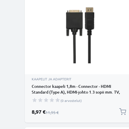
KAAPELIT JA ADAPTERIT
Connector kaapeli 1,8m - Connector - HDMI
Standard (Type A), HDMI-johto 1.3 sopii mm. TV,
DVD, blu-ray, kamera, näyttö
(0 arvostelut)
Erikoishinta
8,97 €
Normaali hinta
11,95 €