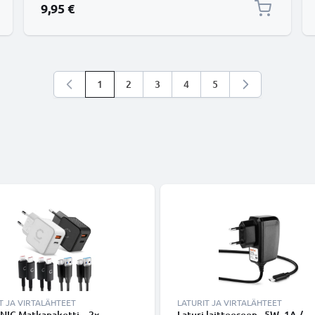
9,95 €
1
2
3
4
5
Luet parhaillaan sivua
Sivu
Sivu
Sivu
Sivu
T JA VIRTALÄHTEET
LATURIT JA VIRTALÄHTEET
NIC Matkapaketti – 2x
Laturi laitteeseen - 5W, 1A /