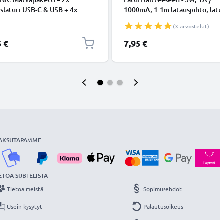
slaturi USB-C & USB + 4x
1000mA, 1.1m latausjohto, lat
kaapelia Älypuhelimille,
(3 arvostelut)
taville, GPS-laitteille,
eille, Kaiuttimille, Älykelloille
5 €
7,95 €
2x 20W PD USB-pikalaturia
a ja Valkoisena
AKSUTAPAMME
ETOA SUBTELISTA
Tietoa meistä
Sopimusehdot
Usein kysytyt
Palautusoikeus