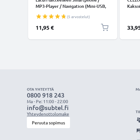
MP3-Player / Navigation (Mini-USB,
Kaksoi
5V, 2A / 2000mA / 1,2m) - 10W, 2A /
Lataus
(5 arvostelut)
2000mA, 1,2m latausjohto, laturi
Kannet
Tablet
11,95 €
33,9
ym. – 
Mustan
OTA YHTEYTTÄ
M
0800 918 243
Ma - Pe: 11:00 - 22:00
info@subtel.fi
TI
Yhteydenottolomake
Peruuta sopimus