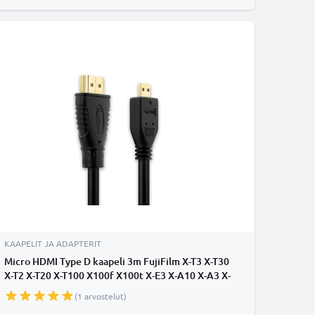
KAAPELIT JA ADAPTERIT
Micro HDMI Type D kaapeli 3m FujiFilm X-T3 X-T30
X-T2 X-T20 X-T100 X100f X100t X-E3 X-A10 X-A3 X-
Pro2 GFX100 GFX 50R XP140 XP130 - Micro HDMI
(1 arvostelut)
Type D - HDMI Standard (Type A), HDMI-johto 1.4