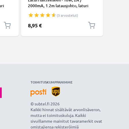
uri
2000mA, 1.2m latausjohto, laturi
ynm. 15W
pistorasi
(3 arvostelut)
8,95 €
11,99 €
TOIMITUSKUMPPANIMME
© subtel.fi 2026
Kaikki hinnat sisältävät arvonlisäveron,
mutta ei toimituskuluja. Kaikki
sivuillamme mainitut tavaramerkit ovat
omistajiensa rekisteröimiä