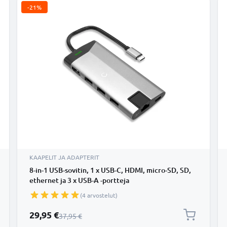
-21%
KAAPELIT JA ADAPTERIT
8-in-1 USB-sovitin, 1 x USB-C, HDMI, micro-SD, SD,
ethernet ja 3 x USB-A -portteja
(4 arvostelut)
Erikoishinta
29,95 €
Normaali hinta
37,95 €