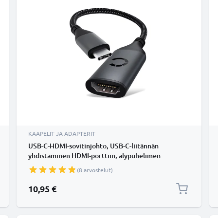
KAAPELIT JA ADAPTERIT
USB-C-HDMI-sovitinjohto, USB-C-liitännän
yhdistäminen HDMI-porttiin, älypuhelimen
liittämiseksi televisioon tai näyttöruutuun
(8 arvostelut)
10,95 €