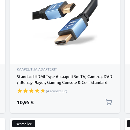
KAAPELIT JA ADAPTERIT
Standard HDMI Type A kaapeli 3m TV, Camera, DVD
/ Blu-ray Player, Gaming Console & Co. - Standard
HDMI Type A - HDMI Standard (Type A), HDMI-johto
(4 arvostelut)
2.0 sopii mm. TV, DVD, blu-ray, kamera, näyttö
10,95 €
Bestseller