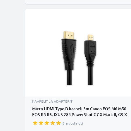
KAAPELIT JA ADAPTERIT
Micro HDMI Type D kaapeli 3m Canon EOS M6 M50
EOS R5 R6, IXUS 285 PowerShot G7 X Mark II, G9 X
Mark II G3 X, PowerShot SX740 HS SX530 SX620
(5 arvostelut)
SX70 - HTC100 - Micro HDMI Type D - HDMI