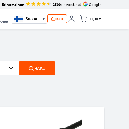
Erinomainen
2500+
arvostelut
Google
B2B
0,00 €
▾
Vaihda miniva
 22:00
HAKU