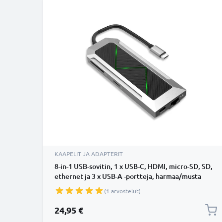
KAAPELIT JA ADAPTERIT
8-in-1 USB-sovitin, 1 x USB-C, HDMI, micro-SD, SD,
ethernet ja 3 x USB-A -portteja, harmaa/musta
(1 arvostelut)
24,95 €