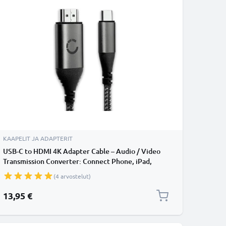
KAAPELIT JA ADAPTERIT
USB-C to HDMI 4K Adapter Cable – Audio / Video
Transmission Converter: Connect Phone, iPad,
Laptop to TV, Monitor, Projector - Male to Male USB
(4 arvostelut)
Type C to HDMI 2.0 - HDCP HDR 60Hz
13,95 €