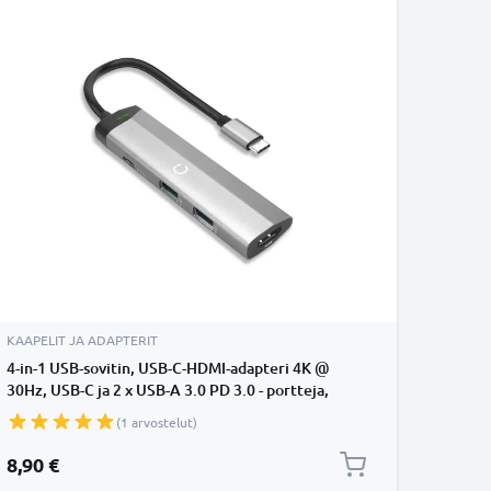
KAAPELIT JA ADAPTERIT
4-in-1 USB-sovitin, USB-C-HDMI-adapteri 4K @
30Hz, USB-C ja 2 x USB-A 3.0 PD 3.0 - portteja,
Windows, MacBook, Lenovo, Dell, HP jne.
(1 arvostelut)
8,90 €