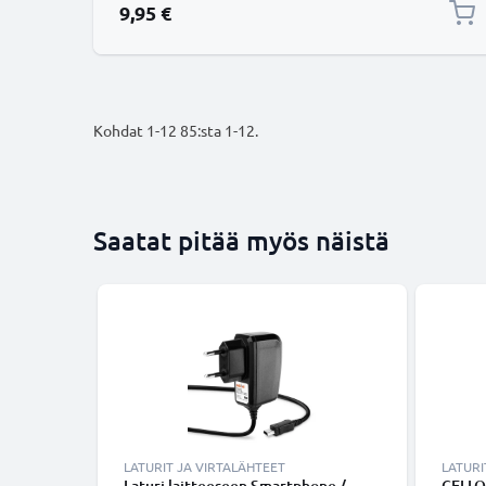
Standard (Type A), HDMI-johto 1.4 sopii mm. TV,
9,95 €
DVD, blu-ray, kamera, näyt
Kohdat
1
-
12
85
:sta
1
-
12
.
Saatat pitää myös näistä
LATURIT JA VIRTALÄHTEET
LATURI
Laturi laitteeseen Smartphone /
CELLO