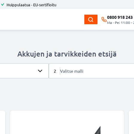
Huippulaatua - EU-sertifioitu
0800 918 243
Ma - Pe: 11:00 -
Akkujen ja tarvikkeiden etsijä
2
Valitse malli