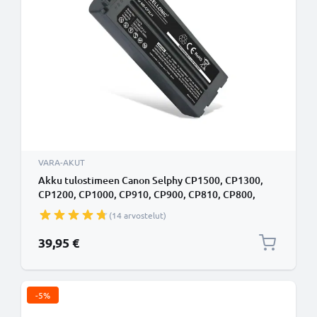
VARA-AKUT
Akku tulostimeen Canon Selphy CP1500, CP1300,
CP1200, CP1000, CP910, CP900, CP810, CP800,
CP780, CP510, 2000mAh tuotemerkiltä CELLONIC
(14 arvostelut)
39,95 €
-5%