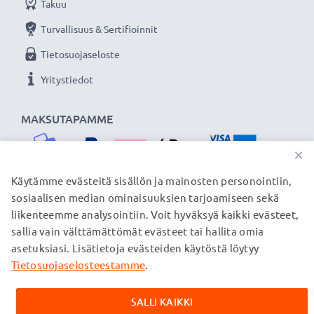
Takuu
Turvallisuus & Sertifioinnit
Tietosuojaseloste
Yritystiedot
MAKSUTAPAMME
×
Käytämme evästeitä sisällön ja mainosten personointiin,
sosiaalisen median ominaisuuksien tarjoamiseen sekä
TOIMITUSKUMPPANIMME
liikenteemme analysointiin. Voit hyväksyä kaikki evästeet,
sallia vain välttämättömät evästeet tai hallita omia
asetuksiasi. Lisätietoja evästeiden käytöstä löytyy
Tietosuojaselosteestamme
.
© subtel.fi 2026
Kaikki hinnat sisältävät arvonlisäveron, mutta ei
toimituskuluja. Kaikki sivuillamme mainitut tavaramerkit ovat
SALLI KAIKKI
omistajiensa rekisteröimiä tavaramerkkejä, ja ne mainitaan