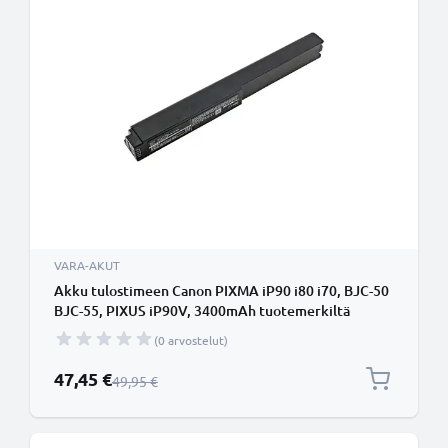
VARA-AKUT
Akku tulostimeen Canon PIXMA iP90 i80 i70, BJC-50
BJC-55, PIXUS iP90V, 3400mAh tuotemerkiltä
CELLONIC
(0 arvostelut)
Erikoishinta
47,45 €
Normaali hinta
49,95 €