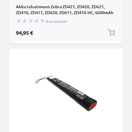
Akku tulostimeen Zebra ZD421, ZD420, ZD621,
ZD410, ZD411, ZD620, ZD611, ZD410‑HC, 6600mAh
tuotemerkiltä CELLONIC
(0 arvostelut)
94,95 €