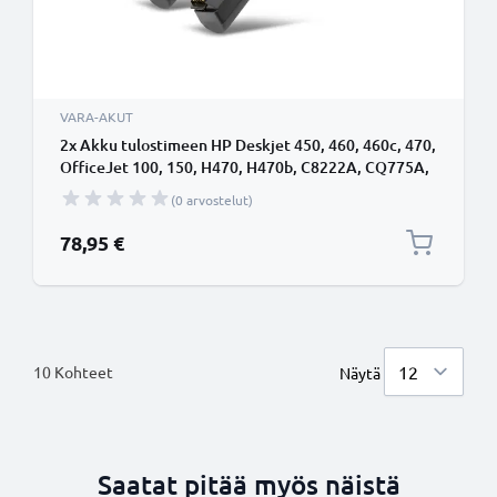
VARA-AKUT
2x Akku tulostimeen HP Deskjet 450, 460, 460c, 470,
OfficeJet 100, 150, H470, H470b, C8222A, CQ775A,
2300mAh tuotemerkiltä CELLONIC
(0 arvostelut)
78,95 €
10
Kohteet
Näytä
Saatat pitää myös näistä