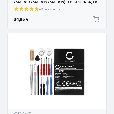
/ SM-T813 / SM-T815 / SM-T819) - EB-BT810ABA, EB-
BT810ABE, vaihtoakku 5800mAh + Työkalusarja 17
(42 arvostelut)
osaa
34,95 €
VARA-AKUT