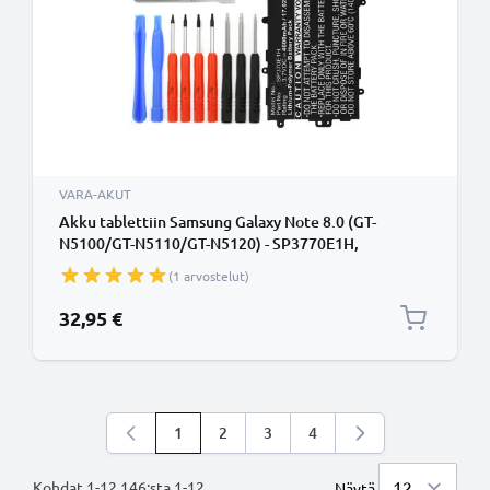
VARA-AKUT
Akku tablettiin Samsung Galaxy Note 8.0 (GT-
N5100/GT-N5110/GT-N5120) - SP3770E1H,
vaihtoakku 4600mAh + Työkalu
(1 arvostelut)
32,95 €
1
2
3
4
Luet parhaillaan sivua
Sivu
Sivu
Sivu
Kohdat
1
-
12
146
:sta
1
-
12
.
Näytä