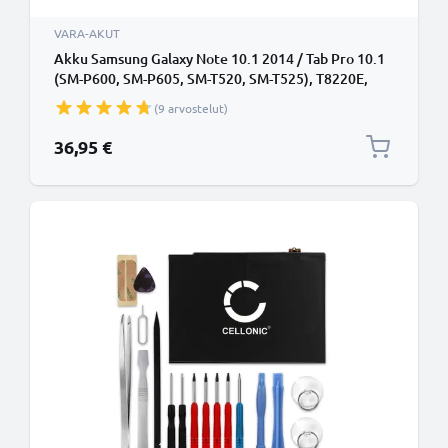
VARA-AKUT
Akku Samsung Galaxy Note 10.1 2014 / Tab Pro 10.1
(SM-P600, SM-P605, SM-T520, SM-T525), T8220E,
PGF349398HT tablettiin - (6600mAh, 3.8V) + Työkalu
(9 arvostelut)
tuotemerkiltä CELLONIC
36,95 €