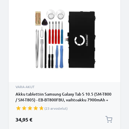
VARA-AKUT
Akku tablettiin Samsung Galaxy Tab S 10.5 (SM-T800
/ SM-T805) - EB-BT800FBU, vaihtoakku 7900mAh +
Työkalusarja 17 osaa
(23 arvostelut)
34,95 €