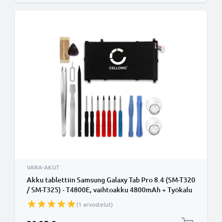
VARA-AKUT
Akku tablettiin Samsung Galaxy Tab Pro 8.4 (SM-T320
/ SM-T325) - T4800E, vaihtoakku 4800mAh + Työkalu
(1 arvostelut)