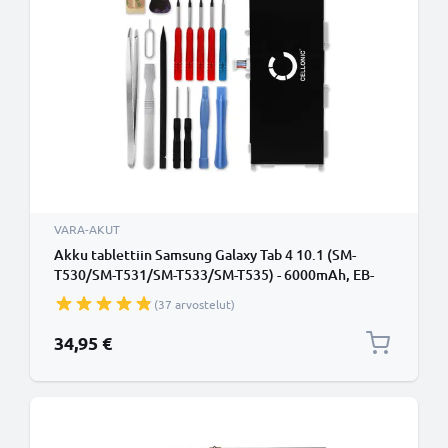
VARA-AKUT
Akku tablettiin Samsung Galaxy Tab 4 10.1 (SM-
T530/SM-T531/SM-T533/SM-T535) - 6000mAh, EB-
BT530FBU vaihtoakku + Työkalusarja 17 osaa
(37 arvostelut)
34,95 €