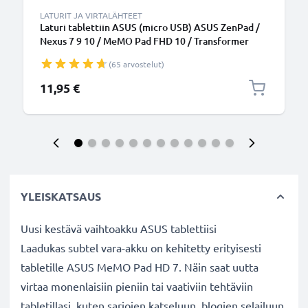
LATURIT JA VIRTALÄHTEET
Laturi tablettiin ASUS (micro USB) ASUS ZenPad /
Nexus 7 9 10 / MeMO Pad FHD 10 / Transformer
Book T100 - 10W, 5V, tarvikelaturi, 1.2m virtajohto,
(65 arvostelut)
laturi
11,95 €
YLEISKATSAUS
Uusi kestävä vaihtoakku ASUS tablettiisi
Laadukas subtel vara-akku on kehitetty erityisesti
tabletille ASUS MeMO Pad HD 7. Näin saat uutta
virtaa monenlaisiin pieniin tai vaativiin tehtäviin
tabletillasi, kuten sarjojen katseluun, blogien selailuun,