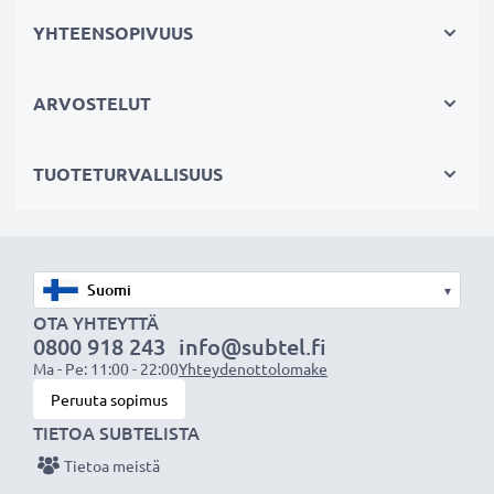
testataan erikseen
YHTEENSOPIVUUS
✔
100% yhteensopiva
- korvaa alkuperäisen tabletin
akun ASUS C11P1304 (katso sivun lopusta kaikki
tarvikeakun korvaamat alkuperäiset akkumallit)
ARVOSTELUT
Tekniset tiedot:
TUOTETURVALLISUUS
Tuotemerkki
: subtel vaihtoakku
Kapasiteetti
: 3900mAh
Jännite
: 3.7V
Teknologia
: Litiumpolymeeri
▾
Väri
: Musta
OTA YHTEYTTÄ
0800 918 243
info@subtel.fi
Ma - Pe: 11:00 - 22:00
Yhteydenottolomake
subtel vaihtoakku - laatua edulliseen hintaan.
Peruuta sopimus
TIETOA SUBTELISTA
★
3 vuoden takuu
★
Tietoa meistä
Olemme vuonna 2004 perustettu kansainvälinen