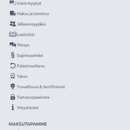
verkkokauppa, joka tarjoaa laadukkaita tuotteita, ja
Usein kysytyt
siksi tarjoamme 36 kuukauden takuun!
Maksu ja toimitus
Jälleenmyyjäksi
Luettelot
Yhteys
Sopimusehdot
Palautusoikeus
Takuu
Turvallisuus & Sertifioinnit
Tietosuojaseloste
Yritystiedot
MAKSUTAPAMME