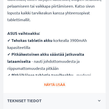
pelaamiseen tai vaikkapa piirtämiseen. Katso sivun
lopusta kaikki tarvikeakun kanssa yhteensopivat
tablettimallit.
ASUS vaihtoakku:
✔
Tehokas tabletin akku
korkealla 3900mAh
kapasiteetilla
✔
Pitkäkestoinen akku säästää jatkuvalta
lataamiselta
- nauti johdottomuudesta ja
riippumattomuudesta pitkään
✔
Pitkäikäinen tabletin tarvikeakku
- moderni
Litium-tekniikka ilman vaikutusta muistiin
NÄYTÄ LISÄÄ
✔
Turvallisuus taattu
- suojattu oikosululta,
ylikuumenemiselta ja ylijännitteeltä
TEKNISET TIEDOT
✔
Säännöllinen ja kattava testaus
- jokainen kenno