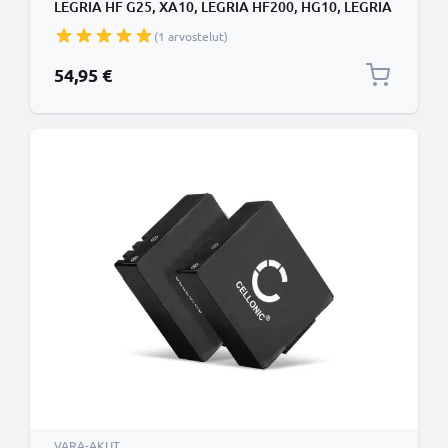
LEGRIA HF G25, XA10, LEGRIA HF200, HG10, LEGRIA
HF G10 - BP-807 BP-809 BP-819 BP-827 (890mAh,
(1 arvostelut)
7.4V) tuotemerkiltä CELLONIC
54,95 €
VARA-AKUT