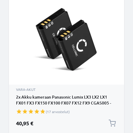
VARA-AKUT
2x Akku kameraan Panasonic Lumix LX3 LX2 LX1
FX01 FX3 FX150 FX100 FX07 FX12 FX9 CGAS005 -
CGA-S005 DMW-BCC12 (1100mAh, 3.7V)
(17 arvostelut)
tuotemerkiltä CELLONIC
40,95 €