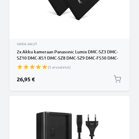
VARA-AKUT
2x Akku kameraan Panasonic Lumix DMC-SZ3 DMC-
SZ10 DMC-XS1 DMC-SZ8 DMC-SZ9 DMC-FS50 DMC-
F5 DMC-XS3 - DMW-BCL7 DMW-BCL7e (600mAh,
(5 arvostelut)
3.7V) tuotemerkiltä CELLONIC
26,95 €