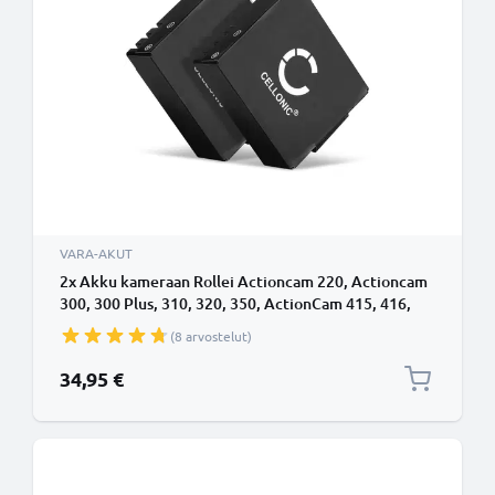
VARA-AKUT
2x Akku kameraan Rollei Actioncam 220, Actioncam
300, 300 Plus, 310, 320, 350, ActionCam 415, 416,
425, 426, 430 - AC 220/300/310 (900mAh, 3.7V)
(8 arvostelut)
tuotemerkiltä CELLONIC
34,95 €