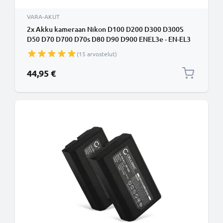
VARA-AKUT
2x Akku kameraan Nikon D100 D200 D300 D300S
D50 D70 D700 D70s D80 D90 D900 ENEL3e - EN-EL3
EN-EL3e (2000mAh, 7.4V) tuotemerkiltä CELLONIC
(15 arvostelut)
44,95 €