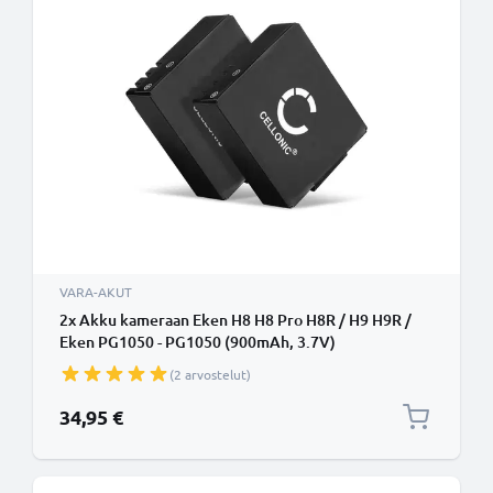
VARA-AKUT
2x Akku kameraan Eken H8 H8 Pro H8R / H9 H9R /
Eken PG1050 - PG1050 (900mAh, 3.7V)
tuotemerkiltä CELLONIC
(2 arvostelut)
34,95 €