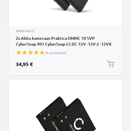
VARA-AKUT
2x Akku kameraan Praktica DMMC 10 SVP
CyberSnap-901 CyberSnap-LS DC-12V -12V-2 -12VX
HDDV-1500 - BL-5b BLI-885 CEL10028 (890mAh,
(4 arvostelut)
3.7V) tuotemerkiltä CELLONIC
34,95 €