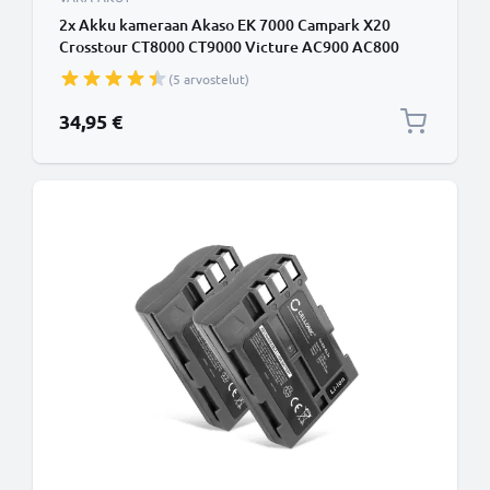
2x Akku kameraan Akaso EK 7000 Campark X20
Crosstour CT8000 CT9000 Victure AC900 AC800
AC700 - PG1050 SJ4000B BAT-412 BR-01 (900mAh,
(5 arvostelut)
3.7V) tuotemerkiltä CELLONIC
34,95 €