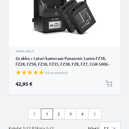
VARA-AKUT
2x akku + Laturi kameraan Panasonic Lumix FZ18,
FZ28, FZ50, FZ30, FZ35, FZ38, FZ8, FZ7, CGR-S006 -
750mAh vaihtoakku CGA-S006, DMW-BMA7, BC-DC5
(55 arvostelut)
DE-A43B DE-A44A
42,95 €
1
2
3
4
Luet parhaillaan sivua
Sivu
Sivu
Sivu
Kohdat
1
-
12
874
:sta
1
-
12
.
Näytä