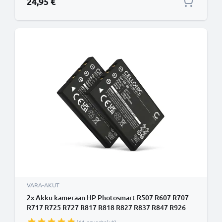
24,95 €
VARA-AKUT
2x Akku kameraan HP Photosmart R507 R607 R707
R717 R725 R727 R817 R818 R827 R837 R847 R926
R927 - L1812A L1812B NP-60 R07 (1180mAh, 3.7V)