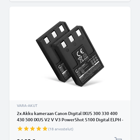
VARA-AKUT
2x Akku kameraan Canon Digital IXUS 300 330 400
430 500 IXUS V2 V V3 PowerShot S100 Digital ELPH -
NB-1LH (830mAh, 3.7V) tuotemerkiltä CELLONIC
(18 arvostelut)