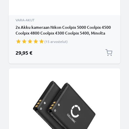
VARA-AKUT
2x Akku kameraan Nikon Coolpix 5000 Coolpix 4500
Coolpix 4800 Coolpix 4300 Coolpix 5400, Minolta
DiMAGE A200 - EN-EL1 NP-800 (750mAh, 7.4V)
(15 arvostelut)
tuotemerkiltä CELLONIC
29,95 €