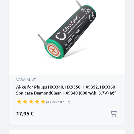
VARA-AKUT
Akku for Philips HX9340, HX9350, HX9352, HX9360
Sonicare DiamondClean HX9340 (800mAh, 3.7V) â€“
CELLONIC
(41 arvostelut)
17,95 €