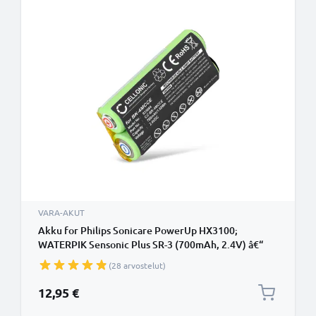
VARA-AKUT
Akku for Philips Sonicare PowerUp HX3100;
WATERPIK Sensonic Plus SR-3 (700mAh, 2.4V) â€“
CELLONIC
(28 arvostelut)
12,95 €