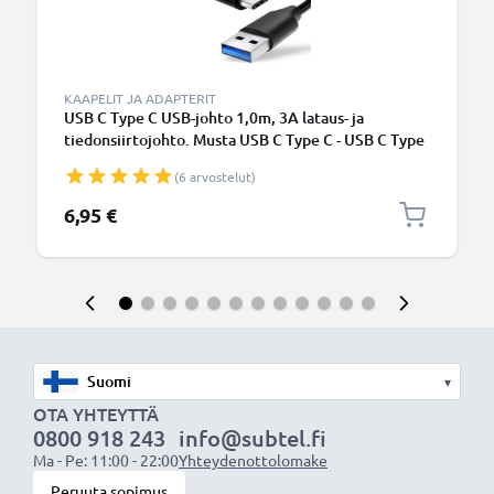
KAAPELIT JA ADAPTERIT
USB C Type C USB-johto 1,0m, 3A lataus- ja
tiedonsiirtojohto. Musta USB C Type C - USB C Type
C PVC USB-kaapeli
(6 arvostelut)
6,95 €
▾
OTA YHTEYTTÄ
0800 918 243
info@subtel.fi
Ma - Pe: 11:00 - 22:00
Yhteydenottolomake
Peruuta sopimus