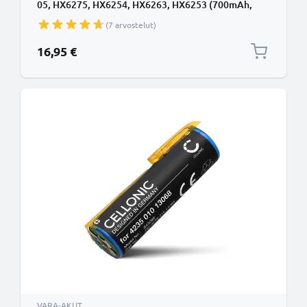
05, HX6275, HX6254, HX6263, HX6253 (700mAh,
2.4V) â€“ CELLONIC
(7 arvostelut)
16,95 €
VARA-AKUT