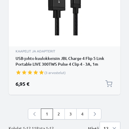
KAAPELIT JA ADAPTERIT
USB-johto kuulokkeisiin JBL Charge 4 Flip 5 Link
Portable LIVE 300TWS Pulse 4 Clip 4 - 3A, 1m
latausjohto. Musta Nylon USB-kaapeli
(3 arvostelut)
6,95 €
1
2
3
4
Luet parhaillaan sivua
Sivu
Sivu
Sivu
Kohdat
1
-
12
118
:sta
1
-
12
.
Näytä