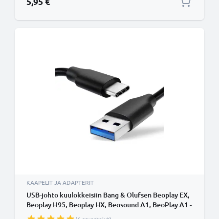
5,95 €
KAAPELIT JA ADAPTERIT
USB-johto kuulokkeisiin Bang & Olufsen Beoplay EX,
Beoplay H95, Beoplay HX, Beosound A1, BeoPlay A1 -
3A, 1,0m latausjohto. Musta PVC USB-kaapeli