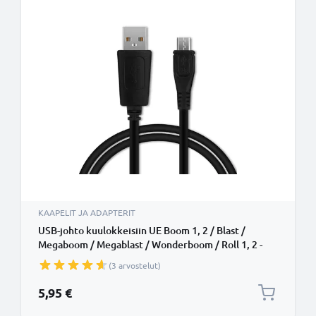
KAAPELIT JA ADAPTERIT
USB-johto kuulokkeisiin UE Boom 1, 2 / Blast /
Megaboom / Megablast / Wonderboom / Roll 1, 2 -
1A, 1m latausjohto. Musta PVC USB-kaapeli
(3 arvostelut)
5,95 €