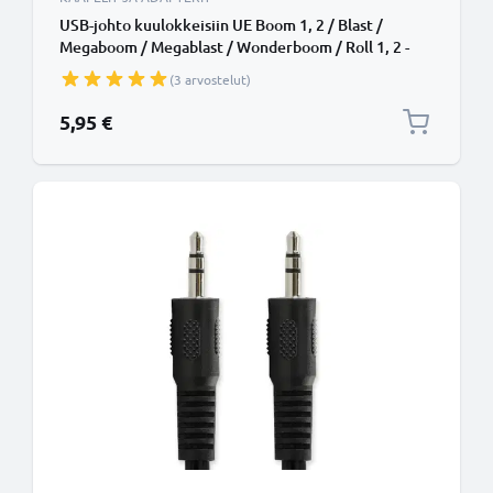
USB-johto kuulokkeisiin UE Boom 1, 2 / Blast /
Megaboom / Megablast / Wonderboom / Roll 1, 2 -
1A, 1m latausjohto. Valkoinen PVC USB-kaapeli
(3 arvostelut)
5,95 €