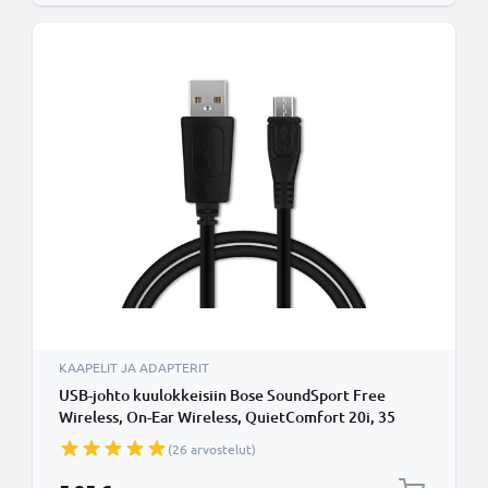
KAAPELIT JA ADAPTERIT
USB-johto kuulokkeisiin Bose SoundSport Free
Wireless, On-Ear Wireless, QuietComfort 20i, 35
Wireless II - 1A, 1m latausjohto. Musta PVC USB-
(26 arvostelut)
kaapeli