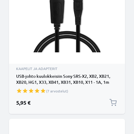
KAAPELIT JA ADAPTERIT
USB-johto kuulokkeisiin Sony SRS-X2, XB2, XB21,
XB20, HG1, X33, XB41, XB31, XB10, X11 - 1A, 1m
latausjohto. Musta PVC USB-kaapeli
(7 arvostelut)
5,95 €