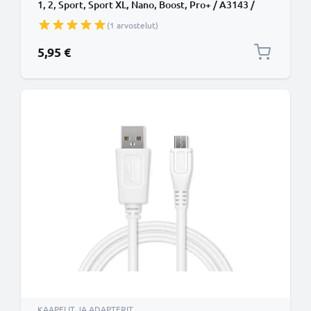
1, 2, Sport, Sport XL, Nano, Boost, Pro+ / A3143 /
A7908 - 1A, 1m latausjohto. Musta PVC USB-kaapeli
(1 arvostelut)
5,95 €
KAAPELIT JA ADAPTERIT