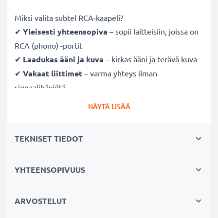
Miksi valita subtel RCA-kaapeli?
✔
Yleisesti yhteensopiva
– sopii laitteisiin, joissa on
RCA (phono) -portit
✔
Laadukas ääni ja kuva
– kirkas ääni ja terävä kuva
✔
Vakaat liittimet
– varma yhteys ilman
signaalihäviötä
✔
Kestävä
– laadukkaasti valmistettu ja pitkäikäinen
NÄYTÄ LISÄÄ
suorituskyky
TEKNISET TIEDOT
Täysin yhteensopiva seuraavien laitteiden kanssa:
Sony Handycams
Cinch-liittimellä (keltainen (video) / valkoinen (audio
YHTEENSOPIVUUS
vasen) -punainen (audio oikea))
Cinch-liittimellä (keltainen (video) /valkoinen (audio
ARVOSTELUT
mono))