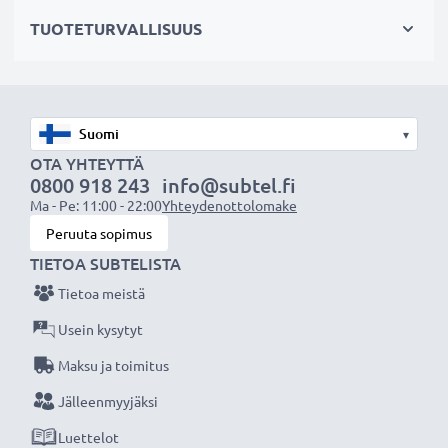
SCART-liittimellä (vain adapterilla, ei mukana
TUOTETURVALLISUUS
toimituksessa)
AV-johto sopii:
✔ Kotiteatteri- ja äänentoistojärjestelmiin
▾
✔ Pelikonsoleihin
OTA YHTEYTTÄ
✔ Televisioon & projektoreihin
0800 918 243
info@subtel.fi
Ma - Pe: 11:00 - 22:00
Yhteydenottolomake
✔ DVD- & blu-ray-soittimiin
Peruuta sopimus
✔ Subwoofereihin & vahvistimiin
TIETOA SUBTELISTA
Paranna ääni- ja kuvaelämystä subtel RCA-
Tietoa meistä
johdolla, Erinomainen suorituskyky ja liitettävyys,
Usein kysytyt
3 vuoden takuu!
Maksu ja toimitus
Jälleenmyyjäksi
Luettelot