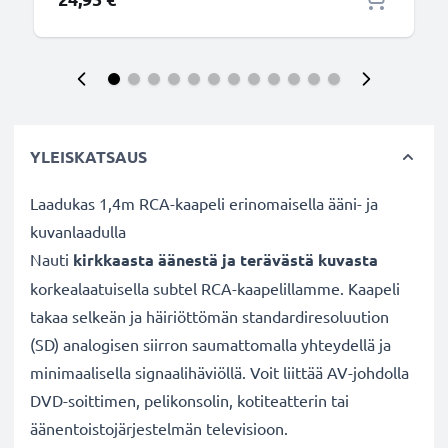
YLEISKATSAUS
Laadukas 1,4m RCA-kaapeli erinomaisella ääni- ja
kuvanlaadulla
Nauti
kirkkaasta äänestä ja terävästä kuvasta
korkealaatuisella subtel RCA-kaapelillamme. Kaapeli
takaa selkeän ja häiriöttömän standardiresoluution
(SD) analogisen siirron saumattomalla yhteydellä ja
minimaalisella signaalihäviöllä. Voit liittää AV-johdolla
DVD-soittimen, pelikonsolin, kotiteatterin tai
äänentoistojärjestelmän televisioon.