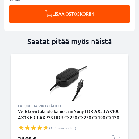
LISÄÄ OSTOSKORIIN
Saatat pitää myös näistä
LATURIT JA VIRTALÄHTEET
Verkkovirtalähde kameraan Sony FDR-AX53 AX100
AX33 FDR-AXP33 HDR-CX250 CX220 CX190 CX130
CX115 CX105 CX410 HDR-XR550 - ca. 3m johto, AC-
(153 arvostelut)
L20,AC-L25,AC-L200, 8.4V virtalähde/dummy-akku
pitkäkestoiseen kuvaukseen
24,95 €