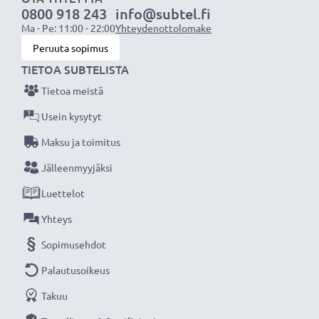
0800 918 243
info@subtel.fi
Älä missaa kuvauksellista hetkeä CELLONIC LCD-
Ma - Pe: 11:00 - 22:00
Yhteydenottolomake
laturin ansiosta, 3 vuoden takuu!
Peruuta sopimus
TIETOA SUBTELISTA
Tietoa meistä
Usein kysytyt
Maksu ja toimitus
Jälleenmyyjäksi
Luettelot
Yhteys
Sopimusehdot
Palautusoikeus
Takuu