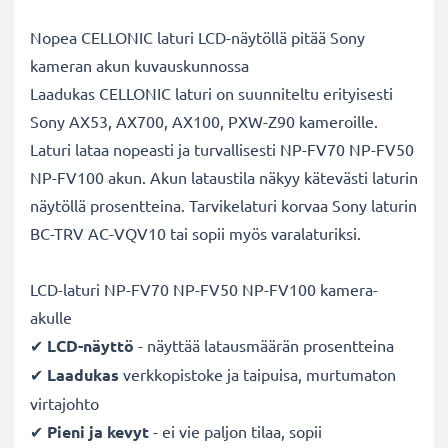
Nopea CELLONIC laturi LCD-näytöllä pitää Sony
kameran akun kuvauskunnossa
Laadukas CELLONIC laturi on suunniteltu erityisesti
Sony AX53, AX700, AX100, PXW-Z90 kameroille.
Laturi lataa nopeasti ja turvallisesti NP-FV70 NP-FV50
NP-FV100 akun. Akun lataustila näkyy kätevästi laturin
näytöllä prosentteina. Tarvikelaturi korvaa Sony laturin
BC-TRV AC-VQV10 tai sopii myös varalaturiksi.
LCD-laturi NP-FV70 NP-FV50 NP-FV100 kamera-
akulle
✔
LCD-näyttö
- näyttää latausmäärän prosentteina
✔
Laadukas
verkkopistoke ja taipuisa, murtumaton
virtajohto
✔
Pieni ja kevyt
- ei vie paljon tilaa, sopii