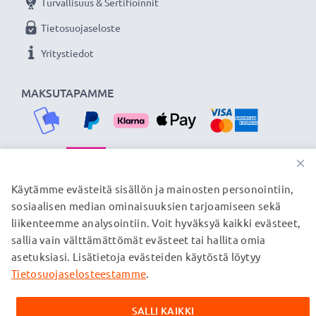
Turvallisuus & Sertifioinnit
Tietosuojaseloste
Yritystiedot
MAKSUTAPAMME
×
TOIMITUSKUMPPANIMME
Käytämme evästeitä sisällön ja mainosten personointiin,
sosiaalisen median ominaisuuksien tarjoamiseen sekä
liikenteemme analysointiin. Voit hyväksyä kaikki evästeet,
sallia vain välttämättömät evästeet tai hallita omia
© subtel.fi 2026
asetuksiasi. Lisätietoja evästeiden käytöstä löytyy
Kaikki hinnat sisältävät arvonlisäveron, mutta ei
toimituskuluja. Kaikki sivuillamme mainitut tavaramerkit ovat
Tietosuojaselosteestamme
.
omistajiensa rekisteröimiä tavaramerkkejä, ja ne mainitaan
verkkosivuillamme ainoastaan tuotteitamme koskevan
SALLI KAIKKI
tiedon vuoksi.