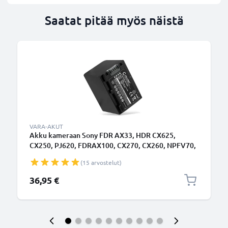
Saatat pitää myös näistä
VARA-AKUT
Akku kameraan Sony FDR AX33, HDR CX625,
CX250, PJ620, FDRAX100, CX270, CX260, NPFV70,
NPFV50 - NP-FV70 (2050mAh, 7.2V) tuotemerkiltä
(15 arvostelut)
CELLONIC
36,95 €