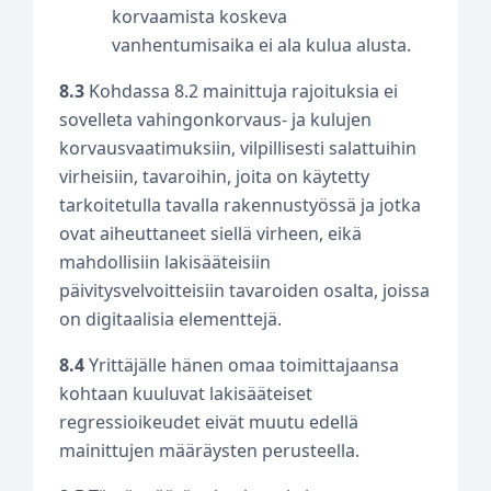
korvaamista koskeva
vanhentumisaika ei ala kulua alusta.
8.3
Kohdassa 8.2 mainittuja rajoituksia ei
sovelleta vahingonkorvaus- ja kulujen
korvausvaatimuksiin, vilpillisesti salattuihin
virheisiin, tavaroihin, joita on käytetty
tarkoitetulla tavalla rakennustyössä ja jotka
ovat aiheuttaneet siellä virheen, eikä
mahdollisiin lakisääteisiin
päivitysvelvoitteisiin tavaroiden osalta, joissa
on digitaalisia elementtejä.
8.4
Yrittäjälle hänen omaa toimittajaansa
kohtaan kuuluvat lakisääteiset
regressioikeudet eivät muutu edellä
mainittujen määräysten perusteella.