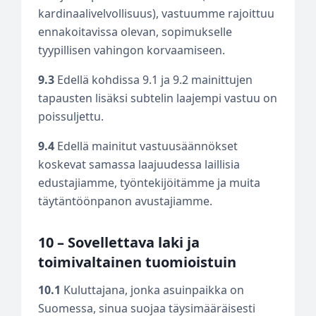
kardinaalivelvollisuus), vastuumme rajoittuu
ennakoitavissa olevan, sopimukselle
tyypillisen vahingon korvaamiseen.
9.3
Edellä kohdissa 9.1 ja 9.2 mainittujen
tapausten lisäksi subtelin laajempi vastuu on
poissuljettu.
9.4
Edellä mainitut vastuusäännökset
koskevat samassa laajuudessa laillisia
edustajiamme, työntekijöitämme ja muita
täytäntöönpanon avustajiamme.
10 – Sovellettava laki ja
toimivaltainen tuomioistuin
10.1
Kuluttajana, jonka asuinpaikka on
Suomessa, sinua suojaa täysimääräisesti