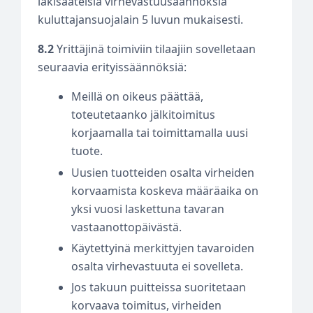
lakisääteisiä virhevastuusäännöksiä
kuluttajansuojalain 5 luvun mukaisesti.
8.2
Yrittäjinä toimiviin tilaajiin sovelletaan
seuraavia erityissäännöksiä:
Meillä on oikeus päättää,
toteutetaanko jälkitoimitus
korjaamalla tai toimittamalla uusi
tuote.
Uusien tuotteiden osalta virheiden
korvaamista koskeva määräaika on
yksi vuosi laskettuna tavaran
vastaanottopäivästä.
Käytettyinä merkittyjen tavaroiden
osalta virhevastuuta ei sovelleta.
Jos takuun puitteissa suoritetaan
korvaava toimitus, virheiden