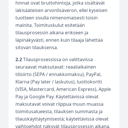
hinnat ovat bruttohintoja, jotka sisältävät
lakisääteisen arvonlisäveron, ellei kyseisen
tuotteen sivulla nimenomaisesti toisin
mainita. Toimituskulut esitetään
tilausprosessin aikana erikseen ja
läpinäkyvästi, ennen kuin tilaaja lähettää
sitovan tilauksensa.
2.2
Tilausprosessissa on valittavissa
seuraavat maksutavat: reaaliaikainen
tilisiirto (SEPA / ennakkomaksu), PayPal,
Klarna (Pay later / laskutus), luottokortti
(VISA, Mastercard, American Express), Apple
Pay ja Google Pay. Käytettävissä olevat
maksutavat voivat riippua muun muassa
toimitusalueesta, tilauksen summasta ja
tilauskäyttäytymisestä; käytettävissä olevat
vaihtoehdot näkyvät tilausprosessin aikana.