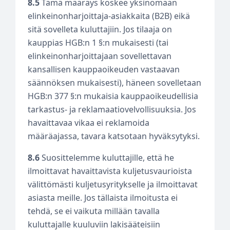
8.5
Tämä määräys koskee yksinomaan
elinkeinonharjoittaja-asiakkaita (B2B) eikä
sitä sovelleta kuluttajiin. Jos tilaaja on
kauppias HGB:n 1 §:n mukaisesti (tai
elinkeinonharjoittajaan sovellettavan
kansallisen kauppaoikeuden vastaavan
säännöksen mukaisesti), häneen sovelletaan
HGB:n 377 §:n mukaisia kauppaoikeudellisia
tarkastus- ja reklamaatiovelvollisuuksia. Jos
havaittavaa vikaa ei reklamoida
määräajassa, tavara katsotaan hyväksytyksi.
8.6
Suosittelemme kuluttajille, että he
ilmoittavat havaittavista kuljetusvaurioista
välittömästi kuljetusyritykselle ja ilmoittavat
asiasta meille. Jos tällaista ilmoitusta ei
tehdä, se ei vaikuta millään tavalla
kuluttajalle kuuluviin lakisääteisiin