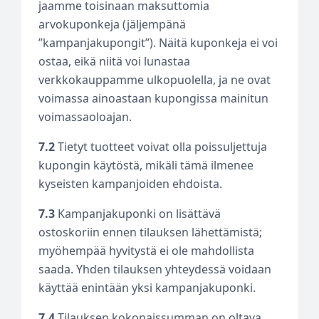
jaamme toisinaan maksuttomia
arvokuponkeja (jäljempänä
”kampanjakupongit”). Näitä kuponkeja ei voi
ostaa, eikä niitä voi lunastaa
verkkokauppamme ulkopuolella, ja ne ovat
voimassa ainoastaan kupongissa mainitun
voimassaoloajan.
7.2
Tietyt tuotteet voivat olla poissuljettuja
kupongin käytöstä, mikäli tämä ilmenee
kyseisten kampanjoiden ehdoista.
7.3
Kampanjakuponki on lisättävä
ostoskoriin ennen tilauksen lähettämistä;
myöhempää hyvitystä ei ole mahdollista
saada. Yhden tilauksen yhteydessä voidaan
käyttää enintään yksi kampanjakuponki.
7.4
Tilauksen kokonaissumman on oltava