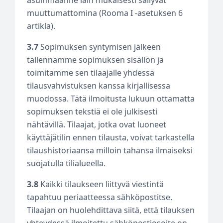
muuttumattomina (Rooma I -asetuksen 6
artikla).
3.7
Sopimuksen syntymisen jälkeen
tallennamme sopimuksen sisällön ja
toimitamme sen tilaajalle yhdessä
tilausvahvistuksen kanssa kirjallisessa
muodossa. Tätä ilmoitusta lukuun ottamatta
sopimuksen tekstiä ei ole julkisesti
nähtävillä. Tilaajat, jotka ovat luoneet
käyttäjätilin ennen tilausta, voivat tarkastella
tilaushistoriaansa milloin tahansa ilmaiseksi
suojatulla tilialueella.
3.8
Kaikki tilaukseen liittyvä viestintä
tapahtuu periaatteessa sähköpostitse.
Tilaajan on huolehdittava siitä, että tilauksen
yhteydessä ilmoitettu sähköpostiosoite on