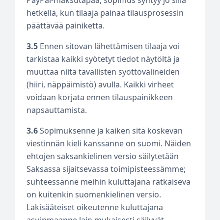
hetkellä, kun tilaaja painaa tilausprosessin
päättävää painiketta.
3.5
Ennen sitovan lähettämisen tilaaja voi
tarkistaa kaikki syötetyt tiedot näytöltä ja
muuttaa niitä tavallisten syöttövälineiden
(hiiri, näppäimistö) avulla. Kaikki virheet
voidaan korjata ennen tilauspainikkeen
napsauttamista.
3.6
Sopimuksenne ja kaiken sitä koskevan
viestinnän kieli kanssanne on suomi. Näiden
ehtojen saksankielinen versio säilytetään
Saksassa sijaitsevassa toimipisteessämme;
suhteessanne meihin kuluttajana ratkaiseva
on kuitenkin suomenkielinen versio.
Lakisääteiset oikeutenne kuluttajana
asuinmaanne lain mukaisesti säilyvät