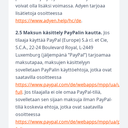
voivat olla lisäksi voimassa. Adyen tarjoaa
lisätietoja osoitteessa
https://www.adyen.help/hc/de
.
2.5 Maksun käsittely PayPalin kautta.
Jos
tilaaja käyttää PayPal (Europe) S.à r.l. et Cie,
S.C.A., 22-24 Boulevard Royal, L-2449
Luxemburg (jäljempänä ”PayPal”) tarjoamaa
maksutapaa, maksujen käsittelyyn
sovelletaan PayPalin käyttöehtoja, jotka ovat
saatavilla osoitteessa
https://www.paypal.com/de/webapps/mpp/ua/user
full
. Jos tilaajalla ei ole omaa PayPal-tiliä,
sovelletaan sen sijaan maksuja ilman PayPal-
tiliä koskevia ehtoja, jotka ovat saatavilla
osoitteessa
https://www.paypal.com/de/webapps/mpp/ua/priv