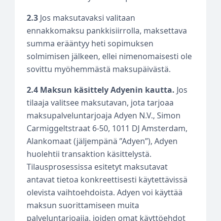
2.3
Jos maksutavaksi valitaan
ennakkomaksu pankkisiirrolla, maksettava
summa erääntyy heti sopimuksen
solmimisen jälkeen, ellei nimenomaisesti ole
sovittu myöhemmästä maksupäivästä.
2.4 Maksun käsittely Adyenin kautta.
Jos
tilaaja valitsee maksutavan, jota tarjoaa
maksupalveluntarjoaja Adyen N.V., Simon
Carmiggeltstraat 6-50, 1011 DJ Amsterdam,
Alankomaat (jäljempänä ”Adyen”), Adyen
huolehtii transaktion käsittelystä.
Tilausprosessissa esitetyt maksutavat
antavat tietoa konkreettisesti käytettävissä
olevista vaihtoehdoista. Adyen voi käyttää
maksun suorittamiseen muita
palveluntarjoajia, joiden omat käyttöehdot