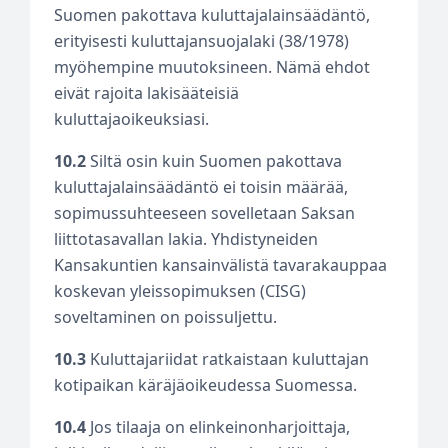
Suomen pakottava kuluttajalainsäädäntö,
erityisesti kuluttajansuojalaki (38/1978)
myöhempine muutoksineen. Nämä ehdot
eivät rajoita lakisääteisiä
kuluttajaoikeuksiasi.
10.2
Siltä osin kuin Suomen pakottava
kuluttajalainsäädäntö ei toisin määrää,
sopimussuhteeseen sovelletaan Saksan
liittotasavallan lakia. Yhdistyneiden
Kansakuntien kansainvälistä tavarakauppaa
koskevan yleissopimuksen (CISG)
soveltaminen on poissuljettu.
10.3
Kuluttajariidat ratkaistaan kuluttajan
kotipaikan käräjäoikeudessa Suomessa.
10.4
Jos tilaaja on elinkeinonharjoittaja,