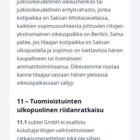
julkisoikeudellinen oikeushenkilö tai
julkisoikeudellinen erityisrahasto, jonka
kotipaikka on Saksan liittotasavallassa,
kaikkien sopimussuhteesta johtuvien riitojen
yksinomainen oikeuspaikka on Berliini. Sama
pätee, jos tilaajan kotipaikka on Saksan
ulkopuolella ja sopimus on luettavissa hänen
kaupalliseen tai itsenäiseen
ammattitoimintaansa. Oikeutemme nostaa
kanne tilaajaa vastaan hänen yleisessä
oikeuspaikassaan säilyy.
11 – Tuomioistuinten
ulkopuolinen riidanratkaisu
11.1
subtel GmbH ei osallistu
kuluttajariitojen vaihtoehtoiseen
ratkaisumenettelyyn eikä ole siihen