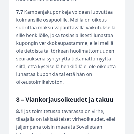
7.7
Kampanjakuponkeja voidaan luovuttaa
kolmansille osapuolille. Meillä on oikeus
suorittaa maksu vapauttavalla vaikutuksella
sille henkilölle, joka tosiasiallisesti lunastaa
kupongin verkkokaupastamme, ellei meillä
ole tietoista tai törkeän huolimattomuuden
seurauksena syntynyttä tietämättömyyttä
siitä, että kyseisellä henkilöllä ei ole oikeutta
lunastaa kuponkia tai että hän on
oikeustoimikelvoton.
8 – Viankorjausoikeudet ja takuu
8.1
Jos toimitetussa tavarassa on virhe,
tilaajalla on lakisääteiset virheoikeudet, ellei
jäljempänä toisin määrätä Sovelletaan