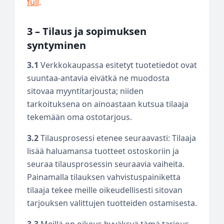
full
.
3 – Tilaus ja sopimuksen
syntyminen
3.1
Verkkokaupassa esitetyt tuotetiedot ovat
suuntaa-antavia eivätkä ne muodosta
sitovaa myyntitarjousta; niiden
tarkoituksena on ainoastaan kutsua tilaaja
tekemään oma ostotarjous.
3.2
Tilausprosessi etenee seuraavasti: Tilaaja
lisää haluamansa tuotteet ostoskoriin ja
seuraa tilausprosessin seuraavia vaiheita.
Painamalla tilauksen vahvistuspainiketta
tilaaja tekee meille oikeudellisesti sitovan
tarjouksen valittujen tuotteiden ostamisesta.