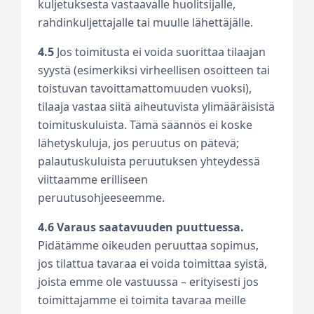
kuljetuksesta vastaavalle huolitsijalle,
rahdinkuljettajalle tai muulle lähettäjälle.
4.5
Jos toimitusta ei voida suorittaa tilaajan
syystä (esimerkiksi virheellisen osoitteen tai
toistuvan tavoittamattomuuden vuoksi),
tilaaja vastaa siitä aiheutuvista ylimääräisistä
toimituskuluista. Tämä säännös ei koske
lähetyskuluja, jos peruutus on pätevä;
palautuskuluista peruutuksen yhteydessä
viittaamme erilliseen
peruutusohjeeseemme.
4.6 Varaus saatavuuden puuttuessa.
Pidätämme oikeuden peruuttaa sopimus,
jos tilattua tavaraa ei voida toimittaa syistä,
joista emme ole vastuussa – erityisesti jos
toimittajamme ei toimita tavaraa meille