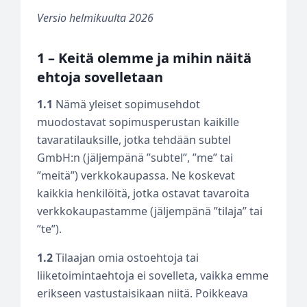
Versio helmikuulta 2026
1 – Keitä olemme ja mihin näitä
ehtoja sovelletaan
1.1
Nämä yleiset sopimusehdot
muodostavat sopimusperustan kaikille
tavaratilauksille, jotka tehdään subtel
GmbH:n (jäljempänä ”subtel”, ”me” tai
”meitä”) verkkokaupassa. Ne koskevat
kaikkia henkilöitä, jotka ostavat tavaroita
verkkokaupastamme (jäljempänä ”tilaja” tai
”te”).
1.2
Tilaajan omia ostoehtoja tai
liiketoimintaehtoja ei sovelleta, vaikka emme
erikseen vastustaisikaan niitä. Poikkeava