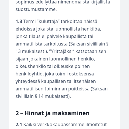
sopimus edellyttää nimenomaista kirjallista
suostumustamme.
1.3
Termi ”kuluttaja” tarkoittaa näissä
ehdoissa jokaista luonnollista henkilöä,
jonka tilaus ei palvele kaupallista tai
ammatillista tarkoitusta (Saksan siviililain §
13 mukaisesti). ”Yrittäjäksi” katsotaan sen
sijaan jokainen luonnollinen henkilö,
oikeushenkilö tai oikeuskelpoinen
henkilöyhtiö, joka toimii ostoksensa
yhteydessä kaupallisen tai itsenäisen
ammatillisen toiminnan puitteissa (Saksan
siviililain § 14 mukaisesti).
2 – Hinnat ja maksaminen
2.1
Kaikki verkkokaupassamme ilmoitetut