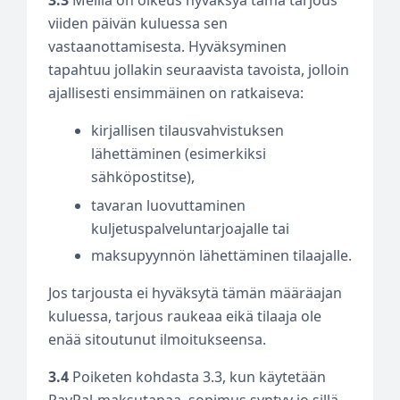
3.3
Meillä on oikeus hyväksyä tämä tarjous
viiden päivän kuluessa sen
vastaanottamisesta. Hyväksyminen
tapahtuu jollakin seuraavista tavoista, jolloin
ajallisesti ensimmäinen on ratkaiseva:
kirjallisen tilausvahvistuksen
lähettäminen (esimerkiksi
sähköpostitse),
tavaran luovuttaminen
kuljetuspalveluntarjoajalle tai
maksupyynnön lähettäminen tilaajalle.
Jos tarjousta ei hyväksytä tämän määräajan
kuluessa, tarjous raukeaa eikä tilaaja ole
enää sitoutunut ilmoitukseensa.
3.4
Poiketen kohdasta 3.3, kun käytetään
PayPal-maksutapaa, sopimus syntyy jo sillä