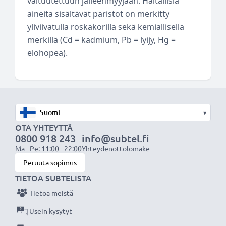
valtuutettuun jälleenmyyjään. Haitallisia
aineita sisältävät paristot on merkitty
yliviivatulla roskakorilla sekä kemiallisella
merkillä (Cd = kadmium, Pb = lyijy, Hg =
elohopea).
▾
OTA YHTEYTTÄ
0800 918 243
info@subtel.fi
Ma - Pe: 11:00 - 22:00
Yhteydenottolomake
Peruuta sopimus
TIETOA SUBTELISTA
Tietoa meistä
Usein kysytyt