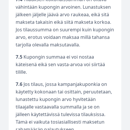
vähintään kupongin arvoinen. Lunastuksen
jälkeen jäljelle jäävä arvo raukeaa, eikä sitä
makseta takaisin eikä siitä makseta korkoa.
Jos tilaussumma on suurempi kuin kupongin
arvo, erotus voidaan maksaa millä tahansa
tarjolla olevalla maksutavalla.
7.5
Kupongin summaa ei voi nostaa
käteisenä eikä sen vasta-arvoa voi siirtää
tilille.
7.6
Jos tilaus, jossa kampanjakuponkia on
käytetty kokonaan tai osittain, peruutetaan,
lunastettu kupongin arvo hyvitetään
tilaajalle vastaavalla summalla ja se on
jälleen käytettävissä tulevissa tilauksissa.
Tämä ei vaikuta tosiasiallisesti maksetun
rahamäärän palautukseen.