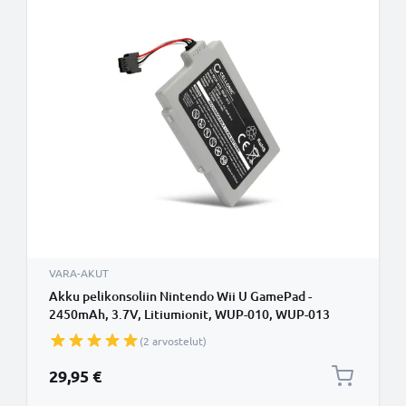
VARA-AKUT
Akku pelikonsoliin Nintendo Wii U GamePad -
2450mAh, 3.7V, Litiumionit, WUP-010, WUP-013
vaihtoakku
(2 arvostelut)
29,95 €