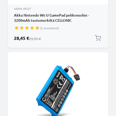
VARA-AKUT
Akku Nintendo Wii U GamePad pelikonsoliin -
3200mAh tuotemerkiltä CELLONIC
(2 arvostelut)
Erikoishinta
28,45 €
Normaali hinta
29,95 €