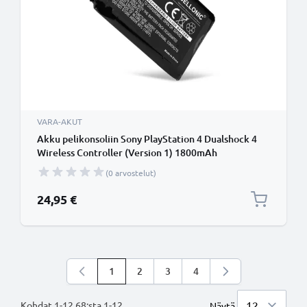
VARA-AKUT
Akku pelikonsoliin Sony PlayStation 4 Dualshock 4
Wireless Controller (Version 1) 1800mAh
tuotemerkiltä CELLONIC
(0 arvostelut)
24,95 €
1
2
3
4
Luet parhaillaan sivua
Sivu
Sivu
Sivu
Kohdat
1
-
12
68
:sta
1
-
12
.
Näytä