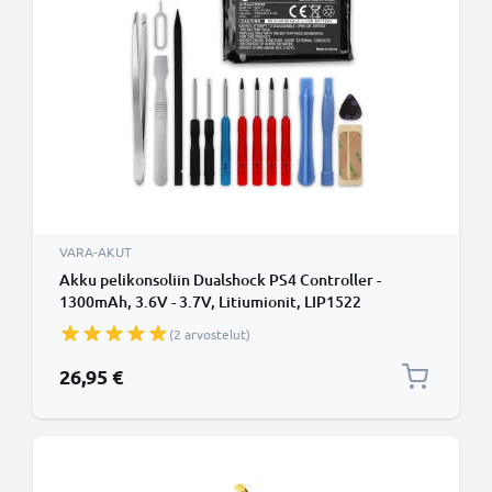
VARA-AKUT
Akku pelikonsoliin Dualshock PS4 Controller -
1300mAh, 3.6V - 3.7V, Litiumionit, LIP1522
vaihtoakku + Työkalu
(2 arvostelut)
26,95 €