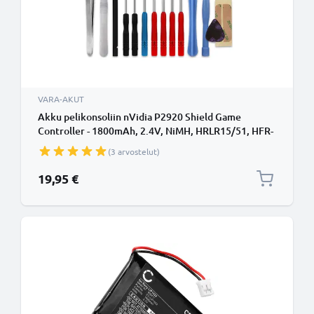
VARA-AKUT
Akku pelikonsoliin nVidia P2920 Shield Game
Controller - 1800mAh, 2.4V, NiMH, HRLR15/51, HFR-
50AAJY1900x2(B) vaihtoakku + Työkalu
(3 arvostelut)
19,95 €