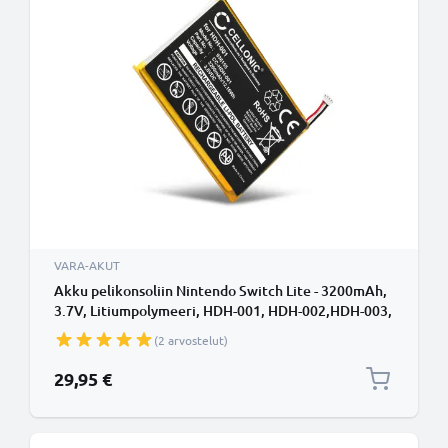
VARA-AKUT
Akku pelikonsoliin Nintendo Switch Lite - 3200mAh,
3.7V, Litiumpolymeeri, HDH-001, HDH-002,HDH-003,
HDH-A-BPHAT-C0 vaihtoakku
(2 arvostelut)
29,95 €