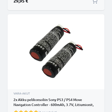
29,95 €
VARA-AKUT
2x Akku pelikonsoliin Sony PS3 / PS4 Move
Navigation Controller - 600mAh, 3.7V, Litiumionit,
LIS1442,4-180-962-01 vaihtoakku