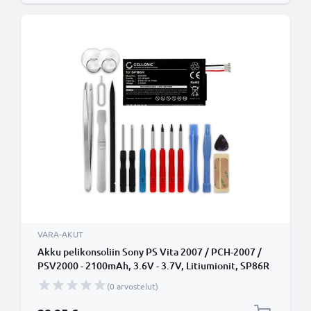
VARA-AKUT
Akku pelikonsoliin Sony PS Vita 2007 / PCH-2007 /
PSV2000 - 2100mAh, 3.6V - 3.7V, Litiumionit, SP86R
vaihtoakku + Työkalu
(0 arvostelut)