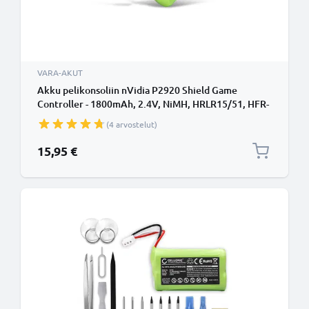
VARA-AKUT
Akku pelikonsoliin nVidia P2920 Shield Game
Controller - 1800mAh, 2.4V, NiMH, HRLR15/51, HFR-
50AAJY1900x2(B) vaihtoakku
(4 arvostelut)
15,95 €