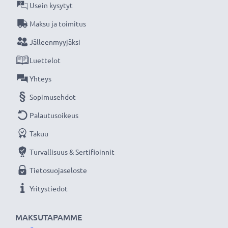
hintaan.
Usein kysytyt
Maksu ja toimitus
★
3 vuoden takuu
★
Jälleenmyyjäksi
Olemme vuonna 2004 perustettu kansainvälinen
Luettelot
verkkokauppa, joka tarjoaa laadukkaita tuotteita, ja
siksi tarjoamme 36 kuukauden takuun!
Yhteys
Sopimusehdot
Palautusoikeus
Takuu
Turvallisuus & Sertifioinnit
Tietosuojaseloste
Yritystiedot
MAKSUTAPAMME