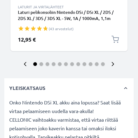
LATURIT JA VIRTALÄHTEET
Laturi pelikonsoliin Nintendo DSi / DSi XL / 2DS /
2DS XL / 3DS / 3DS XL - 5W, 1A / 1000mA, 1,1m
latausjohto, laturi
(43 arvostelut)
12,95 €
YLEISKATSAUS
Onko Nintendo DSi XL akku aina lopussa? Saat lisää
virtaa pelaamiseen uudella vara-akulla!
CELLONIC vaihtoakku varmistaa, että virtaa riittää
pelaamiseen joko kaverin kanssa tai omaksi iloksi
kotisohvalla. Tarvikeakku pelastaa pitkiltä