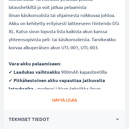
lataushetkiltä ja voit jatkaa pelaamista
ilman käsikonsolista tai ohjaimesta roikkuvaa johtoa.
Akku on kehitetty erityisesti laitteeseen Nintendo DSi
XL. Katso sivun lopusta lista kaikista akun kanssa
yhteensopivista peli- tai käsikonsoleista. Tarvikeakku
korvaa alkuperäisen akun UTL-001, UTL-003.
Vara-akku pelaamiseen:
✔
Laadukas vaihtoakku
900mAh kapasiteetilla
✔
Pitkäkestoinen akku vapauttaa jatkuvalta
lataukselta
- moderni Litium-tekniikka ilman
vaikutusta muistiin
NÄYTÄ LISÄÄ
✔
Taatusti turvallinen
- suojattu oikosululta,
ylikuumenemiselta ja ylijännitteeltä
TEKNISET TIEDOT
✔
Säännöllinen ja kattava testaus
- jokainen kenno