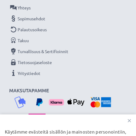
verkkokauppa, joka tarjoaa laadukkaita tuotteita, ja
Yhteys
siksi tarjoamme 36 kuukauden takuun!
Sopimusehdot
Palautusoikeus
Takuu
Turvallisuus & Sertifioinnit
Tietosuojaseloste
Yritystiedot
MAKSUTAPAMME
×
TOIMITUSKUMPPANIMME
Käytämme evästeitä sisällön ja mainosten personointiin,