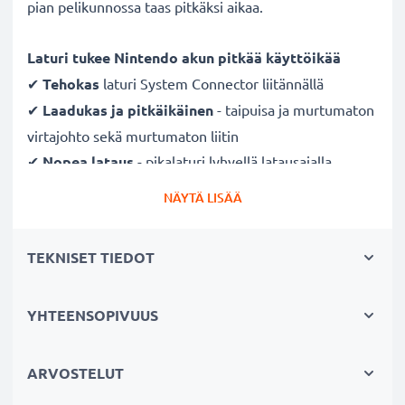
pian pelikunnossa taas pitkäksi aikaa.
Laturi tukee Nintendo akun pitkää käyttöikää
✔
Tehokas
laturi System Connector liitännällä
✔
Laadukas ja pitkäikäinen
- taipuisa ja murtumaton
virtajohto sekä murtumaton liitin
✔
Nopea lataus
- pikalaturi lyhyellä latausajalla
✔
Hellävarainen ja turvallinen laturi
- moderni
NÄYTÄ LISÄÄ
verkkovirtalaturi tukee akun hellävaraista latausta ja
pitkäikäistä käyttöä
TEKNISET TIEDOT
✔
Turvallinen
- suojattu oikosululta,
ylikuumenemiselta ja ylijännitteeltä
YHTEENSOPIVUUS
✔
Pieni ja kevyt
- kulkee mukana matkalla
Pienikokoinen System Connector laturi sopii
ARVOSTELUT
käytettäväksi niin kotona kuin reissussakin.