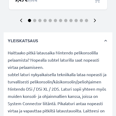
Normaali hinta
9,95 €
YLEISKATSAUS
Haittaako pitkä latausaika Nintendo pelikonsolilla
pelaamista? Nopealla subtel laturilla saat nopeasti
virtaa pelaamiseen.
subtel laturi nykyaikaisella tekniikalla lataa nopeasti ja
turvallisesti pelikonsolin/käsikonsolin/peliohjaimen
Nintendo DSi / DSi XL / 2DS. Laturi sopii yhteen myös
muiden konsoli- ja ohjainmallien kanssa, joissa on
System Connector liitäntä. Pikalaturi antaa nopeasti
virtaa ja vapauttaa pitkiltä lataustauoilta. Laitteesi on