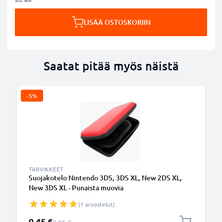
LISÄÄ OSTOSKORIIN
Saatat pitää myös näistä
-5%
TARVIKKEET
Suojakotelo Nintendo 3DS, 3DS XL, New 2DS XL,
New 3DS XL - Punaista muovia
(1 arvostelut)
Erikoishinta
9,45 €