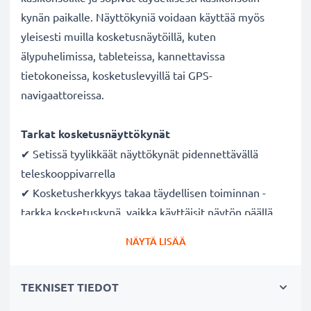
kynän paikalle. Näyttökyniä voidaan käyttää myös
yleisesti muilla kosketusnäytöillä, kuten
älypuhelimissa, tableteissa, kannettavissa
tietokoneissa, kosketuslevyillä tai GPS-
navigaattoreissa.
Tarkat kosketusnäyttökynät
✔ Setissä tyylikkäät näyttökynät pidennettävällä
teleskooppivarrella
✔ Kosketusherkkyys takaa täydellisen toiminnan -
tarkka kosketuskynä, vaikka käyttäisit näytön päällä
suojakalvoa
NÄYTÄ LISÄÄ
✔ Suuri tarkkuus yksityiskohtaiseen työskentelyyn -
ihanteellinen kirjoittamiseen, maalaamiseen tai
TEKNISET TIEDOT
piirtämiseen
✔ Kestävä - kosketusnäyttökynän muovinen kärki