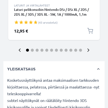
LATURIT JA VIRTALÄHTEET
Laturi pelikonsoliin Nintendo DSi / DSi XL / 2DS /
2DS XL / 3DS / 3DS XL - 5W, 1A / 1000mA, 1,1m
latausjohto, laturi
(43 arvostelut)
12,95 €
YLEISKATSAUS
Kosketusnäyttökynä antaa maksimaalisen tarkkuuden
kirjoittaessa, pelatessa, piirtäessä ja maalattaessa -nyt
teleskooppivarrella!
subtel näyttökynät on räätälöity Nintendo 3DS
käsikonsolille ja sopivat täydellisesti käsikonsolin