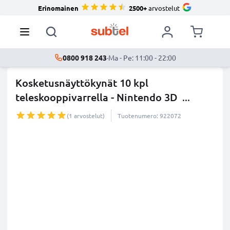
Erinomainen
2500+
arvostelut
0800 918 243
·
Ma - Pe: 11:00 - 22:00
Kosketusnäyttökynät 10 kpl
teleskooppivarrella - Nintendo 3D
...
lisää
(1 arvostelut)
Tuotenumero: 922072