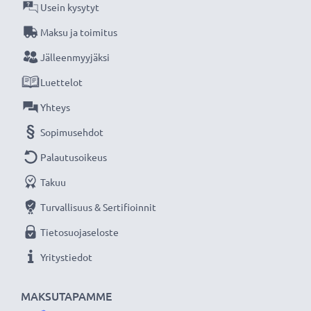
verkkokauppa, joka tarjoaa laadukkaita tuotteita, ja
Usein kysytyt
siksi tarjoamme 36 kuukauden takuun!
Maksu ja toimitus
Jälleenmyyjäksi
Luettelot
Yhteys
Sopimusehdot
Palautusoikeus
Takuu
Turvallisuus & Sertifioinnit
Tietosuojaseloste
Yritystiedot
MAKSUTAPAMME