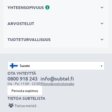
kestää kulutusta
YHTEENSOPIVUUS
✔ Hellävarainen näytölle
✔ Sopii pelikonsolin lisäksi älypuhelimille, tabletteihin
ARVOSTELUT
jne. - yhteensopiva kaikkien kosketusnäyttöjen kanssa
TUOTETURVALLISUUS
Sopii Nintendo 3DS käsikonsolin
kynänpidikkeeseen
✔ Varakynät Nintendo 3DS käsikonsoliin
✔ Sopivat täydellisesti konsolin kynänpidikkeeseen
▾
OTA YHTEYTTÄ
Pakkaus sisältää:
0800 918 243
info@subtel.fi
Ma - Pe: 11:00 - 22:00
Yhteydenottolomake
10x kosketusnäyttökynä muovikärjellä
Peruuta sopimus
TIETOA SUBTELISTA
★ 3 vuoden takuu ★
Olemme vuonna 2004 perustettu kansainvälinen
Tietoa meistä