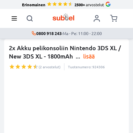
Erinomainen
2500+
arvostelut
0800 918 243
·
Ma - Pe: 11:00 - 22:00
2x Akku pelikonsoliin Nintendo 3DS XL /
New 3DS XL - 1800mAh
...
lisää
(2 arvostelut)
Tuotenumero: 924306