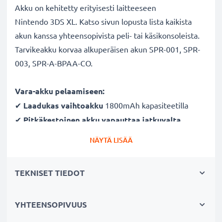
Akku on kehitetty erityisesti laitteeseen
Nintendo 3DS XL. Katso sivun lopusta lista kaikista
akun kanssa yhteensopivista peli- tai käsikonsoleista.
Tarvikeakku korvaa alkuperäisen akun SPR-001, SPR-
003, SPR-A-BPAA-CO.
Vara-akku pelaamiseen:
✔
Laadukas vaihtoakku
1800mAh kapasiteetilla
✔
Pitkäkestoinen akku vapauttaa jatkuvalta
lataukselta
- moderni Litium-tekniikka ilman
NÄYTÄ LISÄÄ
vaikutusta muistiin
✔
Taatusti turvallinen
- suojattu oikosululta,
TEKNISET TIEDOT
ylikuumenemiselta ja ylijännitteeltä
✔
Säännöllinen ja kattava testaus
- jokainen kenno
YHTEENSOPIVUUS
testataan erikseen
✔
100% yhteensopiva
tarvikeakku
korvaa