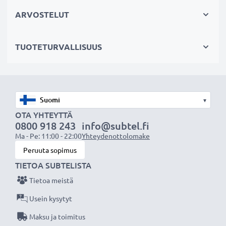
alkuperäisen akun Nintendo SPR-001, SPR-003, SPR-
ARVOSTELUT
A-BPAA-CO (katso sivun lopusta lista kaikista
tarvikeakun korvaamista alkuperäisakuista)
TUOTETURVALLISUUS
Tekniset tiedot:
Tuotemerkki
: CELLONIC vaihtoakku
käsikonsoliin/pelikonsolin ohjaimeen
▾
Teknologia:
Litiumionit
OTA YHTEYTTÄ
0800 918 243
info@subtel.fi
Kapasiteetti:
1800mAh
Ma - Pe: 11:00 - 22:00
Yhteydenottolomake
Jännite:
3.7V
Peruuta sopimus
Mitat:
68.40 x 38.25 x 6.65mm
TIETOA SUBTELISTA
Väri:
Musta
Tietoa meistä
CELLONIC vaihtoakku - korkeaa laatua edulliseen
Usein kysytyt
hintaan.
Maksu ja toimitus