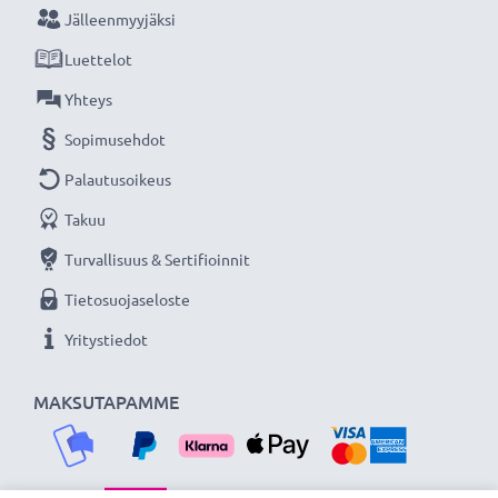
Jälleenmyyjäksi
★
3 vuoden takuu
★
Luettelot
Olemme vuonna 2004 perustettu kansainvälinen
verkkokauppa, joka tarjoaa laadukkaita tuotteita, ja
Yhteys
siksi tarjoamme 36 kuukauden takuun!
Sopimusehdot
Palautusoikeus
Takuu
Turvallisuus & Sertifioinnit
Tietosuojaseloste
Yritystiedot
MAKSUTAPAMME