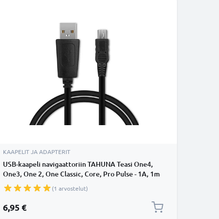
KAAPELIT JA ADAPTERIT
USB-kaapeli navigaattoriin TAHUNA Teasi One4,
One3, One 2, One Classic, Core, Pro Pulse - 1A, 1m
latausjohto. Musta PVC kaapeli
(1 arvostelut)
6,95 €