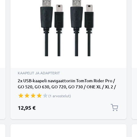
KAAPELIT JA ADAPTERIT
2x USB-kaapeli navigaattoriin TomTom Rider Pro /
GO 520, GO 630, GO 720, GO 730 / ONE XL / XL 2 /
Trucker 5000 - 1A, 1m latausjohto. Musta PVC
(1 arvostelut)
kaapeli
12,95 €