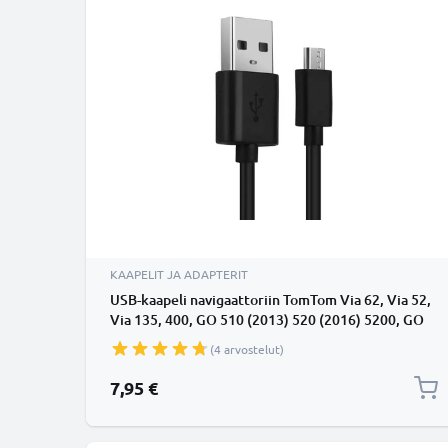
KAAPELIT JA ADAPTERIT
USB-kaapeli navigaattoriin TomTom Via 62, Via 52,
Via 135, 400, GO 510 (2013) 520 (2016) 5200, GO
610 6100, GO 620 - 2A, 1m latausjohto. Musta PVC
(4 arvostelut)
kaapeli
7,95 €