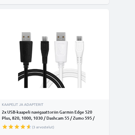
KAAPELIT JA ADAPTERIT
2x USB-kaapeli navigaattoriin Garmin Edge 520
Plus, 820, 1000, 1030 / Dashcam 55 / Zumo 595 /
Dezl 760 - 1A, 1m latausjohto. Musta valkoinen PVC
(3 arvostelut)
kaapeli