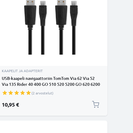
KAAPELIT JA ADAPTERIT
USB-kaapeli navigaattoriin TomTom Via 62 Via 52
Via 135 Rider 40 400 GO 510 520 5200 GO 620 6200
Start 62 Start 52 - 1A, 1m latausjohto. Musta PVC
(2 arvostelut)
kaapeli
10,95 €