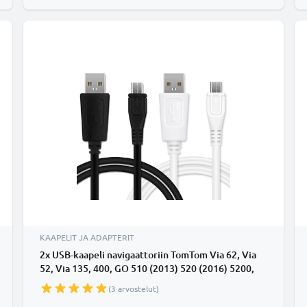
KAAPELIT JA ADAPTERIT
2x USB-kaapeli navigaattoriin TomTom Via 62, Via
52, Via 135, 400, GO 510 (2013) 520 (2016) 5200,
GO 610 6100, GO 620 - 1A, 1m latausjohto. Musta
(3 arvostelut)
valkoinen PVC kaapeli