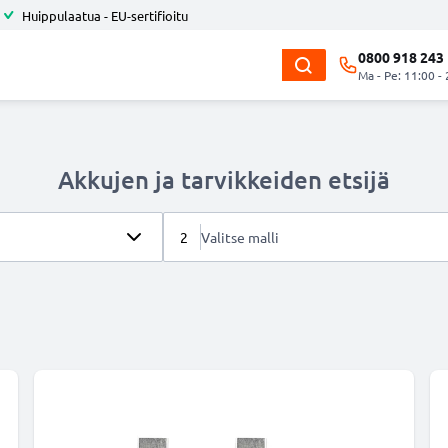
Huippulaatua - EU-sertifioitu
0800 918 243
Ma - Pe: 11:00 -
Akkujen ja tarvikkeiden etsijä
2
Valitse malli