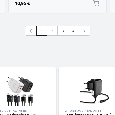
10,95 €
1
2
3
4
Luet parhaillaan sivua
Sivu
Sivu
Sivu
T JA VIRTALÄHTEET
LATURIT JA VIRTALÄHTEET
NIC Matkapaketti – 2x
Laturi laitteeseen - 5W, 1A /