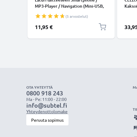
MP3-Player / Navigation (Mini-USB,
Kaksoi
5V, 2A / 2000mA / 1,2m) - 10W, 2A /
Lataus
(5 arvostelut)
2000mA, 1,2m latausjohto, laturi
Kannet
Tablet
11,95 €
33,9
ym. – 
Mustan
OTA YHTEYTTÄ
M
0800 918 243
Ma - Pe: 11:00 - 22:00
info@subtel.fi
TI
Yhteydenottolomake
Peruuta sopimus