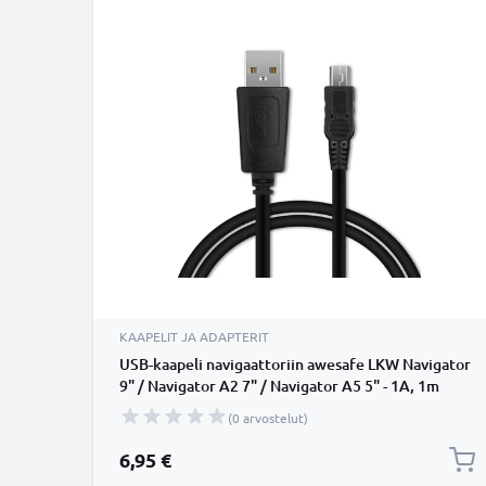
KAAPELIT JA ADAPTERIT
USB-kaapeli navigaattoriin awesafe LKW Navigator
9" / Navigator A2 7" / Navigator A5 5" - 1A, 1m
latausjohto. Musta PVC kaapeli
(0 arvostelut)
6,95 €