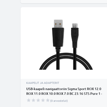
KAAPELIT JA ADAPTERIT
USB-kaapeli navigaattoriin Sigma Sport ROX 12.0
ROX 11.0 ROX 10.0 ROX 7.0 BC 23.16 STS Pure 1 -
1A, 1m latausjohto. Musta PVC kaapeli
(0 arvostelut)