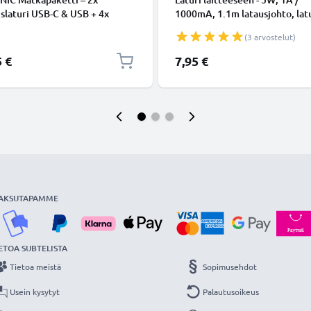
slaturi USB-C & USB + 4x
1000mA, 1.1m latausjohto, lat
kaapelia Älypuhelimille,
(3 arvostelut)
taville, GPS-laitteille,
eille, Kaiuttimille, Älykelloille
5 €
7,95 €
2x 20W PD USB-pikalaturia
a ja Valkoisena
AKSUTAPAMME
ETOA SUBTELISTA
Tietoa meistä
Sopimusehdot
Usein kysytyt
Palautusoikeus