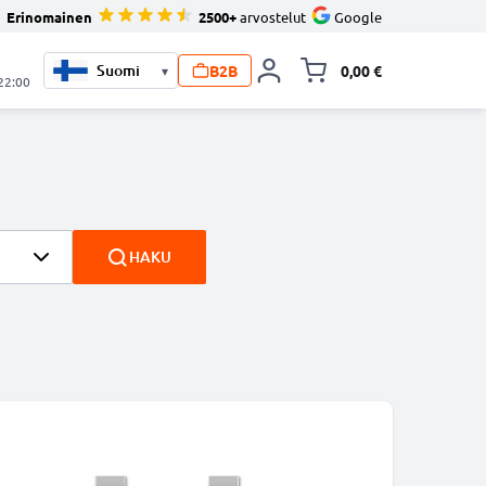
Erinomainen
2500+
arvostelut
Google
B2B
0,00 €
▾
Vaihda miniva
 22:00
HAKU