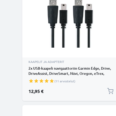
KAAPELIT JA ADAPTERIT
2x USB-kaapeli navigaattoriin Garmin Edge, Drive,
DriveAssist, DriveSmart, Nüvi, Oregon, eTrex,
GPSMAP - 1A, 1m latausjohto. Musta PVC kaapeli
(11 arvostelut)
12,95 €