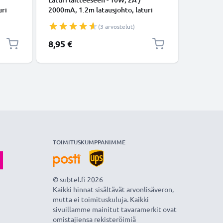
uri
2000mA, 1.2m latausjohto, laturi
ynm. 15W
pistorasi
(3 arvostelut)
8,95 €
11,99 €
TOIMITUSKUMPPANIMME
© subtel.fi 2026
Kaikki hinnat sisältävät arvonlisäveron,
mutta ei toimituskuluja. Kaikki
sivuillamme mainitut tavaramerkit ovat
omistajiensa rekisteröimiä