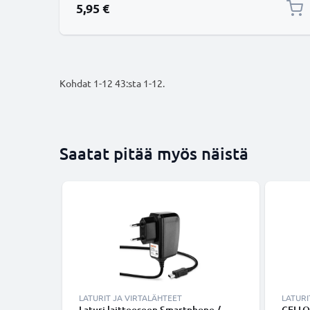
5,95 €
Kohdat
1
-
12
43
:sta
1
-
12
.
Saatat pitää myös näistä
LATURIT JA VIRTALÄHTEET
LATURI
Laturi laitteeseen Smartphone /
CELLO