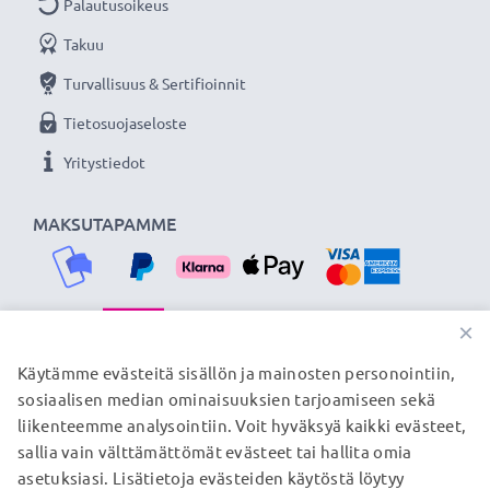
Palautusoikeus
Kaapelimateriaali
: PVC
Liitinmateriaali
: PVC
Takuu
Väri
: Valkoinen
Turvallisuus & Sertifioinnit
Tietosuojaseloste
★
3 vuoden takuu
★
Yritystiedot
Olemme vuonna 2004 perustettu kansainvälinen
verkkokauppa, joka tarjoaa laadukkaita tuotteita, ja
MAKSUTAPAMME
siksi tarjoamme 36 kuukauden takuun!
×
TOIMITUSKUMPPANIMME
Käytämme evästeitä sisällön ja mainosten personointiin,
sosiaalisen median ominaisuuksien tarjoamiseen sekä
liikenteemme analysointiin. Voit hyväksyä kaikki evästeet,
sallia vain välttämättömät evästeet tai hallita omia
© subtel.fi 2026
asetuksiasi. Lisätietoja evästeiden käytöstä löytyy
Kaikki hinnat sisältävät arvonlisäveron, mutta ei