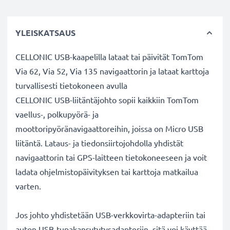
YLEISKATSAUS
CELLONIC USB-kaapelilla lataat tai päivität TomTom
Via 62, Via 52, Via 135 navigaattorin ja lataat karttoja
turvallisesti tietokoneen avulla
CELLONIC USB-liitäntäjohto sopii kaikkiin TomTom
vaellus-, polkupyörä- ja
moottoripyöränavigaattoreihin, joissa on Micro USB
liitäntä. Lataus- ja tiedonsiirtojohdolla yhdistät
navigaattorin tai GPS-laitteen tietokoneeseen ja voit
ladata ohjelmistopäivityksen tai karttoja matkailua
varten.
Jos johto yhdistetään USB-verkkovirta-adapteriin tai
auton USB-tupakansytytysadapteriin, sitä voi käyttää