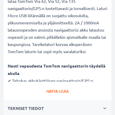
lataa TomTom Via 62, Via 52, Via 135
navigaattorin/GPS:n luotettavasti ja turvallisesti. Laturi
Micro USB liitännällä on suojattu oikosululta,
ylikuumenemiselta ja ylijännitteeltä. 2A / 2000mA
latausnopeuden ansiosta navigaattorisi akku latautuu
nopeasti ja on valmis pitkällekin ajomatkalle maalla tai
kaupungissa. Tarvikelaturi korvaa alkuperäisen
TomTom laturin tai sopii myös varalaturiksi.
Nauti vapaudesta TomTom navigaattorin täydellä
akulla
✔ Tehokas akkukäyttöisen navigaattorin/GPS:n
verkkovirtalaturi Micro USB liitännällä
NÄYTÄ LISÄÄ
✔ Nopea lataus - navigaattorin pikalaturi suurella
latausnopeudella ja lyhyellä latausajalla
TEKNISET TIEDOT
✔ Pieni ja kevyt - sopii myös matkalaturiksi reissuun