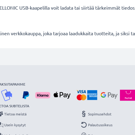
ELLONIC USB-kaapelilla voit ladata tai siirtää tärkeimmät tiedostos
en verkkokauppa, joka tarjoaa laadukkaita tuotteita, ja siksi
AKSUTAPAMME
ETOA SUBTELISTA
Tietoa meistä
Sopimusehdot
Usein kysytyt
Palautusoikeus