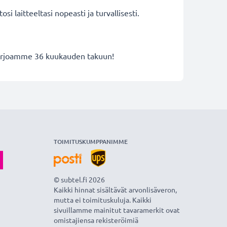
i laitteeltasi nopeasti ja turvallisesti.
 tarjoamme 36 kuukauden takuun!
TOIMITUSKUMPPANIMME
© subtel.fi 2026
Kaikki hinnat sisältävät arvonlisäveron,
mutta ei toimituskuluja. Kaikki
sivuillamme mainitut tavaramerkit ovat
omistajiensa rekisteröimiä