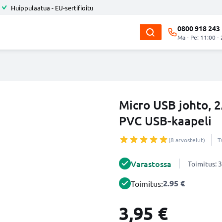
Huippulaatua - EU-sertifioitu
0800 918 243
Ma - Pe: 11:00 -
Micro USB johto, 2
PVC USB-kaapeli
(8 arvostelut)
T
Varastossa
Toimitus: 3
2.95 €
Toimitus:
3,95 €