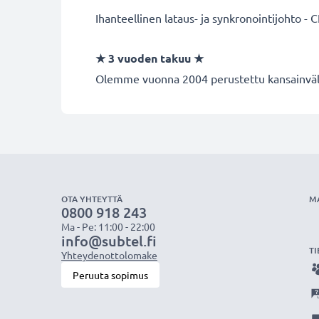
Ihanteellinen lataus- ja synkronointijohto - C
★
3 vuoden takuu
★
Olemme vuonna 2004 perustettu kansainvälin
OTA YHTEYTTÄ
M
0800 918 243
Ma - Pe: 11:00 - 22:00
info@subtel.fi
TI
Yhteydenottolomake
Peruuta sopimus