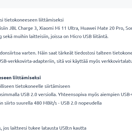
esi tietokoneeseen liittämiseksi
teisiin JBL Charge 3, Xiaomi Mi 11 Ultra, Huawei Mate 20 Pro, S
sekä muihin laitteisiin, joissa on Micro USB liitäntä.
edonsiirtoa varten. Näin saat tärkeät tiedostosi talteen tietoko
USB-verkkovirta-adapteriin, sitä voi käyttää myös verkkovirtalatu
seen liittämiseksi
alliseen tietokoneelle siirtämiseen
 uusimmalla USB 2.0 versiolla. Yhteensopiva myös aiempien USB-
n siirto suurella 480 MBit/s - USB 2.0 nopeudella
 jos laitteesi tukee latausta USB:n kautta