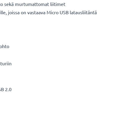
hto sekä murtumattomat liitimet
eille, joissa on vastaava Micro USB latausliitäntä
johto
turiin
SB 2.0