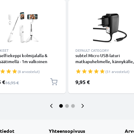
KKEET
DEFAULT CATEGORY
 selfiekeppi kolmijalalla &
subtel Micro USB-laturi
äätimellä - 1m valkoinen
matkapuhelimelle, kännykälle,
dettävä selfiekeppi ja
tabletille, älykellolle, kuulokk
(8 arvostelut)
(51 arvostelut)
taitettava kolmijalka
kaiuttimelle tai GPS-latauskaap
ooth-kaukosäätimellä
- 1A / 1000mA, 1.1m
shinta
5 €
9,95 €
Normaali hinta
16,95 €
melle ja kameralle - iPhonelle,
le, Androidille ynm.
 tiedot
Yhteensopivuus
Arv