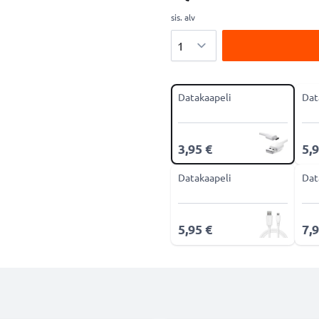
sis. alv
Määrä
Datakaapeli
Dat
3,95 €
5,9
Datakaapeli
Dat
5,95 €
7,9