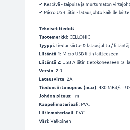
✔ Kestävä - taipuisa ja murtumaton virtajo
✔ Micro USB liitin - latausjohto kaikille laitt
Tekniset tiedot:
Tuotemerkki
: CELLONIC
Tyyppi
: tiedonsiirto- & latausjohto / liitäntä
Liitäntä 1
: Micro USB liitin laitteeseen
Liitäntä 2
: USB A liitin tietokoneeseen tai la
Versio
: 2.0
Latausvirta
: 2A
Tiedonsiirtonopeus (max)
: 480 MBit/s - U
Johdon pituus
: 1m
Kaapelimateriaali
: PVC
Liitinmateriaali
: PVC
Väri
: Valkoinen