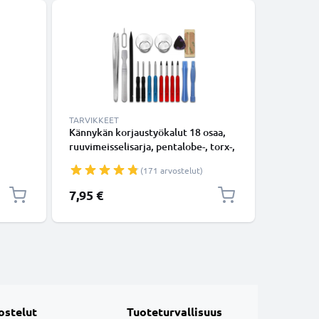
TARVIKKEET
TARVIKKE
Kännykän korjaustyökalut 18 osaa,
Käsivarsi
ruuvimeisselisarja, pentalobe-, torx-,
vedenpit
eelle,
ristikärkiruuvimeisseli, muovivipu,
käsivarte
(171 arvostelut)
elille
imukuppi, pinsetit ja tarra -
avaimill
älypuhelimen avaustyökalut
7,95 €
8,95 €
tarkkuustyöhön
ostelut
Tuoteturvallisuus