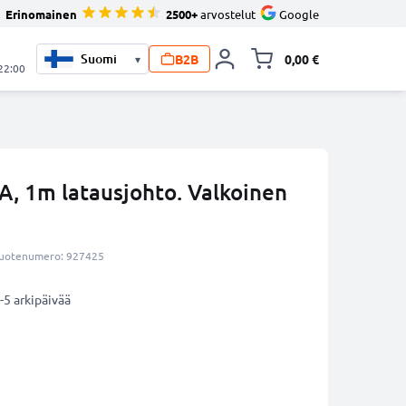
Erinomainen
2500+
arvostelut
Google
B2B
0,00 €
▾
Vaihda miniva
 22:00
A, 1m latausjohto. Valkoinen
uotenumero: 927425
-5 arkipäivää