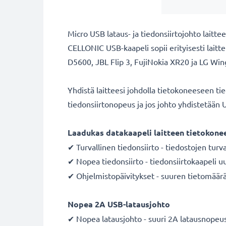
Micro USB lataus- ja tiedonsiirtojohto laitte
CELLONIC USB-kaapeli sopii erityisesti lait
D5600, JBL Flip 3, FujiNokia XR20 ja LG Wing 
Yhdistä laitteesi johdolla tietokoneeseen ti
tiedonsiirtonopeus ja jos johto yhdistetään 
Laadukas datakaapeli laitteen tietokonee
✔ Turvallinen tiedonsiirto - tiedostojen turv
✔ Nopea tiedonsiirto - tiedonsiirtokaapeli
✔ Ohjelmistopäivitykset - suuren tietomäärä
Nopea 2A USB-latausjohto
✔ Nopea latausjohto - suuri 2A latausnopeus,