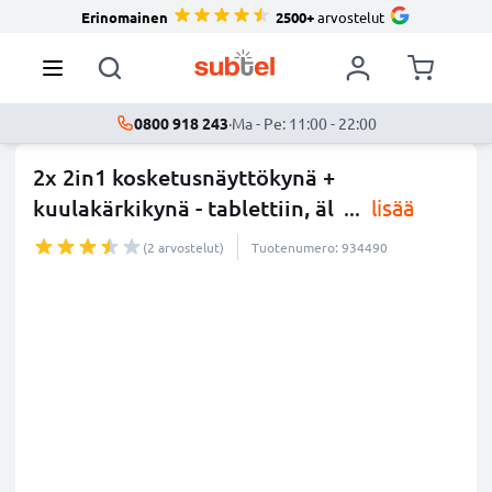
Erinomainen
2500+
arvostelut
0800 918 243
·
Ma - Pe: 11:00 - 22:00
2x 2in1 kosketusnäyttökynä +
kuulakärkikynä - tablettiin, äl
...
lisää
(2 arvostelut)
Tuotenumero: 934490