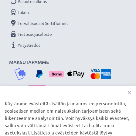
Palautusoikeus
Takuu
Turvallisuus & Sertifioinnit
Tietosuojaseloste
Yritystiedot
MAKSUTAPAMME
×
TOIMITUSKUMPPANIMME
Käytämme evästeitä sisällön ja mainosten personointiin,
sosiaalisen median ominaisuuksien tarjoamiseen sekä
liikenteemme analysointiin. Voit hyväksyä kaikki evästeet,
sallia vain välttämättömät evästeet tai hallita omia
© subtel.fi 2026
asetuksiasi. Lisätietoja evästeiden käytöstä löytyy
Kaikki hinnat sisältävät arvonlisäveron, mutta ei