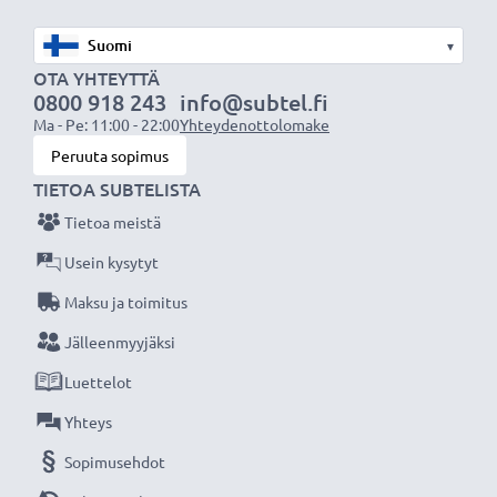
★ 3 vuoden takuu ★
Olemme vuonna 2004 perustettu kansainvälinen
▾
verkkokauppa, joka tarjoaa laadukkaita tuotteita, ja
OTA YHTEYTTÄ
siksi tarjoamme 36 kuukauden takuun!
0800 918 243
info@subtel.fi
Ma - Pe: 11:00 - 22:00
Yhteydenottolomake
Peruuta sopimus
TIETOA SUBTELISTA
Tietoa meistä
Usein kysytyt
Maksu ja toimitus
Jälleenmyyjäksi
Luettelot
Yhteys
Sopimusehdot