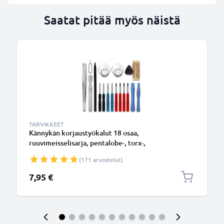
Saatat pitää myös näistä
TARVIKKEET
Kännykän korjaustyökalut 18 osaa,
ruuvimeisselisarja, pentalobe-, torx-,
ristikärkiruuvimeisseli, muovivipu, imukuppi,
(171 arvostelut)
pinsetit ja tarra - älypuhelimen avaustyökalut
tarkkuustyöhön
7,95 €