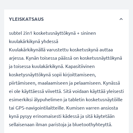
YLEISKATSAUS
subtel 2in1 kosketusnäyttökynä + sininen
kuulakärkikynä yhdessä
Kuulakärkikynällä varustettu kosketuskynä auttaa
arjessa. Kynän toisessa päässä on kosketusnäyttökynä
ja toisessa kuulakärkikynä. Kapasitiivinen
kosketysnäyttökynä sopii kirjoittamiseen,
piirtämiseen, maalaamiseen ja pelaamiseen. Kynässä
ei ole käyttäessä viivettä. Sitä voidaan käyttää yleisesti
esimerkiksi älypuhelimen ja tabletin kosketusnäytöille
tai GPS-navigointilaitteille. Kumisen varren ansiosta
kynä pysyy erinomaisesti kädessä ja sitä käytetään
sellaisenaan ilman paristoja ja bluetoothyhteyttä.