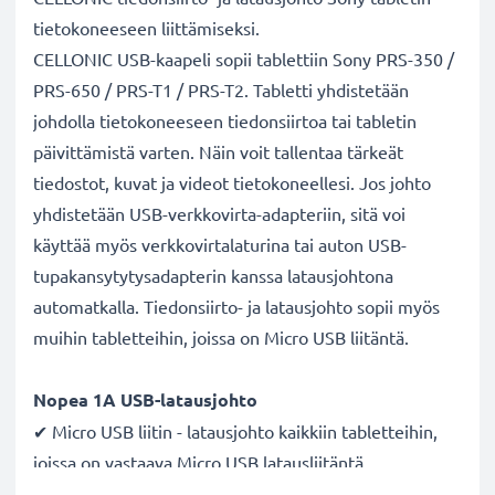
tietokoneeseen liittämiseksi.
CELLONIC USB-kaapeli sopii tablettiin Sony PRS-350 /
PRS-650 / PRS-T1 / PRS-T2. Tabletti yhdistetään
johdolla tietokoneeseen tiedonsiirtoa tai tabletin
päivittämistä varten. Näin voit tallentaa tärkeät
tiedostot, kuvat ja videot tietokoneellesi. Jos johto
yhdistetään USB-verkkovirta-adapteriin, sitä voi
käyttää myös verkkovirtalaturina tai auton USB-
tupakansytytysadapterin kanssa latausjohtona
automatkalla. Tiedonsiirto- ja latausjohto sopii myös
muihin tabletteihin, joissa on Micro USB liitäntä.
Nopea 1A USB-latausjohto
✔ Micro USB liitin - latausjohto kaikkiin tabletteihin,
joissa on vastaava Micro USB latausliitäntä
✔ Nopea latausjohto - suuri 1A latausnopeus