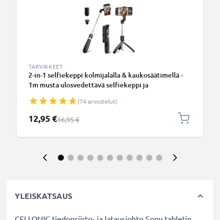
TARVIKKEET
2-in-1 selfiekeppi kolmijalalla & kaukosäätimellä -
1m musta ulosvedettävä selfiekeppi ja
kokoontaitettava kolmijalka bluetooth-
(74 arvostelut)
kaukosäätimellä puhelimelle ja kameralle -
iPhonelle, GoProlle, Androidille ynm.
Erikoishinta
12,95 €
Normaali hinta
16,95 €
YLEISKATSAUS
CELLONIC tiedonsiirto- ja latausjohto Sony tabletin