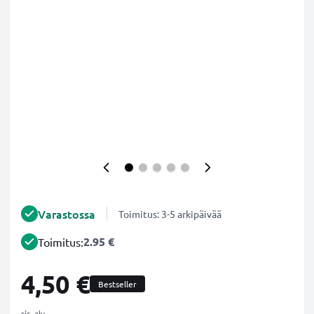
Varastossa
Toimitus: 3-5 arkipäivää
2.95 €
Toimitus:
4,50 €
Bestseller
sis. alv