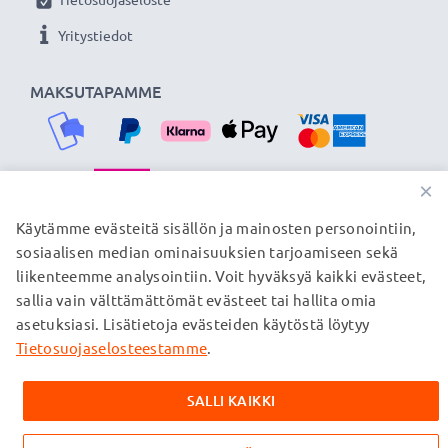
★
3 vuoden takuu
★
Yritystiedot
Olemme vuonna 2004 perustettu kansainvälinen
verkkokauppa, joka tarjoaa laadukkaita tuotteita, ja
MAKSUTAPAMME
siksi tarjoamme 36 kuukauden takuun!
×
TOIMITUSKUMPPANIMME
Käytämme evästeitä sisällön ja mainosten personointiin,
sosiaalisen median ominaisuuksien tarjoamiseen sekä
liikenteemme analysointiin. Voit hyväksyä kaikki evästeet,
sallia vain välttämättömät evästeet tai hallita omia
© subtel.fi 2026
asetuksiasi. Lisätietoja evästeiden käytöstä löytyy
Kaikki hinnat sisältävät arvonlisäveron, mutta ei
toimituskuluja. Kaikki sivuillamme mainitut tavaramerkit ovat
Tietosuojaselosteestamme
.
omistajiensa rekisteröimiä tavaramerkkejä, ja ne mainitaan
verkkosivuillamme ainoastaan tuotteitamme koskevan
SALLI KAIKKI
tiedon vuoksi.