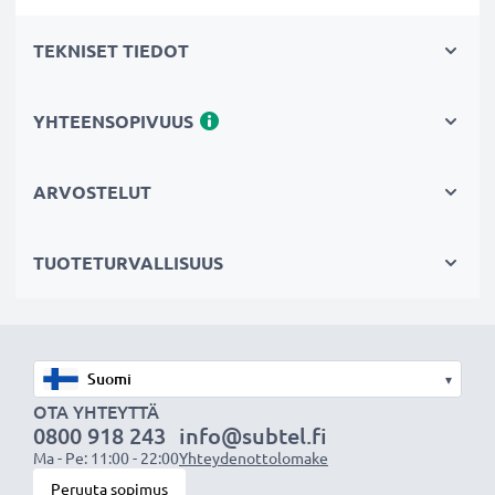
1100mAh kapasiteetti
TEKNISET TIEDOT
✔
Nauti navigoinnista ilman virtajohtoa
- pitkä
käyttöaika vapauttaa lataustauoilta
✔
Pitkä käyttöikä täydellä teholla
- moderni Litium-
YHTEENSOPIVUUS
tekniikka ilman vaikutusta muistiin
✔
Sertifioidusti turvallinen
- suojattu oikosululta,
ARVOSTELUT
ylikuumenemiselta ja ylijännitteeltä
✔
Säännöllinen ja kattava testaus
- jokainen kenno
TUOTETURVALLISUUS
tutkitaan erikseen
Tekniset tiedot:
Tuotemerkki
:
CELLONIC®
▾
Kapasiteetti
: 1100mAh
OTA YHTEYTTÄ
0800 918 243
info@subtel.fi
Jännite
: 3.7V
Ma - Pe: 11:00 - 22:00
Yhteydenottolomake
Teknologia
: Litiumionit
Peruuta sopimus