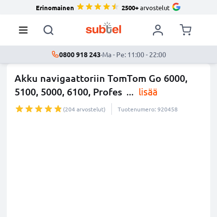
Erinomainen
2500+
arvostelut
0800 918 243
·
Ma - Pe: 11:00 - 22:00
Akku navigaattoriin TomTom Go 6000,
5100, 5000, 6100, Profes
...
lisää
(204 arvostelut)
Tuotenumero: 920458