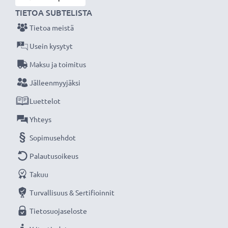
Mitat
: 53.50 x 34.00 x 5.50 mm
TIETOA SUBTELISTA
Väri
: Musta valkoinen
Tietoa meistä
Vaihda tai korvaa
- ihanteellinen vaihtoakku
Usein kysytyt
kadonneelle, tyhjentyneelle tai vialliselle akulle.
Maksu ja toimitus
Sopii myös vara-akuksi
- CELLONIC® tarvikeakku on
Jälleenmyyjäksi
tehokas ja turvallinen sekä edullinen.
Luettelot
★
3 vuoden takuu
★
Yhteys
Olemme vuonna 2004 perustettu kansainvälinen
Sopimusehdot
verkkokauppa, joka tarjoaa laadukkaita tuotteita, ja
Palautusoikeus
siksi tarjoamme 36 kuukauden takuun!
Takuu
Turvallisuus & Sertifioinnit
Tietosuojaseloste