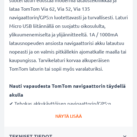
subtel laturi edustaa modernia lataustekniikkaa ja
lataa TomTom Via 62, Via 52, Via 135
navigaattorin/GPS:n luotettavasti ja turvallisesti. Laturi
Micro USB liitännällä on suojattu oikosululta,
ylikuumenemiselta ja ylijännitteeltä. 1A / 1000mA
latausnopeuden ansiosta navigaattorisi akku latautuu
nopeasti ja on valmis pitkällekin ajomatkalle maalla tai
kaupungissa. Tarvikelaturi korvaa alkuperäisen
TomTom laturin tai sopii myös varalaturiksi.
Nauti vapaudesta TomTom navigaattorin täydellä
akulla
✔ Tehokas akkukäyttöisen navigaattorin/GPS:n
verkkovirtalaturi Micro USB liitännällä
NÄYTÄ LISÄÄ
✔ Nopea lataus - navigaattorin pikalaturi suurella
latausnopeudella ja lyhyellä latausajalla
TEKNISET TIEDOT