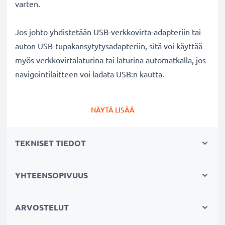
varten.
Jos johto yhdistetään USB-verkkovirta-adapteriin tai
auton USB-tupakansytytysadapteriin, sitä voi käyttää
myös verkkovirtalaturina tai laturina automatkalla, jos
navigointilaitteen voi ladata USB:n kautta.
Nopea 480 MBit/s - USB 2.0 datakaapeli
NÄYTÄ LISÄÄ
navigaattorin tietokoneeseen liittämiseksi
✔ Turvallinen tiedonsiirto - johto tiedostojen
TEKNISET TIEDOT
turvalliseen siirtämiseen navigaattorin ja tietokoneen
välillä
✔ Nopea tiedonsiirto - tiedonsiirtokaapeli uusimmalla
YHTEENSOPIVUUS
USB 2.0 versiolla
✔ Ohjelmistopäivitykset - suuren tietomäärän siirto
ARVOSTELUT
suurella 480 MBit/s - USB 2.0 nopeudella