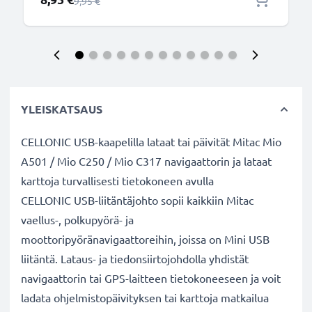
Normaali hinta
9,95 €
YLEISKATSAUS
CELLONIC USB-kaapelilla lataat tai päivität Mitac Mio
A501 / Mio C250 / Mio C317 navigaattorin ja lataat
karttoja turvallisesti tietokoneen avulla
CELLONIC USB-liitäntäjohto sopii kaikkiin Mitac
vaellus-, polkupyörä- ja
moottoripyöränavigaattoreihin, joissa on Mini USB
liitäntä. Lataus- ja tiedonsiirtojohdolla yhdistät
navigaattorin tai GPS-laitteen tietokoneeseen ja voit
ladata ohjelmistopäivityksen tai karttoja matkailua