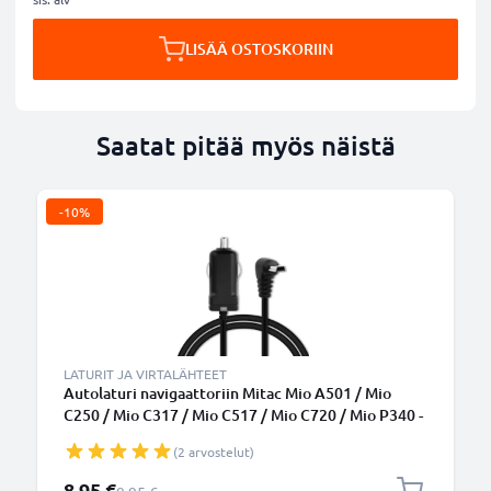
LISÄÄ OSTOSKORIIN
Saatat pitää myös näistä
-10%
LATURIT JA VIRTALÄHTEET
Autolaturi navigaattoriin Mitac Mio A501 / Mio
C250 / Mio C317 / Mio C517 / Mio C720 / Mio P340 -
5V, 5W, 1A / 1000mA, tupakansytytinlaturin johto
(2 arvostelut)
1.1m
Erikoishinta
8,95 €