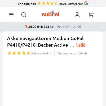
Erinomainen
2500+
arvostelut
0800 918 243
·
Ma - Pe: 11:00 - 22:00
Akku navigaattoriin Medion GoPal
P4410/P4210; Becker Active
...
lisää
(169 arvostelut)
Tuotenumero: 100619