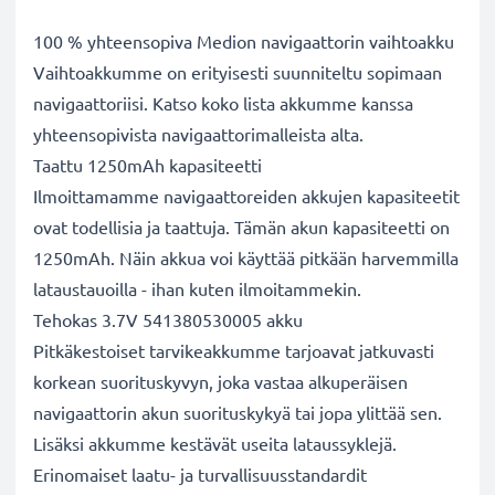
100 % yhteensopiva Medion navigaattorin vaihtoakku
Vaihtoakkumme on erityisesti suunniteltu sopimaan
navigaattoriisi. Katso koko lista akkumme kanssa
yhteensopivista navigaattorimalleista alta.
Taattu 1250mAh kapasiteetti
Ilmoittamamme navigaattoreiden akkujen kapasiteetit
ovat todellisia ja taattuja. Tämän akun kapasiteetti on
1250mAh. Näin akkua voi käyttää pitkään harvemmilla
lataustauoilla - ihan kuten ilmoitammekin.
Tehokas 3.7V 541380530005 akku
Pitkäkestoiset tarvikeakkumme tarjoavat jatkuvasti
korkean suorituskyvyn, joka vastaa alkuperäisen
navigaattorin akun suorituskykyä tai jopa ylittää sen.
Lisäksi akkumme kestävät useita lataussyklejä.
Erinomaiset laatu- ja turvallisuusstandardit