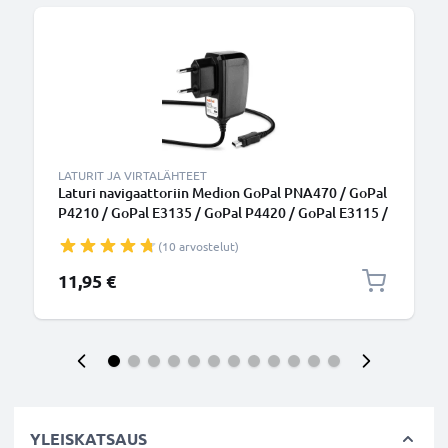
LATURIT JA VIRTALÄHTEET
Laturi navigaattoriin Medion GoPal PNA470 / GoPal
P4210 / GoPal E3135 / GoPal P4420 / GoPal E3115 /
GoPal PNA210T - 5W, 1A / 1000mA, 1.1m
(10 arvostelut)
virtajohto, GPS-laturi
11,95 €
YLEISKATSAUS