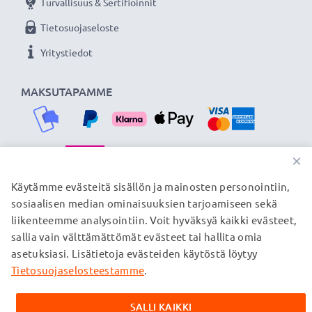
Turvallisuus & Sertifioinnit
Tietosuojaseloste
Yritystiedot
MAKSUTAPAMME
×
TOIMITUSKUMPPANIMME
Käytämme evästeitä sisällön ja mainosten personointiin,
sosiaalisen median ominaisuuksien tarjoamiseen sekä
liikenteemme analysointiin. Voit hyväksyä kaikki evästeet,
sallia vain välttämättömät evästeet tai hallita omia
© subtel.fi 2026
asetuksiasi. Lisätietoja evästeiden käytöstä löytyy
Kaikki hinnat sisältävät arvonlisäveron, mutta ei
toimituskuluja. Kaikki sivuillamme mainitut tavaramerkit ovat
Tietosuojaselosteestamme
.
omistajiensa rekisteröimiä tavaramerkkejä, ja ne mainitaan
verkkosivuillamme ainoastaan tuotteitamme koskevan
SALLI KAIKKI
tiedon vuoksi.