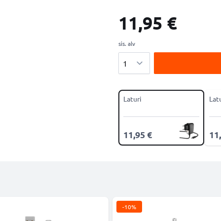
11,95 €
sis. alv
Määrä
Laturi
Lat
11,95 €
11
-10%