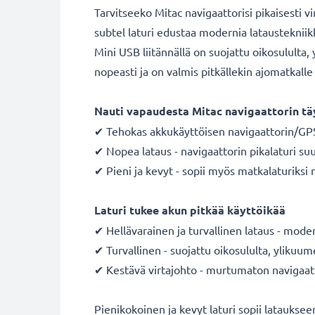
Tarvitseeko Mitac navigaattorisi pikaisesti vi
subtel laturi edustaa modernia lataustekniik
Mini USB liitännällä on suojattu oikosululta
nopeasti ja on valmis pitkällekin ajomatkalle 
Nauti vapaudesta Mitac navigaattorin tä
✔ Tehokas akkukäyttöisen navigaattorin/GPS:
✔ Nopea lataus - navigaattorin pikalaturi suur
✔ Pieni ja kevyt - sopii myös matkalaturiksi 
Laturi tukee akun pitkää käyttöikää
✔ Hellävarainen ja turvallinen lataus - moder
✔ Turvallinen - suojattu oikosululta, ylikuum
✔ Kestävä virtajohto - murtumaton navigaattor
Pienikokoinen ja kevyt laturi sopii latauks