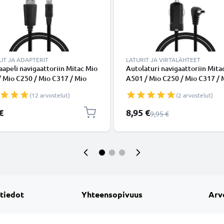
IT JA ADAPTERIT
LATURIT JA VIRTALÄHTEET
apeli navigaattoriin Mitac Mio
Autolaturi navigaattoriin Mita
 Mio C250 / Mio C317 / Mio
A501 / Mio C250 / Mio C317 / 
 Mio C720 / Mio P340 - 1A, 1m
C517 / Mio C720 / Mio P340 - 
(12 arvostelut)
(2 arvostelut)
johto. Musta PVC kaapeli
1A / 1000mA, tupakansytytinl
johto 1.1m
Erikoishinta
€
8,95 €
Normaali hinta
9,95 €
 tiedot
Yhteensopivuus
Arv