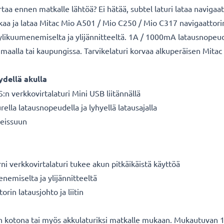
rtaa ennen matkalle lähtöä? Ei hätää, subtel laturi lataa navigaa
kaa ja lataa Mitac Mio A501 / Mio C250 / Mio C317 navigaattorin/G
, ylikuumenemiselta ja ylijännitteeltä. 1A / 1000mA latausnopeu
maalla tai kaupungissa. Tarvikelaturi korvaa alkuperäisen Mitac l
ydellä akulla
n verkkovirtalaturi Mini USB liitännällä
ella latausnopeudella ja lyhyellä latausajalla
reissuun
ni verkkovirtalaturi tukee akun pitkäikäistä käyttöä
enemiselta ja ylijännitteeltä
in latausjohto ja liitin
een kotona tai myös akkulaturiksi matkalle mukaan. Mukautuvan 1