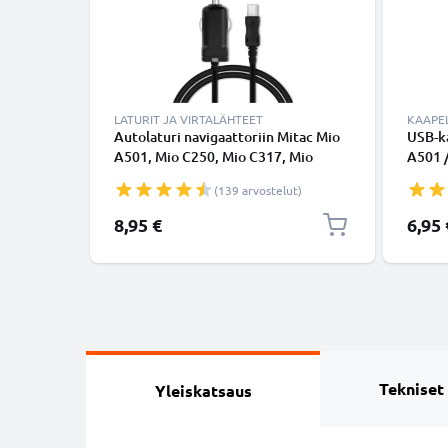
LATURIT JA VIRTALÄHTEET
KAAPEL
Autolaturi navigaattoriin Mitac Mio
USB-ka
A501, Mio C250, Mio C317, Mio
A501 /
C517, Mio C720, Mio P340 - 5V, 5W,
C517 /
(139 arvostelut)
1A / 1000mA, tupakansytytinlaturin
lataus
johto 1.1m
8,95 €
6,95 
Tekniset
Yleiskatsaus