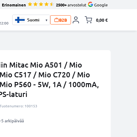
Erinomainen
2500+
arvostelut
Google
B2B
0,00 €
▾
Vaihda miniva
 22:00
iin Mitac Mio A501 / Mio
 Mio C517 / Mio C720 / Mio
 Mio P560 - 5W, 1A / 1000mA,
PS-laturi
Tuotenumero: 100153
-5 arkipäivää