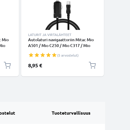
LATURIT JA VIRTALÄHTEET
KAAPELIT
c Mio
Autolaturi navigaattoriin Mitac Mio
Mini USB 
Mio
A501 / Mio C250 / Mio C317 / Mio
tiedonsi
5V, 5W,
C517 / Mio C720 / Mio P340 - 5V,
Musta PV
(5 arvostelut)
aturin
12W, 2.4A / 2400mA,
tupakansytytinlaturin johto 1m
8,95 €
6,95 €
ostelut
Tuoteturvallisuus