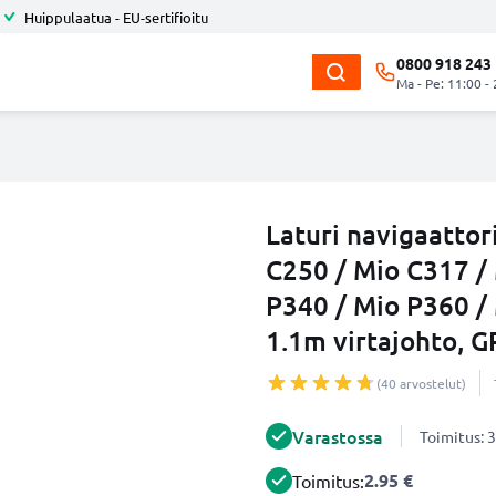
Huippulaatua - EU-sertifioitu
0800 918 243
Ma - Pe: 11:00 -
Laturi navigaattor
C250 / Mio C317 /
P340 / Mio P360 /
1.1m virtajohto, G
(40 arvostelut)
Varastossa
Toimitus: 3
2.95 €
Toimitus: