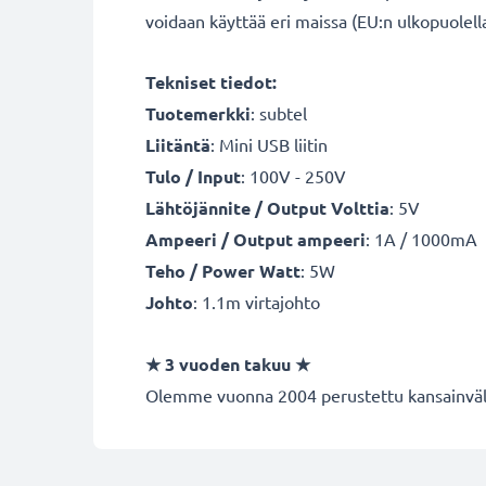
voidaan käyttää eri maissa (EU:n ulkopuolella 
Tekniset tiedot:
Tuotemerkki
: subtel
Liitäntä
: Mini USB liitin
Tulo / Input
: 100V - 250V
Lähtöjännite / Output Volttia
: 5V
Ampeeri / Output ampeeri
: 1A / 1000mA
Teho / Power Watt
: 5W
Johto
: 1.1m virtajohto
★ 3 vuoden takuu ★
Olemme vuonna 2004 perustettu kansainvälin