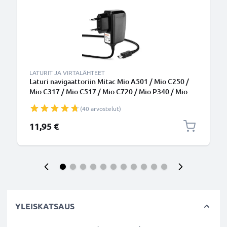
LATURIT JA VIRTALÄHTEET
Laturi navigaattoriin Mitac Mio A501 / Mio C250 /
Mio C317 / Mio C517 / Mio C720 / Mio P340 / Mio
P360 / Mio P560 - 5W, 1A / 1000mA, 1.1m
(40 arvostelut)
virtajohto, GPS-laturi
11,95 €
YLEISKATSAUS