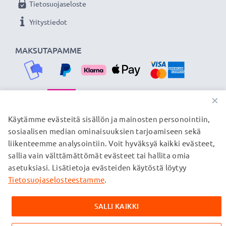
Tietosuojaseloste
Yritystiedot
MAKSUTAPAMME
×
TOIMITUSKUMPPANIMME
Käytämme evästeitä sisällön ja mainosten personointiin,
sosiaalisen median ominaisuuksien tarjoamiseen sekä
liikenteemme analysointiin. Voit hyväksyä kaikki evästeet,
sallia vain välttämättömät evästeet tai hallita omia
© subtel.fi 2026
asetuksiasi. Lisätietoja evästeiden käytöstä löytyy
Kaikki hinnat sisältävät arvonlisäveron, mutta ei
toimituskuluja. Kaikki sivuillamme mainitut tavaramerkit ovat
Tietosuojaselosteestamme
.
omistajiensa rekisteröimiä tavaramerkkejä, ja ne mainitaan
verkkosivuillamme ainoastaan tuotteitamme koskevan
SALLI KAIKKI
tiedon vuoksi.