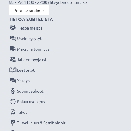
Ma - Pe: 11:00 - 22:00
Yhteydenottolomake
Tulo / Input:
12V / 24V
Peruuta sopimus
Liitäntä 1:
Mini USB
TIETOA SUBTELISTA
Lähtöjännite / Output Volttia:
5V
Ampeeri / Output ampeeri:
Tietoa meistä
1A / 1000mA
Teho / Power Watt:
5W
Usein kysytyt
Kaapelin pituus:
1.1m
Maksu ja toimitus
Jälleenmyyjäksi
★ 3 vuoden takuu ★
Luettelot
Olemme vuonna 2004 perustettu kansainvälinen
verkkokauppa, joka tarjoaa laadukkaita tuotteita, ja
Yhteys
siksi tarjoamme 36 kuukauden takuun!
Sopimusehdot
Palautusoikeus
Takuu
Turvallisuus & Sertifioinnit