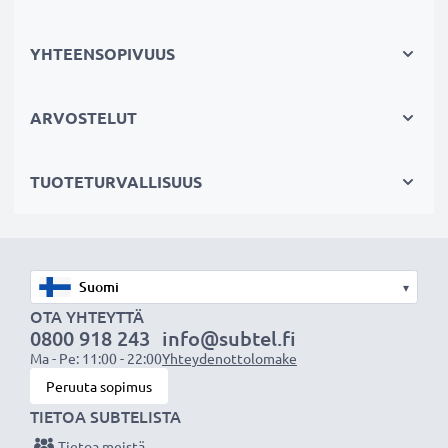
Jos GPS:n akku on heikko, vaihda akku, älä laitettasi.
Fiksumpi, edullisempi ja ympäristöystävällisempi
YHTEENSOPIVUUS
valinta. Näin säästät rahaa ja pienennät
ympäristöjalanjälkeäsi. Akkumme sopii erinomaisesti
ARVOSTELUT
vaihtoakuksi alkuperäisen akun sijaan tai myös vara-
akuksi.
TUOTETURVALLISUUS
Valitse CELLONIC®, etkä tingi laadusta. Tilaa nyt!
▾
OTA YHTEYTTÄ
0800 918 243
info@subtel.fi
Ma - Pe: 11:00 - 22:00
Yhteydenottolomake
Peruuta sopimus
TIETOA SUBTELISTA
Tietoa meistä