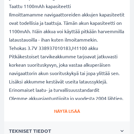
Taattu 1100mAh kapasiteetti
Ilmoittamamme navigaattoreiden akkujen kapasiteetit
ovat todellisia ja taattuja. Tämän akun kapasiteetti on
1100mAh. Näin akkua voi käyttää pitkään harvemmilla
lataustauoilla - ihan kuten ilmoitammekin.
Tehokas 3.7V 338937010183,M1100 akku
Pitkäkestoiset tarvikeakkumme tarjoavat jatkuvasti
korkean suorituskyvyn, joka vastaa alkuperäisen
navigaattorin akun suorituskykyä tai jopa ylittää sen.
Lisäksi akkumme kestävät useita lataussyklejä.
Erinomaiset laatu- ja turvallisuusstandardit
Olemme akkuasiantuntijoita jo vuodesta 2004 lähtien.
Kaikki akkumme testataan tarkasti, jotta ne täyttävät
NÄYTÄ LISÄÄ
kokonaan korkeimmat EU-standardit ja enemmänkin -
siksi akuillamme on 3 vuoden takuu.
TEKNISET TIEDOT
Kestävä valinta