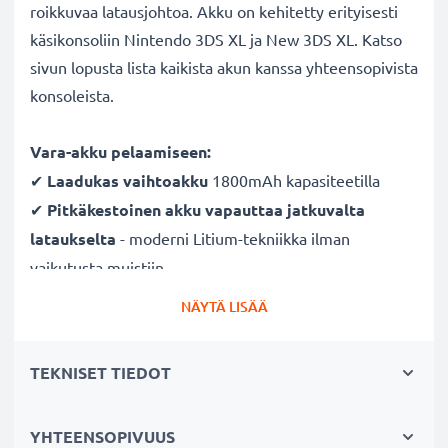
roikkuvaa latausjohtoa. Akku on kehitetty erityisesti
käsikonsoliin Nintendo 3DS XL ja New 3DS XL. Katso
sivun lopusta lista kaikista akun kanssa yhteensopivista
konsoleista.
Vara-akku pelaamiseen:
✔
Laadukas vaihtoakku
1800mAh kapasiteetilla
✔
Pitkäkestoinen akku vapauttaa jatkuvalta
lataukselta
- moderni Litium-tekniikka ilman
vaikutusta muistiin
✔
Taatusti turvallinen
- suojattu oikosululta,
NÄYTÄ LISÄÄ
ylikuumenemiselta ja ylijännitteeltä
✔
Säännöllinen ja kattava testaus
- jokainen kenno
TEKNISET TIEDOT
testataan erikseen
✔
100% yhteensopiva
tarvikeakku
korvaa
YHTEENSOPIVUUS
alkuperäisen akun Nintendo SPR-001, SPR-003, SPR-