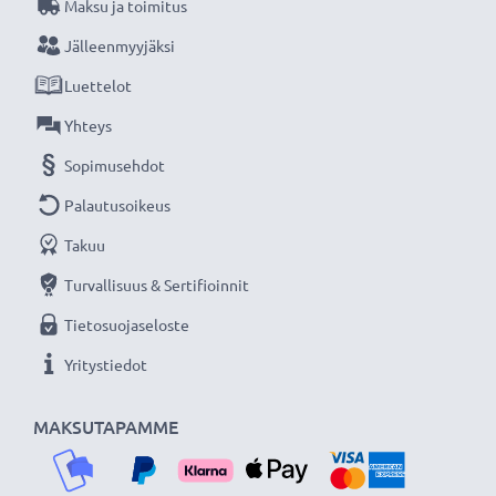
Maksu ja toimitus
verkkokauppa, joka tarjoaa laadukkaita tuotteita, ja
Jälleenmyyjäksi
siksi tarjoamme 36 kuukauden takuun!
Luettelot
Yhteys
Sopimusehdot
Palautusoikeus
Takuu
Turvallisuus & Sertifioinnit
Tietosuojaseloste
Yritystiedot
MAKSUTAPAMME