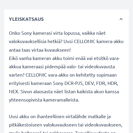
YLEISKATSAUS
Onko Sony kamerasi virta lopussa, vaikka näet
valokuvauksellisia hetkiä? Uusi CELLONIC
kamera-akku
antaa taas virtaa kuvaukseen!
Eikö vanha kameran akku toimi enää vai etsitkö vara-
akkua kameraasi pidempää valo- tai videokuvausta
varten? CELLONIC vara-akku on kehitetty sopimaan
erityisesti kameraan Sony DCR-PJ5, DEV, FDR, HDR,
NEX. Sivun alaosasta näet listan kaikista akun kanssa
yhteensopivista kameramalleista.
Uusi akku on ihanteellinen virtalähde matkalle ja
pitkäkestoiseen valokuvaukseen tai videokuvaukseen,
myös helteessä tai pakkasessa. Turvallisuudesta on