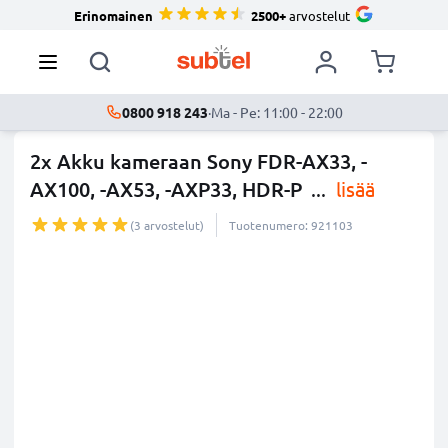
Erinomainen
2500+
arvostelut
0800 918 243
·
Ma - Pe: 11:00 - 22:00
2x Akku kameraan Sony FDR-AX33, -
AX100, -AX53, -AXP33, HDR-P
...
lisää
(3 arvostelut)
Tuotenumero: 921103