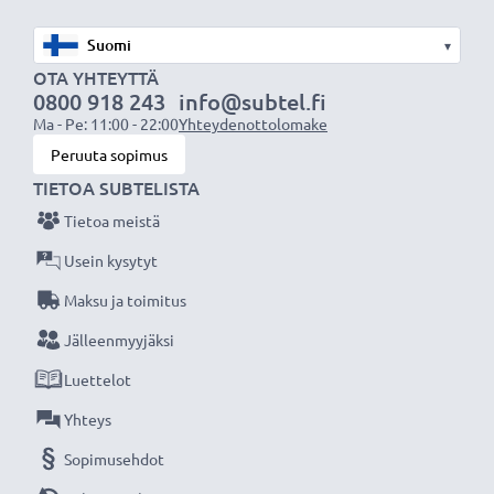
nykyaikainen Litium-tekniikka ilman vaikutusta
muistiin
▾
✔
Säännöllinen ja kattava testaus
- jokainen
OTA YHTEYTTÄ
0800 918 243
info@subtel.fi
sisäänrakennettu kenno testataan
Ma - Pe: 11:00 - 22:00
Yhteydenottolomake
✔
Sertifioitu turvallisuus
- suojattu oikosululta,
Peruuta sopimus
ylikuumenemiselta ja ylijännitteeltä
TIETOA SUBTELISTA
Tietoa meistä
Tekniset tiedot:
Tuotemerkki
:
CELLONIC
Usein kysytyt
Kapasiteetti
: 2200mAh
Maksu ja toimitus
Jännite
: 7.2V - 7.4V
Jälleenmyyjäksi
Teknologia
: Litiumionit
Luettelot
Mitat
: 55,2 x 45,2 x 31,6mm
Väri
: Musta
Yhteys
Sopimusehdot
CELLONIC vara-akku on turvallinen ja edullinen