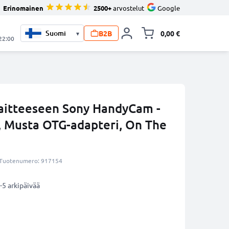
Erinomainen
2500+
arvostelut
Google
B2B
0,00 €
▾
Vaihda miniva
 22:00
aitteeseen Sony HandyCam -
, Musta OTG-adapteri, On The
Tuotenumero: 917154
-5 arkipäivää