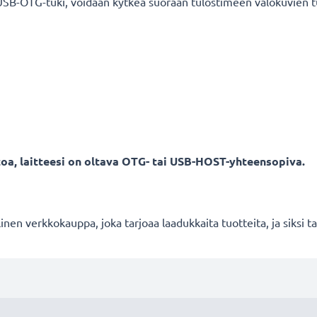
 USB-OTG-tuki, voidaan kytkeä suoraan tulostimeen valokuvien t
oa, laitteesi on oltava OTG- tai USB-HOST-yhteensopiva.
en verkkokauppa, joka tarjoaa laadukkaita tuotteita, ja siksi