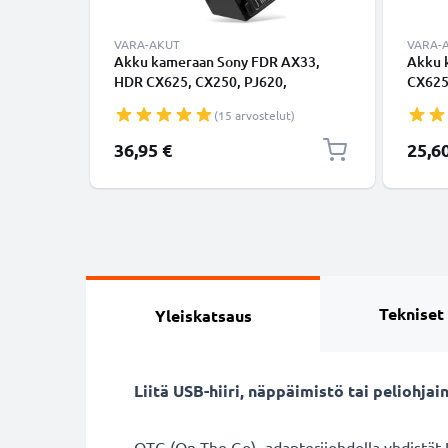
VARA-AKUT
VARA-
Akku kameraan Sony FDR AX33,
Akku 
HDR CX625, CX250, PJ620,
CX625
FDRAX100, CX270, CX260, NPFV70,
PJ620
(15 arvostelut)
NPFV50 - NP-FV70 (2050mAh, 7.2V)
FV50A
tuotemerkiltä CELLONIC
FV100
Erikoi
36,95 €
25,6
tuote
Tekniset
Yleiskatsaus
Liitä USB-hiiri, näppäimistö tai peliohj
OTG (On The Go) -adapterijohdolla yhdistät U