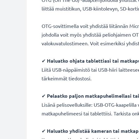
liittää muistitikun, USB-kiintolevyn, SD-kort
OTG-sovittimella voit yhdistää liitännän Mic
johdolla voit myös yhdistää peliohjaimen OTG
valokuvatulostimeen. Voit esimerkiksi yhdis
✔
Haluatko ohjata tablettiasi tai matkapu
Liitä USB-näppäimistö tai USB-hiiri laitteesees
tärkeimmät tiedostosi.
✔
Pelaatko paljon matkapuhelimellasi tai 
Lisänä pelisovelluksille: USB-OTG-kaapelilla
matkapuhelimeesi tai tablettiisi. Tarkista o
✔
Haluatko yhdistää kameran tai matkap