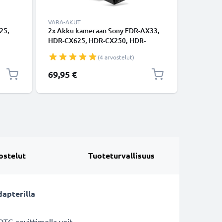
VARA-AKUT
VARA-AK
25,
2x Akku kameraan Sony FDR-AX33,
Akku ka
HDR-CX625, HDR-CX250, HDR-
HDR CX6
 NP-
PJ620, FDR-AX100, HDR-CX270,
FDR AX10
(4 arvostelut)
FV70
HDR-CX260 - NP-FV50 (2050mAh,
NP-FV70,
7.2V) tuotemerkiltä CELLONIC
(2200mAh
69,95 €
29,95 €
CELLONI
ostelut
Tuoteturvallisuus
dapterilla
OTG-sovittimella voit