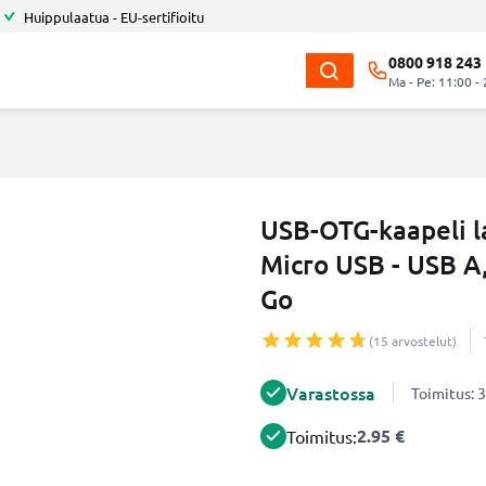
Huippulaatua - EU-sertifioitu
0800 918 243
Ma - Pe: 11:00 -
USB-OTG-kaapeli l
Micro USB - USB A
Go
(15 arvostelut)
Varastossa
Toimitus: 3
2.95 €
Toimitus: