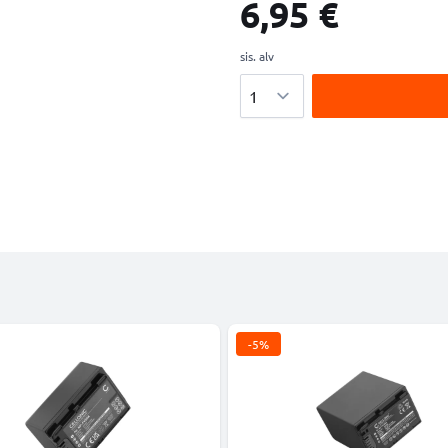
6,95 €
sis. alv
Määrä
-5%