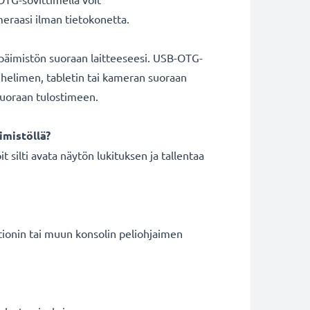
ameraasi ilman tietokonetta.
äppäimistön suoraan laitteeseesi. USB-OTG-
puhelimen, tabletin tai kameran suoraan
suoraan tulostimeen.
imistöllä?
it silti avata näytön lukituksen ja tallentaa
ationin tai muun konsolin peliohjaimen