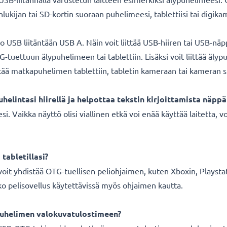
inlukijan tai SD-kortin suoraan puhelimeesi, tablettiisi tai digik
ro USB liitäntään USB A. Näin voit liittää USB-hiiren tai USB-n
-tuettuun älypuhelimeen tai tablettiin. Lisäksi voit liittää äly
tää matkapuhelimen tablettiin, tabletin kameraan tai kameran 
helintasi hiirellä ja helpottaa tekstin kirjoittamista näppä
i. Vaikka näyttö olisi viallinen etkä voi enää käyttää laitetta, vo
tabletillasi?
 voit yhdistää OTG-tuellisen peliohjaimen, kuten Xboxin, Playst
nko pelisovellus käytettävissä myös ohjaimen kautta.
uhelimen valokuvatulostimeen?