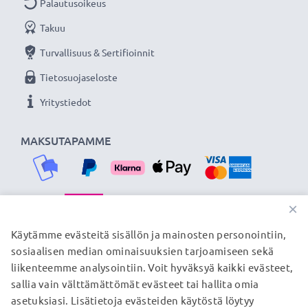
Palautusoikeus
Lataa ja siirrä tiedostoja nopeasti
Takuu
kestävällä Micro USB - USB A kamerajohdolla
Turvallisuus & Sertifioinnit
tuotemerkiltä CELLONIC. Tilaa nyt, 3 vuoden
Tietosuojaseloste
takuu!
Yritystiedot
MAKSUTAPAMME
×
TOIMITUSKUMPPANIMME
Käytämme evästeitä sisällön ja mainosten personointiin,
sosiaalisen median ominaisuuksien tarjoamiseen sekä
liikenteemme analysointiin. Voit hyväksyä kaikki evästeet,
sallia vain välttämättömät evästeet tai hallita omia
© subtel.fi 2026
asetuksiasi. Lisätietoja evästeiden käytöstä löytyy
Kaikki hinnat sisältävät arvonlisäveron, mutta ei