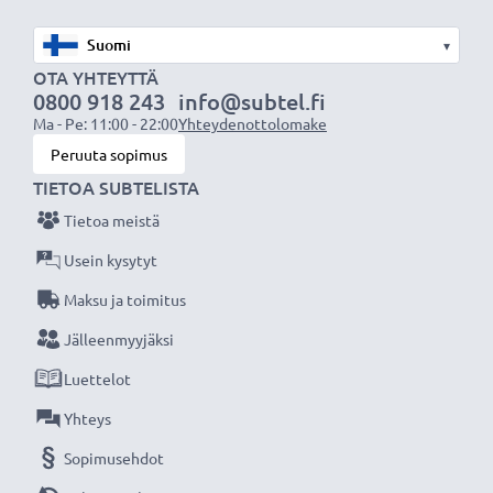
✔ Tukee tiedostojen synkronointia, laiteohjelmiston
▾
päivityksiä ja valokuvien tulostusta
OTA YHTEYTTÄ
✔ 100 % yhteensopiva Sony Alpha A6000, A6300,
0800 918 243
info@subtel.fi
A6500 kameroiden ja vastaavien kanssa
Ma - Pe: 11:00 - 22:00
Yhteydenottolomake
Peruuta sopimus
Tekniset tiedot:
TIETOA SUBTELISTA
Liitäntä 1: Micro USB liitin kameraan
Tietoa meistä
Liitäntä 2: USB A liitin tietokoneeseen tai laturiin
Usein kysytyt
Kaapelimateriaali: PVC
Maksu ja toimitus
Liitinmateriaali: PVC
Latausvirta: 1A
Jälleenmyyjäksi
Tiedonsiirtonopeus (max): 480 MBit/s - USB 2.0
Luettelot
Kaapelin pituus: 1m
Yhteys
Väri: Valkoinen
Sopimusehdot
Tuotemerkki: CELLONIC