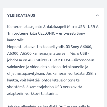
YLEISKATSAUS
Kameran latausjohto & datakaapeli Micro USB - USB A,
1m tuotemerkiltä CELLONIC – erityisesti Sony
kameralle
Nopeasti lataava 1m kaapeli yhdistää Sony A6000,
A6300, A6500 kamerasi ja lataa sen. Micro USB -
johdossa on 480 MBit/s - USB 2.0 USB -siirtonopeus
valokuvien ja videoiden siirtoon tietokoneelle ja
ohjelmistopäivityksiin. Jos kameran voi ladata USB:n
kautta, voit käyttää johtoa latausjohtona tai
yhdistämällä kamerajohdon USB-verkkovirta-
adapteriin verkkovirtalaturina.
Johdon ulkopinta on kestävää PVC-materiaalia ja