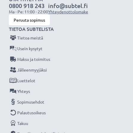
0800 918 243
info@subtel.fi
laturin ansiosta, 3 vuoden takuu!
Ma - Pe: 11:00 - 22:00
Yhteydenottolomake
Peruuta sopimus
TIETOA SUBTELISTA
Tietoa meistä
Usein kysytyt
Maksu ja toimitus
Jälleenmyyjäksi
Luettelot
Yhteys
Sopimusehdot
Palautusoikeus
Takuu