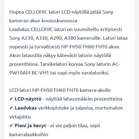
Nopea CELLONIC laturi LCD-näytöllä pitää Sony
kameran akun kuvauskunnossa
Laadukas CELLONIC laturi on suunniteltu erityisesti
Sony A230, A330, A290, A380 kameroille. Laturi lataa
nopeasti ja turvallisesti NP-FH50 FH60 FH70 akun.
Akun lataustila näkyy kätevästi laturin näytöllä
prosentteina. Tarvikelaturi korvaa Sony laturin AC-
PW10AM BC-VH1 tai sopii myös varalaturiksi.
LCD-laturi NP-FH50 FH60 FH70 kamera-akulle
✔
LCD-näyttö
- näyttää latausmäärän prosentteina
✔
Laadukas
verkkopistoke ja taipuisa, murtumaton
virtajohto
✔
Pieni ja kevyt
- ei vie paljon tilaa, sopii
kameralaukkuihin