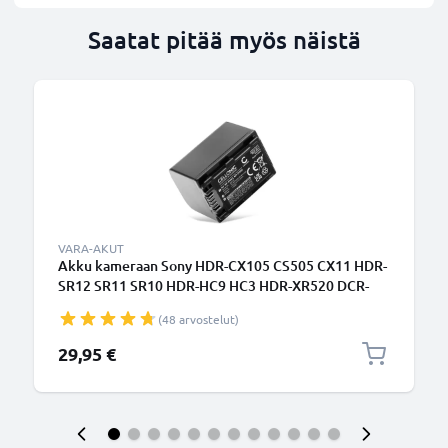
Saatat pitää myös näistä
VARA-AKUT
Akku kameraan Sony HDR-CX105 CS505 CX11 HDR-
SR12 SR11 SR10 HDR-HC9 HC3 HDR-XR520 DCR-
SX30 - NP-FH100 NP-FH60 -FH50 (1400mAh, 7.4V)
(48 arvostelut)
tuotemerkiltä CELLONIC
29,95 €