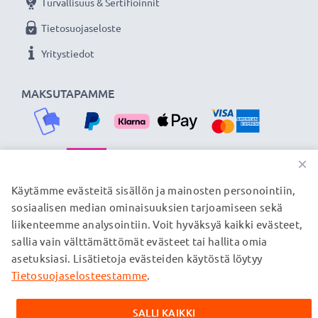
Turvallisuus & Sertifioinnit
Tietosuojaseloste
Yritystiedot
MAKSUTAPAMME
×
TOIMITUSKUMPPANIMME
Käytämme evästeitä sisällön ja mainosten personointiin,
sosiaalisen median ominaisuuksien tarjoamiseen sekä
liikenteemme analysointiin. Voit hyväksyä kaikki evästeet,
sallia vain välttämättömät evästeet tai hallita omia
© subtel.fi 2026
asetuksiasi. Lisätietoja evästeiden käytöstä löytyy
Kaikki hinnat sisältävät arvonlisäveron, mutta ei
toimituskuluja. Kaikki sivuillamme mainitut tavaramerkit ovat
Tietosuojaselosteestamme
.
omistajiensa rekisteröimiä tavaramerkkejä, ja ne mainitaan
verkkosivuillamme ainoastaan tuotteitamme koskevan
SALLI KAIKKI
tiedon vuoksi.