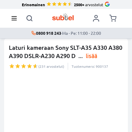
Erinomainen
2500+
arvostelut
0800 918 243
·
Ma - Pe: 11:00 - 22:00
Laturi kameraan Sony SLT-A35 A330 A380
A390 DSLR-A230 A290 D
...
lisää
(231 arvostelut)
Tuotenumero: 900137