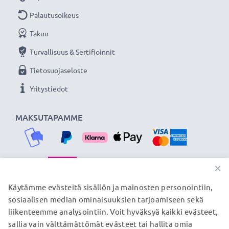
Palautusoikeus
Takuu
Turvallisuus & Sertifioinnit
Tietosuojaseloste
Yritystiedot
MAKSUTAPAMME
×
TOIMITUSKUMPPANIMME
Käytämme evästeitä sisällön ja mainosten personointiin,
sosiaalisen median ominaisuuksien tarjoamiseen sekä
liikenteemme analysointiin. Voit hyväksyä kaikki evästeet,
sallia vain välttämättömät evästeet tai hallita omia
© subtel.fi 2026