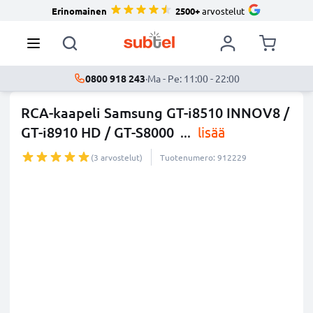
Erinomainen
2500+
arvostelut
0800 918 243
·
Ma - Pe: 11:00 - 22:00
RCA-kaapeli Samsung GT-i8510 INNOV8 /
GT-i8910 HD / GT-S8000
...
lisää
(3 arvostelut)
Tuotenumero: 912229