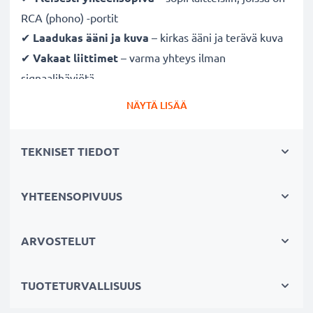
RCA (phono) -portit
✔
Laadukas ääni ja kuva
– kirkas ääni ja terävä kuva
✔
Vakaat liittimet
– varma yhteys ilman
signaalihäviötä
✔
Kestävä
– laadukkaasti valmistettu ja pitkäikäinen
NÄYTÄ LISÄÄ
suorituskyky
TEKNISET TIEDOT
Täysin yhteensopiva seuraavien laitteiden kanssa:
Cinch-liittimellä (keltainen (video) / valkoinen (audio
vasen) -punainen (audio oikea))
YHTEENSOPIVUUS
Cinch-liittimellä (keltainen (video) /valkoinen (audio
mono))
ARVOSTELUT
SCART-liittimellä (vain adapterilla, ei mukana
toimituksessa)
TUOTETURVALLISUUS