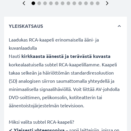
YLEISKATSAUS
Laadukas RCA-kaapeli erinomaisella ääni- ja
kuvanlaadulla
Nauti
kirkkaasta äänestä ja terävästä kuvasta
korkealaatuisella subtel RCA-kaapelillamme. Kaapeli
takaa selkeän ja häiriöttömän standardiresoluution
(SD) analogisen siirron saumattomalla yhteydellä ja
minimaalisella signaalihäviöllä. Voit liittää AV-johdolla
DVD-soittimen, pelikonsolin, kotiteatterin tai
äänentoistojärjestelmän televisioon.
Miksi valita subtel RCA-kaapeli?
✔
Yleisesti yhteensopiva
– sopii laitteisiin, joissa on