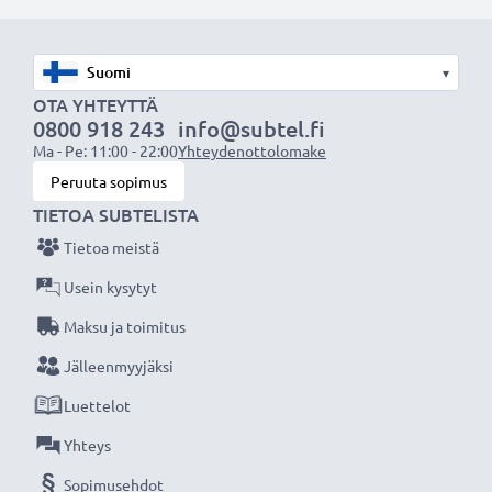
AV-johto sopii:
✔ Kotiteatteri- ja äänentoistojärjestelmiin
✔ Pelikonsoleihin
▾
✔ Televisioon & projektoreihin
OTA YHTEYTTÄ
✔ DVD- & blu-ray-soittimiin
0800 918 243
info@subtel.fi
Ma - Pe: 11:00 - 22:00
Yhteydenottolomake
✔ Subwoofereihin & vahvistimiin
Peruuta sopimus
TIETOA SUBTELISTA
Paranna ääni- ja kuvaelämystä subtel RCA-
johdolla, Erinomainen suorituskyky ja liitettävyys,
Tietoa meistä
3 vuoden takuu!
Usein kysytyt
Maksu ja toimitus
Jälleenmyyjäksi
Luettelot
Yhteys
Sopimusehdot