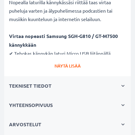
Nopealla laturilla kännykässäsi riittää taas virtaa
puheluja varten ja älypuhelimessa podcastien tai
musiikin kuunteluun ja internetin selailuun.
Virtaa nopeasti Samsung SGH-G810 / GT-M7500
kännykkään
✔ Tehokas kännykän laturi Micro USB liitännällä
✔ Kestävä latausjohto - murtumaton johto ja liitin
NÄYTÄ LISÄÄ
✔ Nopea lataus - kännykän pikalaturi 1A / 1000mA
ampeerilla ja lyhyellä latausajalla
TEKNISET TIEDOT
Laturi tukee akun pitkää käyttöikää
✔ Hellävarainen ja turvallinen lataus - moderni
YHTEENSOPIVUUS
verkkovirtalaturi tukee akun pitkäikäistä käyttöä
✔ Turvallinen - CE ja RoHS -sertifikaatit
ARVOSTELUT
✔ Pieni ja kevyt - sopii matkalaturiksi reissuun