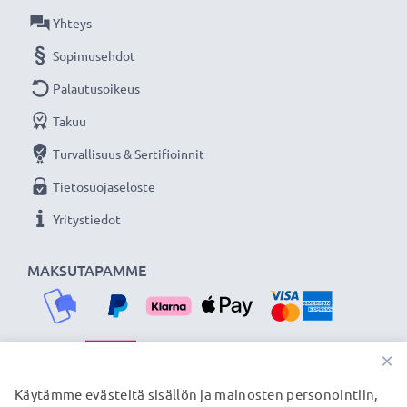
★ 3 vuoden takuu ★
Yhteys
Olemme vuonna 2004 perustettu kansainvälinen
Sopimusehdot
verkkokauppa, joka tarjoaa laadukkaita tuotteita, ja
Palautusoikeus
siksi tarjoamme 36 kuukauden takuun!
Takuu
Turvallisuus & Sertifioinnit
Tietosuojaseloste
Yritystiedot
MAKSUTAPAMME
×
TOIMITUSKUMPPANIMME
Käytämme evästeitä sisällön ja mainosten personointiin,