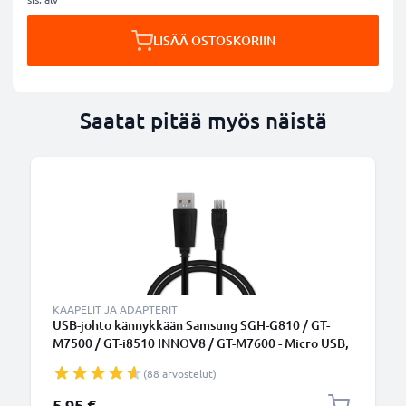
LISÄÄ OSTOSKORIIN
Saatat pitää myös näistä
KAAPELIT JA ADAPTERIT
USB-johto kännykkään Samsung SGH-G810 / GT-
M7500 / GT-i8510 INNOV8 / GT-M7600 - Micro USB,
1A, 1m latausjohto. Musta PVC datakaapeli
(88 arvostelut)
5,95 €