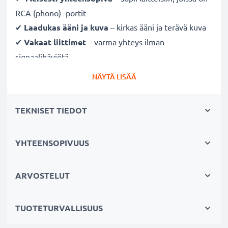
RCA (phono) -portit
✔
Laadukas ääni ja kuva
– kirkas ääni ja terävä kuva
✔
Vakaat liittimet
– varma yhteys ilman
signaalihäviötä
✔
Kestävä
– laadukkaasti valmistettu ja pitkäikäinen
NÄYTÄ LISÄÄ
suorituskyky
TEKNISET TIEDOT
Täysin yhteensopiva seuraavien laitteiden kanssa:
Canon EOS 10D / EOS 1D Mark II / EOS 1D Mark III
Cinch-liittimellä (keltainen (video) / valkoinen (audio
YHTEENSOPIVUUS
vasen) -punainen (audio oikea))
Cinch-liittimellä (keltainen (video) /valkoinen (audio
ARVOSTELUT
mono))
SCART-liittimellä (vain adapterilla, ei mukana
TUOTETURVALLISUUS
toimituksessa)