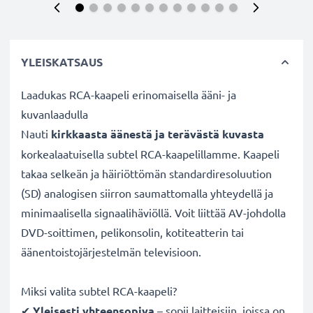
YLEISKATSAUS
Laadukas RCA-kaapeli erinomaisella ääni- ja
kuvanlaadulla
Nauti
kirkkaasta äänestä ja terävästä kuvasta
korkealaatuisella subtel RCA-kaapelillamme. Kaapeli
takaa selkeän ja häiriöttömän standardiresoluution
(SD) analogisen siirron saumattomalla yhteydellä ja
minimaalisella signaalihäviöllä. Voit liittää AV-johdolla
DVD-soittimen, pelikonsolin, kotiteatterin tai
äänentoistojärjestelmän televisioon.
Miksi valita subtel RCA-kaapeli?
✔
Yleisesti yhteensopiva
– sopii laitteisiin, joissa on