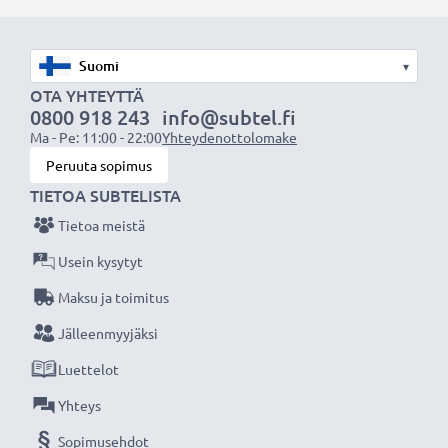
AV-johto sopii:
✔ Kotiteatteri- ja äänentoistojärjestelmiin
▾
✔ Pelikonsoleihin
OTA YHTEYTTÄ
✔ Televisioon & projektoreihin
0800 918 243
info@subtel.fi
Ma - Pe: 11:00 - 22:00
Yhteydenottolomake
✔ DVD- & blu-ray-soittimiin
Peruuta sopimus
✔ Subwoofereihin & vahvistimiin
TIETOA SUBTELISTA
Paranna ääni- ja kuvaelämystä subtel RCA-
Tietoa meistä
johdolla, Erinomainen suorituskyky ja liitettävyys,
Usein kysytyt
3 vuoden takuu!
Maksu ja toimitus
Jälleenmyyjäksi
Luettelot
Yhteys
Sopimusehdot