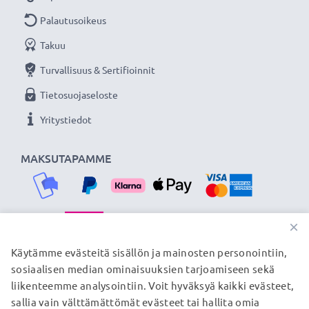
Palautusoikeus
Takuu
Turvallisuus & Sertifioinnit
Tietosuojaseloste
Yritystiedot
MAKSUTAPAMME
×
TOIMITUSKUMPPANIMME
Käytämme evästeitä sisällön ja mainosten personointiin,
sosiaalisen median ominaisuuksien tarjoamiseen sekä
liikenteemme analysointiin. Voit hyväksyä kaikki evästeet,
sallia vain välttämättömät evästeet tai hallita omia
© subtel.fi 2026