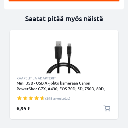
Saatat pitää myös näistä
KAAPELIT JA ADAPTERIT
Mini USB - USB A -johto kameraan Canon
PowerShot G7X, A430, EOS 70D, 5D, 750D, 80D,
550D, 600D, 5D Mark II, 40D, 700D, 7D - Musta 1m,
(298 arvostelut)
nopea 1A, PVC-kamerajohto IFC-200U IFC-400PCU
IFC-500U, tuotemerkiltä CELLONIC
6,95 €