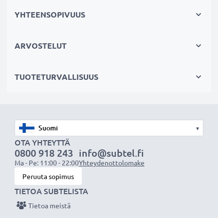
✔ Kameran runkosuoja on helppo kiinnittää ja irrottaa
YHTEENSOPIVUUS
Valmistaja: CELLONIC
ARVOSTELUT
Väri
: Musta
Materiaali
: Muovi
TUOTETURVALLISUUS
Järjestelmä:
bajonetti
★ 3 vuoden takuu ★
Olemme vuonna 2004 perustettu kansainvälinen
▾
verkkokauppa, joka tarjoaa laadukkaita tuotteita, ja
OTA YHTEYTTÄ
siksi tarjoamme 36 kuukauden takuun!
0800 918 243
info@subtel.fi
Ma - Pe: 11:00 - 22:00
Yhteydenottolomake
Peruuta sopimus
TIETOA SUBTELISTA
Tietoa meistä