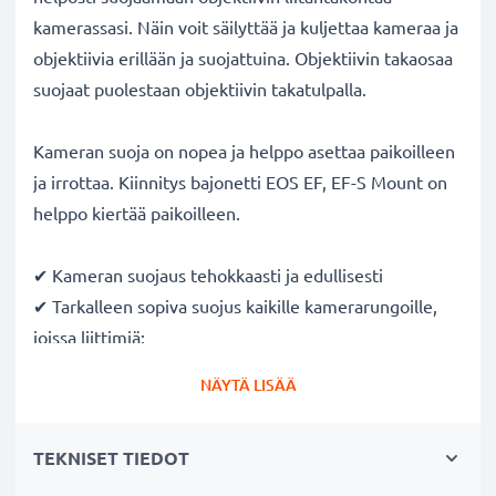
kamerassasi. Näin voit säilyttää ja kuljettaa kameraa ja
objektiivia erillään ja suojattuina. Objektiivin takaosaa
suojaat puolestaan objektiivin takatulpalla.
Kameran suoja on nopea ja helppo asettaa paikoilleen
ja irrottaa. Kiinnitys bajonetti EOS EF, EF-S Mount on
helppo kiertää paikoilleen.
✔ Kameran suojaus tehokkaasti ja edullisesti
✔ Tarkalleen sopiva suojus kaikille kamerarungoille,
joissa liittimiä:
✔ Suojaa pölyltä ja lialta
NÄYTÄ LISÄÄ
✔ Suojaa kameran runkoa kevyiltä iskuilta
✔ Suojaa linssiä sen ollessa laukussa
TEKNISET TIEDOT
✔ Tehokas pölysuojaus, kun kamera ei ole jatkuvassa
käytössä