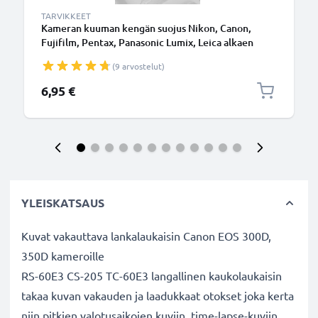
TARVIKKEET
Kameran kuuman kengän suojus Nikon, Canon,
Fujifilm, Pentax, Panasonic Lumix, Leica alkaen
CELLONIC
(9 arvostelut)
6,95 €
YLEISKATSAUS
Kuvat vakauttava lankalaukaisin Canon EOS 300D,
350D kameroille
RS-60E3 CS-205 TC-60E3 langallinen kaukolaukaisin
takaa kuvan vakauden ja laadukkaat otokset joka kerta
niin pitkien valotusaikojen kuviin, time-lapse-kuviin,