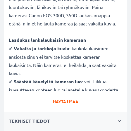
luontokuviin, lähikuviin tai ryhmäkuviin. Paina
kamerasi Canon EOS 300D, 350D laukaisinnappia
etänä, niin et heilauta kameraa ja saat vakaita kuvia.
Laadukas lankalaukaisin kameraan
✔
Vakaita ja tarkkoja kuvia
: kaukolaukaisimen
ansiosta sinun ei tarvitse koskettaa kameran
laukaisinta. Näin kamerasi ei heilahda ja saat vakaita
kuvia.
✔
Säästää kävelyltä kameran luo
: voit liikkua
kuvauttavan kohteen luo tai asetella kuvauskohdetta
ilman, että sinun tarvitsee palata kameran luo
NÄYTÄ LISÄÄ
painamaan laukaisinta. Ota kaukolaukaisin mukaasi ja
laukaise kamera etänä.
TEKNISET TIEDOT
✔
Laukaise kamera huomaamattomasti
: paina