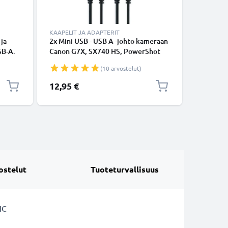
KAAPELIT JA ADAPTERIT
 ja
2x Mini USB - USB A -johto kameraan
Musta ka
SB-A.
Canon G7X, SX740 HS, PowerShot
1/4" kier
A430, SX200, 70D, A3500, SX730 HS,
pituus m
(10 arvostelut)
750D, 550D - Musta 1m, nopea 1A,
PVC-kamerajohto tuotemerkiltä
12,95 €
12,95 €
CELLONIC
ostelut
Tuoteturvallisuus
IC