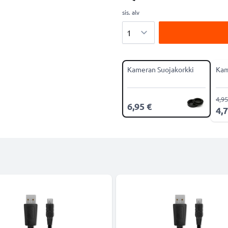
sis. alv
Määrä
Kameran Suojakorkki
Kam
4,95
6,95 €
4,7