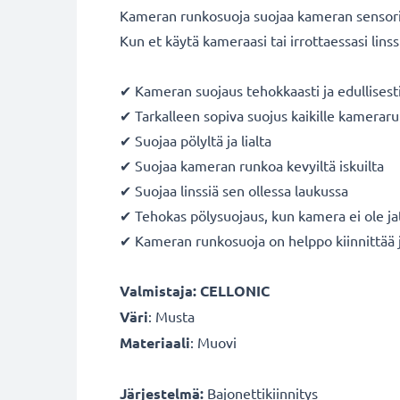
Kameran runkosuoja suojaa kameran sensoria li
Kun et käytä kameraasi tai irrottaessasi linss
✔ Kameran suojaus tehokkaasti ja edullisest
✔ Tarkalleen sopiva suojus kaikille kamerarun
✔ Suojaa pölyltä ja lialta
✔ Suojaa kameran runkoa kevyiltä iskuilta
✔ Suojaa linssiä sen ollessa laukussa
✔ Tehokas pölysuojaus, kun kamera ei ole ja
✔ Kameran runkosuoja on helppo kiinnittää j
Valmistaja: CELLONIC
Väri
: Musta
Materiaali
: Muovi
Järjestelmä:
Bajonettikiinnitys