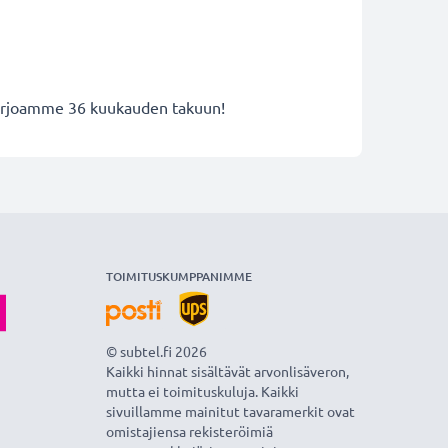
 tarjoamme 36 kuukauden takuun!
TOIMITUSKUMPPANIMME
© subtel.fi 2026
Kaikki hinnat sisältävät arvonlisäveron,
mutta ei toimituskuluja. Kaikki
sivuillamme mainitut tavaramerkit ovat
omistajiensa rekisteröimiä