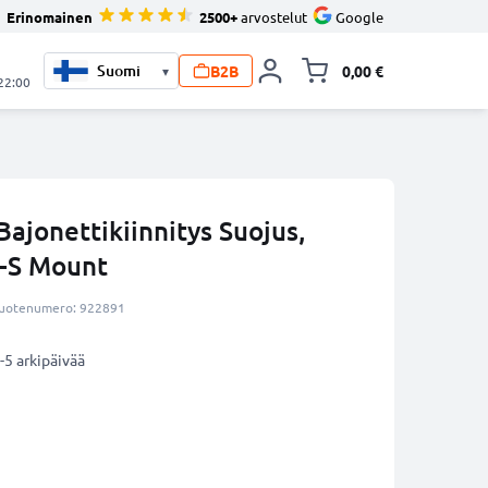
Erinomainen
2500+
arvostelut
Google
B2B
0,00 €
▾
Vaihda miniva
 22:00
Bajonettikiinnitys Suojus,
F-S Mount
uotenumero: 922891
-5 arkipäivää