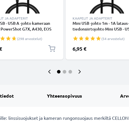
IT JA ADAPTERIT
KAAPELIT JA ADAPTERIT
SB - USB A -johto kameraan
Mini USB -johto 1m - 1A lataus-
 PowerShot G7X, A430, EOS
tiedonsiirtojohto Mini USB - U
D, 750D, 80D, 550D, 600D, 5D
Musta PVC USB-kaapeli
(298 arvostelut)
(54 arvostelut)
I, 40D, 700D, 7D - Musta 1m,
 1A, PVC-kamerajohto IFC-
€
6,95 €
IFC-400PCU IFC-500U,
merkiltä CELLONIC
 tiedot
Yhteensopivuus
Arv
eille: linssisuojukset ja kameran rungonsuojaus merkiltä CELLON