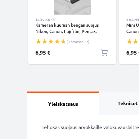
TARVIKKEET
KAAPEL
Kameran kuuman kengän suojus
Mini U
Nikon, Canon, Fujifilm, Pentax,
Canon
Panasonic Lumix, Leica alkaen
70D, 5
(9 arvostelut)
CELLONIC
Mark I
nopea
6,95 €
6,95 
200U 
tuote
Tekniset
Yleiskatsaus
Tehokas suojaus arvokkaille valokuvauslaitt