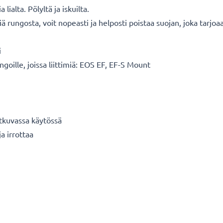
alta. Pölyltä ja iskuilta.
iä rungosta, voit nopeasti ja helposti poistaa suojan, joka tarjoa
i
goille, joissa liittimiä: EOS EF, EF-S Mount
tkuvassa käytössä
a irrottaa