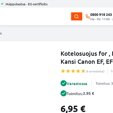
Huippulaatua - EU-sertifioitu
0800 918 243
Ma - Pe: 11:00 -
et
Kotelosuojus for , 
Kansi Canon EF, E
(6 arvostelut)
T
Varastossa
Toimitus: 3
2.95 €
Toimitus:
6,95 €