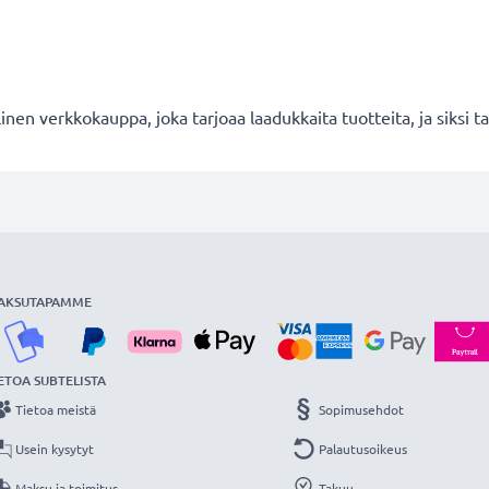
en verkkokauppa, joka tarjoaa laadukkaita tuotteita, ja siksi
AKSUTAPAMME
ETOA SUBTELISTA
Tietoa meistä
Sopimusehdot
Usein kysytyt
Palautusoikeus
Maksu ja toimitus
Takuu