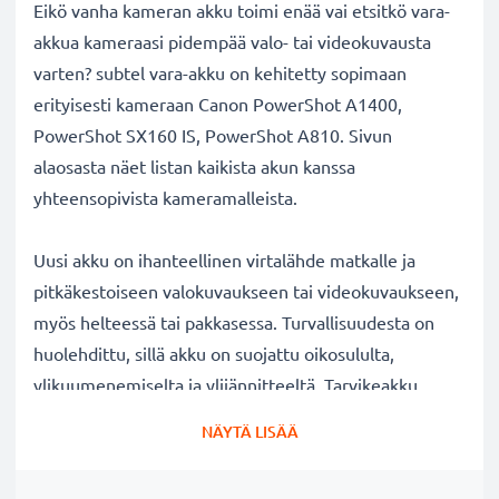
Eikö vanha kameran akku toimi enää vai etsitkö vara-
akkua kameraasi pidempää valo- tai videokuvausta
varten? subtel vara-akku on kehitetty sopimaan
erityisesti kameraan Canon PowerShot A1400,
PowerShot SX160 IS, PowerShot A810. Sivun
alaosasta näet listan kaikista akun kanssa
yhteensopivista kameramalleista.
Uusi akku on ihanteellinen virtalähde matkalle ja
pitkäkestoiseen valokuvaukseen tai videokuvaukseen,
myös helteessä tai pakkasessa. Turvallisuudesta on
huolehdittu, sillä akku on suojattu oikosululta,
ylikuumenemiselta ja ylijännitteeltä. Tarvikeakku
korvaa alkuperäisen Canon kamera-akun AA NiMH
NÄYTÄ LISÄÄ
Batterie 2600mAh (x2). Katso sivun alaosasta lista
kaikista tarvikeakun korvaamista alkuperäisistä