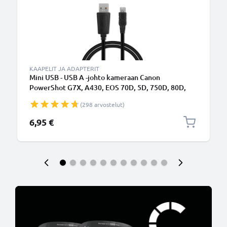
KAAPELIT JA ADAPTERIT
Mini USB - USB A -johto kameraan Canon
PowerShot G7X, A430, EOS 70D, 5D, 750D, 80D,
550D, 600D, 5D Mark II, 40D, 700D, 7D - Musta 1m,
(298 arvostelut)
nopea 1A, PVC-kamerajohto IFC-200U IFC-400PCU
IFC-500U, tuotemerkiltä CELLONIC
6,95 €