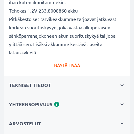
ihan kuten ilmoitammekin.
Tehokas 1.2V 233.8008860 akku
Pitkäkestoiset tarvikeakkumme tarjoavat jatkuvasti
korkean suorituskyvyn, joka vastaa alkuperäisen
sähköparranajokoneen akun suorituskykyä tai jopa
ylittää sen. Lisäksi akkumme kestävät useita
lataussyklejä.
Erinomaiset laatu- ja turvallisuusstandardit
NÄYTÄ LISÄÄ
Olemme akkuasiantuntijoita jo vuodesta 2004 lähtien.
Kaikki akkumme testataan tarkasti, jotta ne täyttävät
TEKNISET TIEDOT
kokonaan korkeimmat EU-standardit ja enemmänkin -
siksi akuillamme on 3 vuoden takuu.
Kestävä valinta
YHTEENSOPIVUUS
Jos parranajokoneesi akku on heikko, vaihda akku, älä
laitettasi. Fiksumpi, edullisempi ja
ARVOSTELUT
ympäristöystävällisempi valinta. Näin säästät rahaa ja