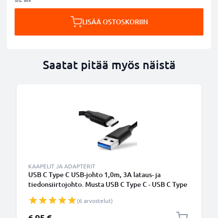
LISÄÄ OSTOSKORIIN
Saatat pitää myös näistä
KAAPELIT JA ADAPTERIT
USB C Type C USB-johto 1,0m, 3A lataus- ja
tiedonsiirtojohto. Musta USB C Type C - USB C Type
C PVC USB-kaapeli
(6 arvostelut)
6,95 €