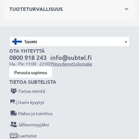
pienennät ympäristöjalanjälkeäsi. Akkumme sopii
TUOTETURVALLISUUS
erinomaisesti vaihtoakuksi alkuperäisen akun sijaan tai
myös vara-akuksi.
Valitse CELLONIC®, etkä tingi laadusta. Tilaa nyt!
▾
OTA YHTEYTTÄ
0800 918 243
info@subtel.fi
Ma - Pe: 11:00 - 22:00
Yhteydenottolomake
Peruuta sopimus
TIETOA SUBTELISTA
Tietoa meistä
Usein kysytyt
Maksu ja toimitus
Jälleenmyyjäksi
Luettelot