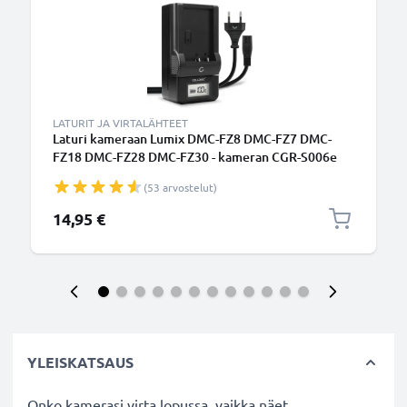
LATURIT JA VIRTALÄHTEET
Laturi kameraan Lumix DMC-FZ8 DMC-FZ7 DMC-
FZ18 DMC-FZ28 DMC-FZ30 - kameran CGR-S006e
CGA-S006a DMW-BMA7 tarvikelaturi
(53 arvostelut)
14,95 €
YLEISKATSAUS
Onko kamerasi virta lopussa, vaikka näet