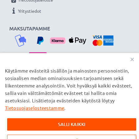
siksi tarjoamme 36 kuukauden takuun!
Yritystiedot
MAKSUTAPAMME
×
TOIMITUSKUMPPANIMME
Käytämme evästeitä sisällön ja mainosten personointiin,
sosiaalisen median ominaisuuksien tarjoamiseen sekä
liikenteemme analysointiin. Voit hyväksyä kaikki evästeet,
sallia vain välttämättömät evästeet tai hallita omia
© subtel.fi 2026
asetuksiasi. Lisätietoja evästeiden käytöstä löytyy
Kaikki hinnat sisältävät arvonlisäveron, mutta ei
toimituskuluja. Kaikki sivuillamme mainitut tavaramerkit ovat
Tietosuojaselosteestamme
.
omistajiensa rekisteröimiä tavaramerkkejä, ja ne mainitaan
verkkosivuillamme ainoastaan tuotteitamme koskevan
SALLI KAIKKI
tiedon vuoksi.