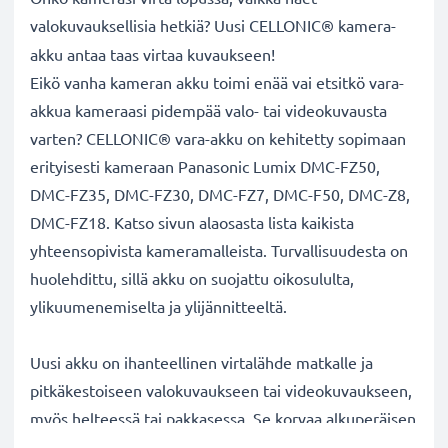
valokuvauksellisia hetkiä? Uusi CELLONIC®
kamera-
akku antaa taas virtaa kuvaukseen!
Eikö vanha kameran akku toimi enää vai etsitkö vara-
akkua kameraasi pidempää valo- tai videokuvausta
varten? CELLONIC® vara-akku on kehitetty sopimaan
erityisesti kameraan Panasonic Lumix DMC-FZ50,
DMC-FZ35, DMC-FZ30, DMC-FZ7, DMC-F50, DMC-Z8,
DMC-FZ18. Katso sivun alaosasta lista kaikista
yhteensopivista kameramalleista. Turvallisuudesta on
huolehdittu, sillä akku on suojattu oikosululta,
ylikuumenemiselta ja ylijännitteeltä.
Uusi akku on ihanteellinen virtalähde matkalle ja
pitkäkestoiseen valokuvaukseen tai videokuvaukseen,
myös helteessä tai pakkasessa. Se korvaa alkuperäisen
kamera-akun CGA-S006, DMW-BMA7. Katso sivun