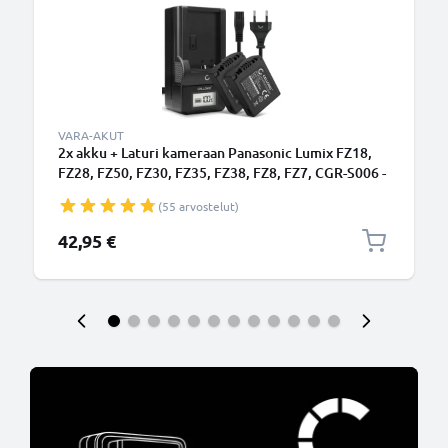
VARA-AKUT
2x akku + Laturi kameraan Panasonic Lumix FZ18,
FZ28, FZ50, FZ30, FZ35, FZ38, FZ8, FZ7, CGR-S006 -
750mAh vaihtoakku CGA-S006, DMW-BMA7, BC-
(55 arvostelut)
DC5 DE-A43B DE-A44A
42,95 €