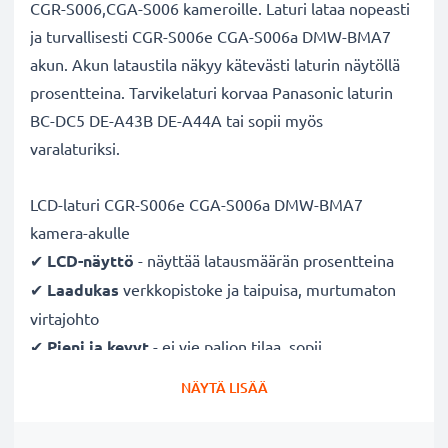
CGR-S006,CGA-S006 kameroille. Laturi lataa nopeasti
ja turvallisesti CGR-S006e CGA-S006a DMW-BMA7
akun. Akun lataustila näkyy kätevästi laturin näytöllä
prosentteina. Tarvikelaturi korvaa Panasonic laturin
BC-DC5 DE-A43B DE-A44A tai sopii myös
varalaturiksi.
LCD-laturi CGR-S006e CGA-S006a DMW-BMA7
kamera-akulle
✔
LCD-näyttö
- näyttää latausmäärän prosentteina
✔
Laadukas
verkkopistoke ja taipuisa, murtumaton
virtajohto
✔
Pieni ja kevyt
- ei vie paljon tilaa, sopii
kameralaukkuihin
NÄYTÄ LISÄÄ
✔
Taatusti turvallinen
- suojattu oikosululta,
ylikuumenemiselta ja ylijännitteeltä