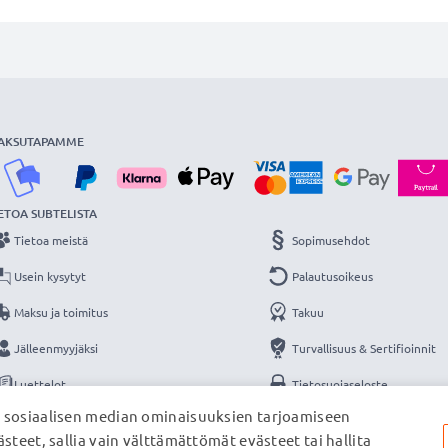
AKSUTAPAMME
ETOA SUBTELISTA
Tietoa meistä
Sopimusehdot
Usein kysytyt
Palautusoikeus
Maksu ja toimitus
Takuu
Jälleenmyyjäksi
Turvallisuus & Sertifioinnit
Luettelot
Tietosuojaseloste
, sosiaalisen median ominaisuuksien tarjoamiseen
Yhteys
Yritystiedot
steet, sallia vain välttämättömät evästeet tai hallita