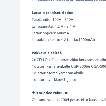
Laturin tekniset tiedot
Tulojännite: 100V - 240V
Lähtöjännite: 4.2 V - 8.4 V
Latausnopeus: 600mA
Latauksen kesto: ~ 2 tuntia/1000mAh
Pakkaus sisältää
2x CELLONIC kameran akku korvaamaan a
1x laturi kamera-akulle CGR-S006e CGA-S0
1x latausasema kameran akulle
1x laturin verkkovirtajohto
★
3 vuoden takuu
★
Olemme vuonna 2004 perustettu kansainvälin