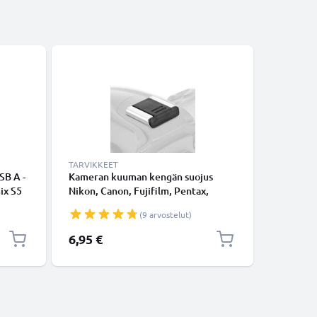
-5%
TARVIKKEET
KAAPELIT
SB A -
Kameran kuuman kengän suojus
RCA-kaap
ix S5
Nikon, Canon, Fujifilm, Pentax,
S5, LX10
FZ300
Panasonic Lumix, Leica alkaen
GX7, GH4
(9 arvostelut)
 GX7
CELLONIC
videokaap
PVC-
johdon s
Erikoishi
6,95 €
9,45 €
N
9
0002,
kamera, 