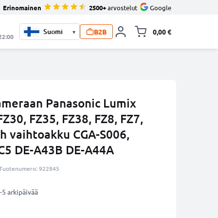
Erinomainen
2500+
arvostelut
Google
B2B
0,00 €
▾
Vaihda miniva
 22:00
kameraan Panasonic Lumix
FZ30, FZ35, FZ38, FZ8, FZ7,
h vaihtoakku CGA-S006,
5 DE-A43B DE-A44A
Tuotenumero: 922845
-5 arkipäivää