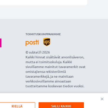
TOIMITUSKUMPPANIMME
© subtel.fi 2026
Kaikki hinnat sisältävät arvonlisäveron,
mutta ei toimituskuluja. Kaikki
sivuillamme mainitut tavaramerkit ovat
omistajiensa rekisteröimiä
tavaramerkkejä, ja ne mainitaan
verkkosivuillamme ainoastaan
tuotteitamme koskevan tiedon vuoksi.
×
KIELLÄ
SALLI KAIKKI