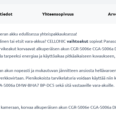
 tiedot
Yhteensopivuus
Arv
eran akku edullisessa yhteispakkauksessa!
linen tai etsit vara-akkua? CELLONIC
vaihtoakut
sopivat Panaso
rvikeakut korvaavat alkuperäisen akun CGR-S006e CGA-S006a
a tarpeeksi energiaa ja käyttöaikaa pitkäaikaiseen kuvaukseen, 
n akun nopeasti ja mukautuvan jännitteen ansiosta hellävaroen
 verkkovirtaan. Pienikokoista tarvikelaturia voidaan käyttää niin 
A-S006a DMW-BMA7 BP-DC5 sekä sitä vastaaville vara-akuille.
ic kameraan, korvaa alkuperäisen akun CGR-S006e CGA-S006