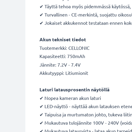
✔ Täyttä tehoa myös pidemmässä käytössä, m
✔ Turvallinen - CE-merkintä, suojattu oikosul
✔ Jokaiset akkukennot testataan ennen ko
Akun tekniset tiedot
Tuotemerkki: CELLONIC
Kapasiteetti: 750mAh
Jännite: 7.2V - 7.4V
Akkutyyppi: Litiumionit
Laturi latausprosentin näytöllä
✔ Nopea kameran akun laturi
✔ LED-näyttö - näyttää akun latauksen ete
✔ Taipuisa ja murtumaton johto, tukeva liiti
✔ Mukautuva tulojännite 100V - 240V (voidaa
✔ Mukautuva latausvirta - lataa akun tarpe