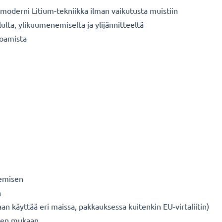
oderni Litium-tekniikka ilman vaikutusta muistiin
ulta, ylikuumenemiselta ja ylijännitteeltä
koamista
nemisen
n
n käyttää eri maissa, pakkauksessa kuitenkin EU-virtaliitin)
iden mukaan