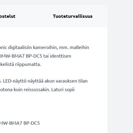
ostelut
Tuoteturvallisuus
nic digitaalisiin kameroihin, mm. malleihin
 DMW-BMA7 BP-DC5 tai identtisen
kelistä riippumatta.
. LED-näyttö näyttää akun varauksen tilan
kotona kuin reissussakin. Laturi sopii
a DMW-BMA7 BP-DC5