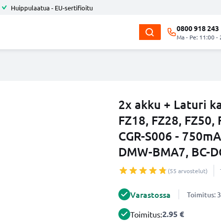
Huippulaatua - EU-sertifioitu
0800 918 243
Ma - Pe: 11:00 -
2x akku + Laturi 
FZ18, FZ28, FZ50, 
CGR-S006 - 750mA
DMW-BMA7, BC-DC
(55 arvostelut)
Varastossa
Toimitus: 3
2.95 €
Toimitus: