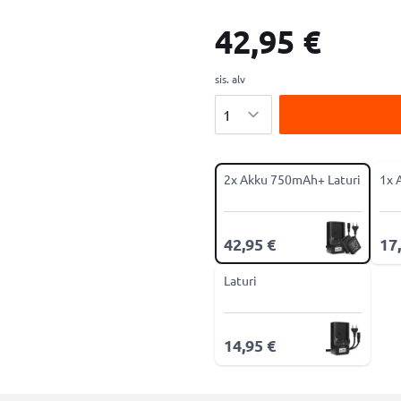
42,95 €
sis. alv
Määrä
2x Akku 750mAh+ Laturi
1x 
42,95 €
17
Laturi
14,95 €