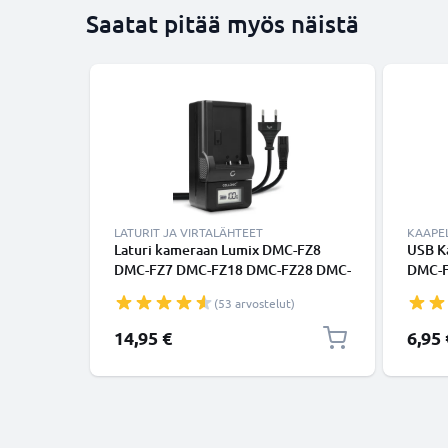
Saatat pitää myös näistä
LATURIT JA VIRTALÄHTEET
KAAPEL
Laturi kameraan Lumix DMC-FZ8
USB Ka
DMC-FZ7 DMC-FZ18 DMC-FZ28 DMC-
DMC-F
FZ30 - kameran CGR-S006e CGA-
DMC-F
(53 arvostelut)
S006a DMW-BMA7 tarvikelaturi
GM5, 
TZ5, 
14,95 €
6,95 
SZ10,
DMC-G
DMC-F
USBC1