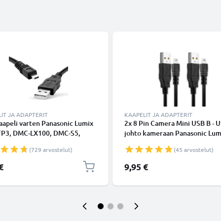
IT JA ADAPTERIT
KAAPELIT JA ADAPTERIT
apeli varten Panasonic Lumix
2x 8 Pin Camera Mini USB B - U
P3, DMC-LX100, DMC-S5,
johto kameraan Panasonic Lum
Z300, DMC-FZ1000, DMC-
LX100 FZ1000 GH4 S1 FZ150 
(729 arvostelut)
(45 arvostelut)
DMC-GM1, DMC-FZ200, DMC-
GF1 G7 GF6 GX1 GM1 LX5 G70
DMC-GX7, DMC-GF6, DMC-
GM5 - Musta 1.5m, nopea 1A, 
€
9,95 €
 DMC-G7, DMC-S1, DMC-GH4,
kamerajohto K1HA08AD0001 -
F1, DMC-LX5, DMC-TZ60,
K1HA08CD0007 -0013,
Z18, DMC-LX3 - 1.5m, DMW-
tuotemerkiltä CELLONIC
 Datakaapeli, M