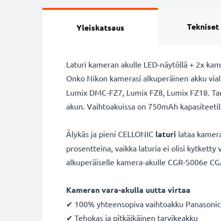
Tekniset
Yleiskatsaus
Laturi kameran akulle LED-näytöllä + 2x kam
Onko Nikon kamerasi alkuperäinen akku vial
Lumix DMC-FZ7, Lumix FZ8, Lumix FZ18. Ta
akun. Vaihtoakuissa on 750mAh kapasiteetill
Älykäs ja pieni CELLONIC
laturi
lataa kamera
prosentteina, vaikka laturia ei olisi kytketty
alkuperäiselle kamera-akulle CGR-S006e CG
Kameran vara-akulla uutta virtaa
✔ 100% yhteensopiva vaihtoakku Panason
✔ Tehokas ja pitkäikäinen tarvikeakku