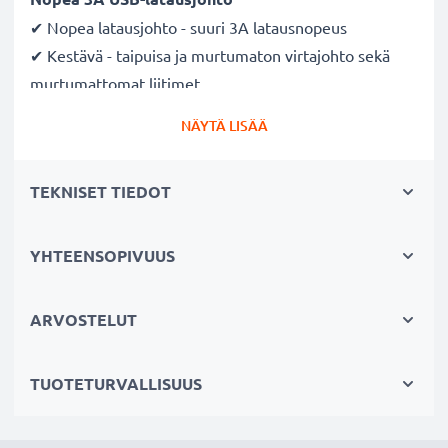
✔ Nopea latausjohto - suuri 3A latausnopeus
✔ Kestävä - taipuisa ja murtumaton virtajohto sekä
murtumattomat liitimet
✔ USB C Type C liitin - latausjohto kaikkiin
NÄYTÄ LISÄÄ
kuulokkeisiin, joissa on vastaava USB C Type C
latausliitäntä
TEKNISET TIEDOT
Laadukas datakaapeli JBL kuulokkeiden
tietokoneeseen liittämiseksi
YHTEENSOPIVUUS
✔ Ohjelmistopäivitykset - suuren tietomäärän siirto
suurella 480 MBit/s - USB 2.0 nopeudella
ARVOSTELUT
✔ Nopea tiedonsiirto - tiedonsiirtokaapeli uusimmalla
USB 2.0 versiolla
TUOTETURVALLISUUS
✔ Yhteensopiva myös aiempien USB-versioiden
kanssa