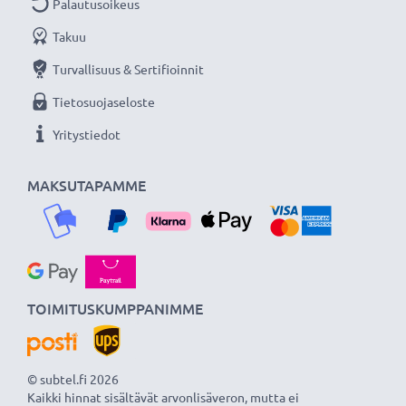
Palautusoikeus
Ihanteellinen lataus- ja synkronointijohto - CELLONIC
Takuu
USB-kaapelilla voit ladata tai siirtää tiedostosi nopeasti
ja turvallisesti.
Turvallisuus & Sertifioinnit
Tietosuojaseloste
★
3 vuoden takuu
★
Yritystiedot
Olemme vuonna 2004 perustettu kansainvälinen
verkkokauppa, joka tarjoaa laadukkaita tuotteita, ja
MAKSUTAPAMME
siksi tarjoamme 36 kuukauden takuun!
TOIMITUSKUMPPANIMME
© subtel.fi 2026
Kaikki hinnat sisältävät arvonlisäveron, mutta ei