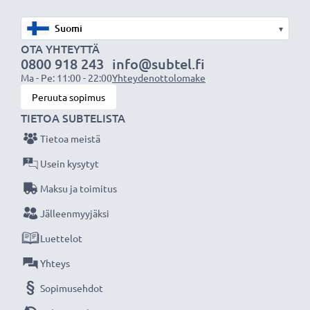
✔ Turvallinen tiedonsiirto - johto musiikin turvalliseen
siirtämiseen tietokoneelta
▾
OTA YHTEYTTÄ
Tekniset tiedot:
0800 918 243
info@subtel.fi
Ma - Pe: 11:00 - 22:00
Yhteydenottolomake
Tuotemerkki
: CELLONIC
Peruuta sopimus
Tyyppi
: lataus- & tiedonsiirtojohto / liitäntäjohto
TIETOA SUBTELISTA
Liitäntä 1
: USB C Type C liitin kuulokkeisiin
Tietoa meistä
Liitäntä 2
: USB A liitin laturiin tai tietokoneeseen
Versio
: 2.0
Usein kysytyt
Latausvirta
: 3A
Maksu ja toimitus
Tiedonsiirtonopeus (max)
: 480 MBit/s - USB 2.0
Jälleenmyyjäksi
Johdon pituus
: 1,0m
Luettelot
Kaapelimateriaali
: PVC
Liitinmateriaali
: PVC
Yhteys
Väri
: Musta
Sopimusehdot