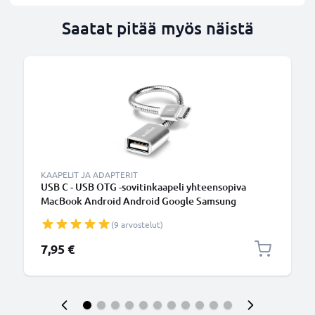
Saatat pitää myös näistä
KAAPELIT JA ADAPTERIT
USB C - USB OTG -sovitinkaapeli yhteensopiva
MacBook Android Android Google Samsung
Smartwatch-kaiutinkameran tai kuulokkeiden
(9 arvostelut)
kanssa, Hopea
7,95 €